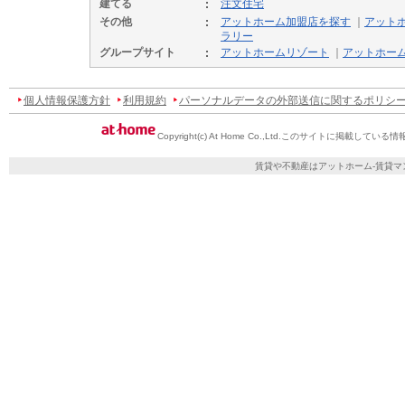
建てる
注文住宅
その他
アットホーム加盟店を探す
｜
アット
ラリー
グループサイト
アットホームリゾート
｜
アットホー
個人情報保護方針
利用規約
パーソナルデータの外部送信に関するポリシ
Copyright(c) At Home Co.,Ltd.
このサイトに掲載している情
賃貸や不動産はアットホーム-賃貸マ