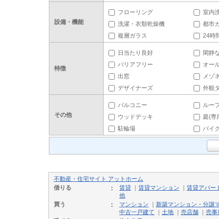
フローリング
室内
設備・機能
洗濯・衣類乾燥機
都市
複層ガラス
24時
日当たり良好
閑静
バリアフリー
オー
特徴
出窓
メゾ
デザイナーズ
外観
バルコニー
ルー
その他
ウッドデッキ
庭(専
駐輪場
バイ
不動産・住宅サイト アットホーム
借りる
賃貸
｜
賃貸マンション
｜
賃貸アパー
他
買う
マンション
｜
新築マンション・分譲
中古一戸建て
｜
土地
｜
売店舗
｜
売事