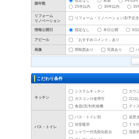
指定なし
新築
3年以内
築年数
25年以内
30年以内
3
リフォーム
リフォーム・リノベーション済/予定
リノベーション
情報公開日
指定なし
本日公開
3日
アピール
「おすすめコメント」あり
画像
間取図あり
写真あり
こだわり条件
システムキッチン
カウ
キッチン
ガスコンロ使用可
2口
食器(洗浄)乾燥機
ディ
バス・トイレ別
追焚
浴室暖房
ＴＶ
バス・トイレ
シャワー付洗面化粧台
洗面