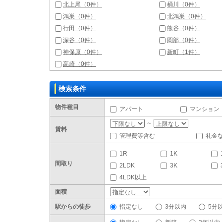
北上尾（0件）
桶川（0件）
鴻巣（0件）
北鴻巣（0件）
行田（0件）
熊谷（0件）
深谷（0件）
岡部（0件）
神保原（0件）
新町（1件）
高崎（0件）
検索条件
物件種目
アパート
マンション
～
賃料
管理費等含む
礼金
1R
1K
間取り
2LDK
3K
4LDK以上
面積
駅からの徒歩
指定なし
3分以内
5分