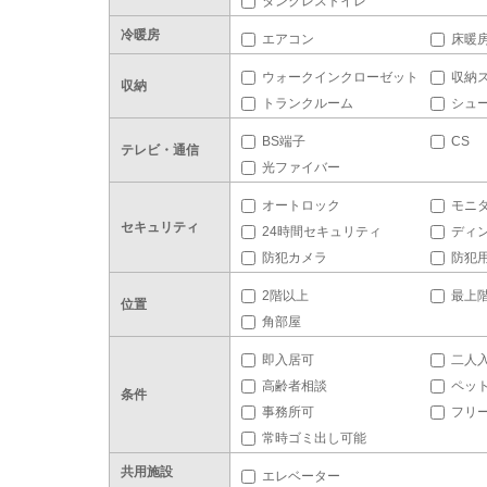
タンクレストイレ
冷暖房
エアコン
床暖
ウォークインクローゼット
収納
収納
トランクルーム
シュ
BS端子
CS
テレビ・通信
光ファイバー
オートロック
モニ
セキュリティ
24時間セキュリティ
ディ
防犯カメラ
防犯
2階以上
最上
位置
角部屋
即入居可
二人
高齢者相談
ペッ
条件
事務所可
フリ
常時ゴミ出し可能
共用施設
エレベーター