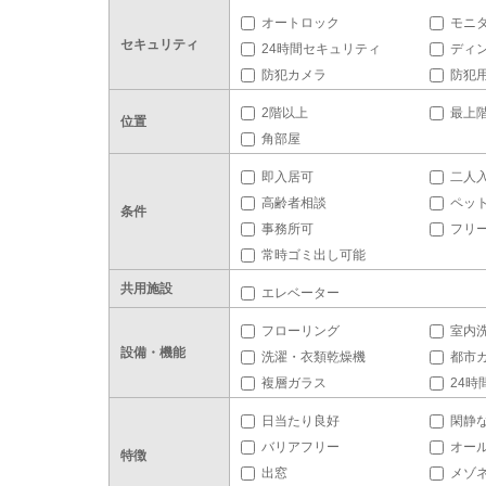
オートロック
モニ
セキュリティ
24時間セキュリティ
ディ
防犯カメラ
防犯
2階以上
最上
位置
角部屋
即入居可
二人
高齢者相談
ペッ
条件
事務所可
フリ
常時ゴミ出し可能
共用施設
エレベーター
フローリング
室内
設備・機能
洗濯・衣類乾燥機
都市
複層ガラス
24時
日当たり良好
閑静
バリアフリー
オー
特徴
出窓
メゾ