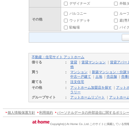
デザイナーズ
外観
バルコニー
ルー
その他
ウッドデッキ
庭(専
駐輪場
バイ
不動産・住宅サイト アットホーム
借りる
賃貸
｜
賃貸マンション
｜
賃貸アパー
他
買う
マンション
｜
新築マンション・分譲
中古一戸建て
｜
土地
｜
売店舗
｜
売事
建てる
注文住宅
その他
アットホーム加盟店を探す
｜
アット
ラリー
グループサイト
アットホームリゾート
｜
アットホー
個人情報保護方針
利用規約
パーソナルデータの外部送信に関するポリシ
Copyright(c) At Home Co.,Ltd.
このサイトに掲載している情