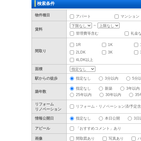
検索条件
物件種目
アパート
マンション
～
賃料
管理費等含む
礼金
1R
1K
間取り
2LDK
3K
4LDK以上
面積
駅からの徒歩
指定なし
3分以内
5分
指定なし
新築
3年以内
築年数
25年以内
30年以内
3
リフォーム
リフォーム・リノベーション済/予定
リノベーション
情報公開日
指定なし
本日公開
3日
アピール
「おすすめコメント」あり
画像
間取図あり
写真あり