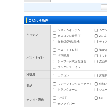
こだわり条件
システムキッチン
カウ
キッチン
ガスコンロ使用可
2口
食器(洗浄)乾燥機
ディ
バス・トイレ別
追焚
浴室暖房
ＴＶ
バス・トイレ
シャワー付洗面化粧台
洗面
タンクレストイレ
冷暖房
エアコン
床暖
ウォークインクローゼット
収納
収納
トランクルーム
シュ
BS端子
CS
テレビ・通信
光ファイバー