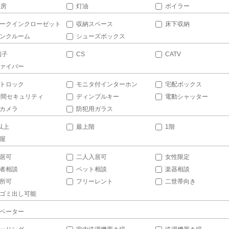
暖房
灯油
ボイラー
ークインクローゼット
収納スペース
床下収納
ンクルーム
シューズボックス
端子
CS
CATV
ァイバー
トロック
モニタ付インターホン
宅配ボックス
時間セキュリティ
ディンプルキー
電動シャッター
カメラ
防犯用ガラス
以上
最上階
1階
屋
居可
二人入居可
女性限定
者相談
ペット相談
楽器相談
所可
フリーレント
二世帯向き
ゴミ出し可能
ベーター