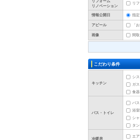
リフォーム
リフ
リノベーション
情報公開日
指定
アピール
「お
画像
間取
こだわり条件
シス
キッチン
ガス
食器
バス
浴室
バス・トイレ
シャ
タン
エア
冷暖房