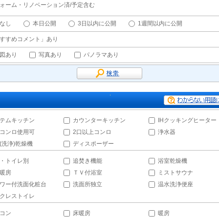
ォーム・リノベーション済/予定含む
なし
本日公開
3日以内に公開
1週間以内に公開
すすめコメント」あり
図あり
写真あり
パノラマあり
テムキッチン
カウンターキッチン
IHクッキングヒーター
コンロ使用可
2口以上コンロ
浄水器
(洗浄)乾燥機
ディスポーザー
・トイレ別
追焚き機能
浴室乾燥機
暖房
ＴＶ付浴室
ミストサウナ
ワー付洗面化粧台
洗面所独立
温水洗浄便座
クレストイレ
コン
床暖房
暖房