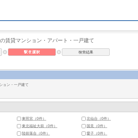
 の賃貸マンション・アパート・一戸建て
ション・一戸建て
東照宮（0件）
北仙台（0件）
東北福祉大前（0件）
国見（0件）
陸前落合（0件）
愛子（0件）