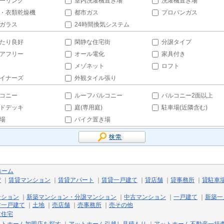
ーリング
室内洗濯機置き場
洗濯機置き場
・衣類乾燥機
都市ガス
プロパンガス
ガラス
24時間換気システム
たり良好
閑静な住宅街
分譲タイプ
アフリー
オール電化
家具付き
メゾネット
ロフト
イナーズ
外観タイル張り
コニー
ルーフバルコニー
バルコニー2面以上
ドデッキ
庭(専用庭)
駐車場(近隣含む)
場
バイク置き場
ホーム
貸
｜
賃貸マンション
｜
賃貸アパート
｜
賃貸一戸建て
｜
貸店舗
｜
貸事務所
｜
貸駐車
ンション
｜
新築マンション・分譲マンション
｜
中古マンション
｜
一戸建て
｜
新築一
古一戸建て
｜
土地
｜
売店舗
｜
売事務所
｜
売その他
文住宅