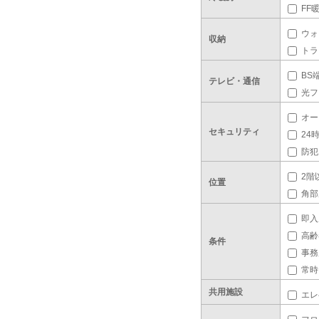
FF
ウォ
収納
トラ
BS
テレビ・通信
光フ
オー
セキュリティ
24
防犯
2階
位置
角部
即入
高齢
条件
事務
常時
共用施設
エレ