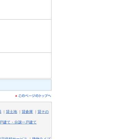
場
｜
貸土地
｜
貸倉庫
｜
貸その
戸建て・分譲一戸建て