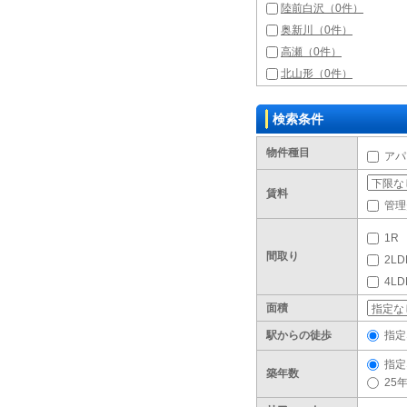
陸前白沢（0件）
奥新川（0件）
高瀬（0件）
北山形（0件）
検索条件
物件種目
アパ
賃料
管理
1R
間取り
2LD
4L
面積
駅からの徒歩
指定
指定
築年数
25