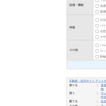
フロ
設備・機能
洗濯
複層
日当
バリ
特徴
出窓
デザ
バル
その他
ウッ
駐輪
不動産・住宅サイト アット
借りる
賃
他
買う
マ
中
建てる
注