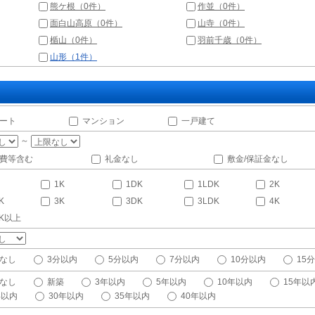
熊ケ根（0件）
作並（0件）
面白山高原（0件）
山寺（0件）
楯山（0件）
羽前千歳（0件）
山形（1件）
ート
マンション
一戸建て
～
費等含む
礼金なし
敷金/保証金なし
1K
1DK
1LDK
2K
K
3K
3DK
3LDK
4K
DK以上
なし
3分以内
5分以内
7分以内
10分以内
15
なし
新築
3年以内
5年以内
10年以内
15年以
年以内
30年以内
35年以内
40年以内