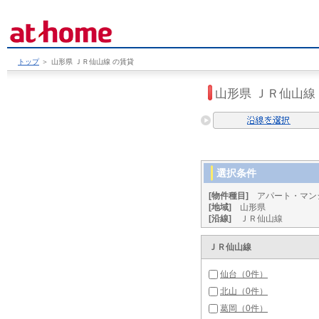
トップ
＞
山形県 ＪＲ仙山線 の賃貸
山形県 ＪＲ仙山線
選択条件
[物件種目]
アパート・マン
[地域]
山形県
[沿線]
ＪＲ仙山線
ＪＲ仙山線
仙台（0件）
北山（0件）
葛岡（0件）