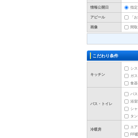
情報公開日
指定
アピール
「お
画像
間取
こだわり条件
シス
キッチン
ガス
食器
バス
浴室
バス・トイレ
シャ
タン
エア
冷暖房
FF