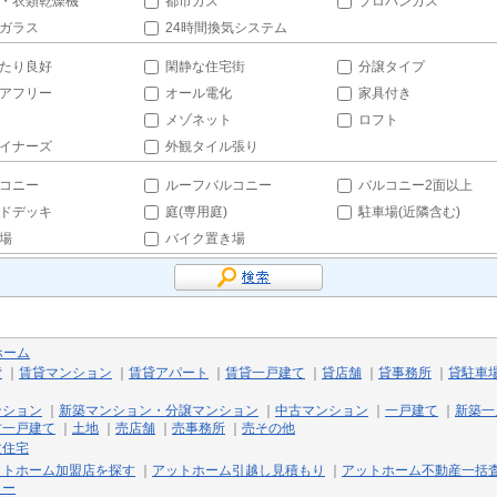
・衣類乾燥機
都市ガス
プロパンガス
ガラス
24時間換気システム
たり良好
閑静な住宅街
分譲タイプ
アフリー
オール電化
家具付き
メゾネット
ロフト
イナーズ
外観タイル張り
コニー
ルーフバルコニー
バルコニー2面以上
ドデッキ
庭(専用庭)
駐車場(近隣含む)
場
バイク置き場
ホーム
貸
｜
賃貸マンション
｜
賃貸アパート
｜
賃貸一戸建て
｜
貸店舗
｜
貸事務所
｜
貸駐車
ンション
｜
新築マンション・分譲マンション
｜
中古マンション
｜
一戸建て
｜
新築一
古一戸建て
｜
土地
｜
売店舗
｜
売事務所
｜
売その他
文住宅
ットホーム加盟店を探す
｜
アットホーム引越し見積もり
｜
アットホーム不動産一括
リー