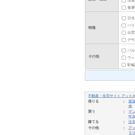
洗濯
複層
日当
バリ
特徴
出窓
デザ
バル
その他
ウッ
駐輪
不動産・住宅サイト アット
借りる
賃
他
買う
マ
中
建てる
注
その他
ア
ラ