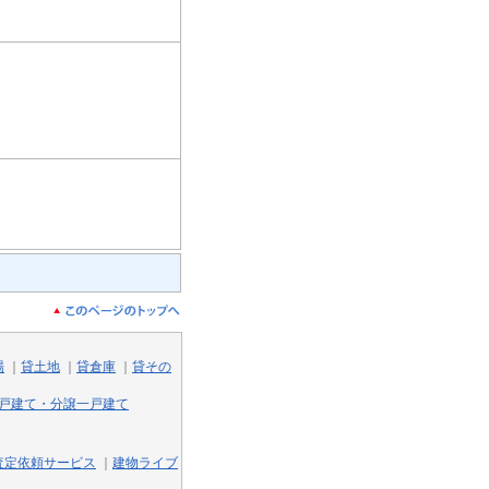
場
｜
貸土地
｜
貸倉庫
｜
貸その
戸建て・分譲一戸建て
査定依頼サービス
｜
建物ライブ