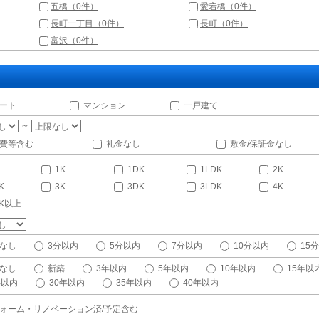
五橋（0件）
愛宕橋（0件）
長町一丁目（0件）
長町（0件）
富沢（0件）
ート
マンション
一戸建て
～
費等含む
礼金なし
敷金/保証金なし
1K
1DK
1LDK
2K
K
3K
3DK
3LDK
4K
DK以上
なし
3分以内
5分以内
7分以内
10分以内
15
なし
新築
3年以内
5年以内
10年以内
15年以
年以内
30年以内
35年以内
40年以内
ォーム・リノベーション済/予定含む