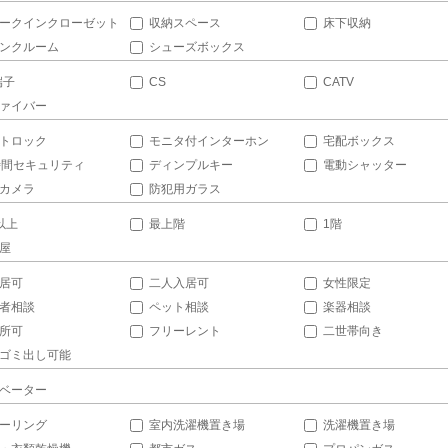
ークインクローゼット
収納スペース
床下収納
ンクルーム
シューズボックス
端子
CS
CATV
ァイバー
トロック
モニタ付インターホン
宅配ボックス
時間セキュリティ
ディンプルキー
電動シャッター
カメラ
防犯用ガラス
以上
最上階
1階
屋
居可
二人入居可
女性限定
者相談
ペット相談
楽器相談
所可
フリーレント
二世帯向き
ゴミ出し可能
ベーター
ーリング
室内洗濯機置き場
洗濯機置き場