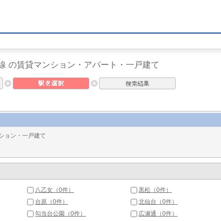
線 の賃貸マンション・アパート・一戸建て
ション・一戸建て
八乙女（0件）
黒松（0件）
台原（0件）
北仙台（0件）
勾当台公園（0件）
広瀬通（0件）