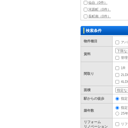
仙台（0件）
河原町（0件）
長町南（0件）
検索条件
物件種目
アパ
賃料
管理
1R
間取り
2LD
4L
面積
駅からの徒歩
指定
指定
築年数
25
リフォーム
リフ
リノベーション