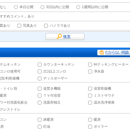
なし
本日公開
3日以内に公開
1週間以内に公開
すすめコメント」あり
図あり
写真あり
パノラマあり
テムキッチン
カウンターキッチン
IHクッキングヒーター
コンロ使用可
2口以上コンロ
浄水器
(洗浄)乾燥機
ディスポーザー
・トイレ別
追焚き機能
浴室乾燥機
暖房
ＴＶ付浴室
ミストサウナ
ワー付洗面化粧台
洗面所独立
温水洗浄便座
クレストイレ
コン
床暖房
暖房
暖房
灯油
ボイラー