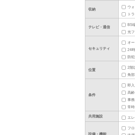
ウォ
収納
トラ
BS
テレビ・通信
光フ
オー
セキュリティ
24
防犯
2階
位置
角部
即入
高齢
条件
事務
常時
共用施設
エレ
フロ
設備・機能