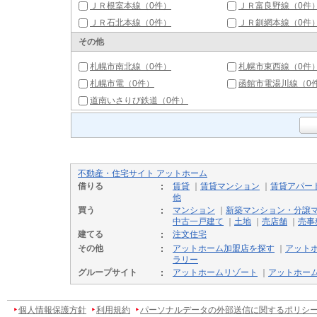
ＪＲ根室本線（0件）
ＪＲ富良野線（0件
ＪＲ石北本線（0件）
ＪＲ釧網本線（0件
その他
札幌市南北線（0件）
札幌市東西線（0件
札幌市電（0件）
函館市電湯川線（0
道南いさりび鉄道（0件）
不動産・住宅サイト アットホーム
借りる
賃貸
｜
賃貸マンション
｜
賃貸アパー
他
買う
マンション
｜
新築マンション・分譲
中古一戸建て
｜
土地
｜
売店舗
｜
売事
建てる
注文住宅
その他
アットホーム加盟店を探す
｜
アット
ラリー
グループサイト
アットホームリゾート
｜
アットホー
個人情報保護方針
利用規約
パーソナルデータの外部送信に関するポリシ