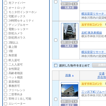
光ファイバー
オートロック
モニタ付インターホン
横浜賃貸リサーチ 
宅配ボックス
神奈川県内の賃貸
24時間セキュリティ
ディンプルキー
電動シャッター
反町/東急東横線
防犯カメラ
横浜市神奈川区松
防犯用ガラス
2階以上
最上階
1階
横浜賃貸リサーチ 
角部屋
神奈川県内の賃貸
即入居可
二人入居可
女性限定
高齢者相談
交通
画像
所在地
ペット相談
楽器相談
事務所可
フリーレント
三ツ沢下町/ブルー
二世帯向き
横浜市神奈川区六
常時ゴミ出し可能
エレベーター