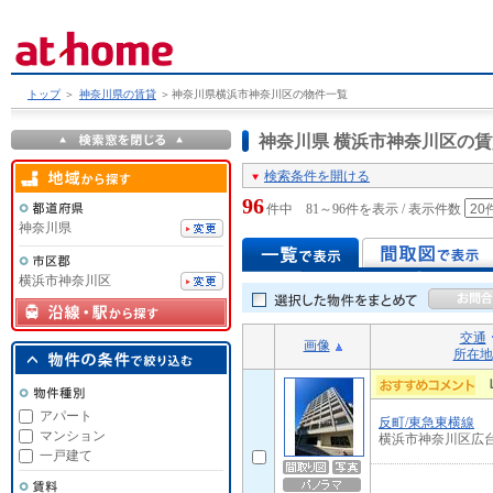
トップ
＞
神奈川県の賃貸
＞
神奈川県横浜市神奈川区の物件一覧
神奈川県 横浜市神奈川区の
検索条件を開ける
96
件中 81～96件を表示 / 表示件数
神奈川県
横浜市神奈川区
交通
画像
所在地
アパート
反町/東急東横線
マンション
横浜市神奈川区広
一戸建て