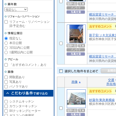
横浜賃貸リサーチ 
神奈川県内の賃貸
リフォーム・リノベーション
済/予定含む
新子安/ＪＲ京浜東
指定なし
横浜市神奈川区子
本日公開
3日以内に公開
1週間以内に公開
横浜賃貸リサーチ 
神奈川県内の賃貸
「おすすめコメント」あり
間取図あり
交通
画像
写真あり
所在地
パノラマあり
妙蓮寺/東急東横線
システムキッチン
横浜市神奈川区西
カウンターキッチン
IHクッキングヒーター
ガスコンロ使用可