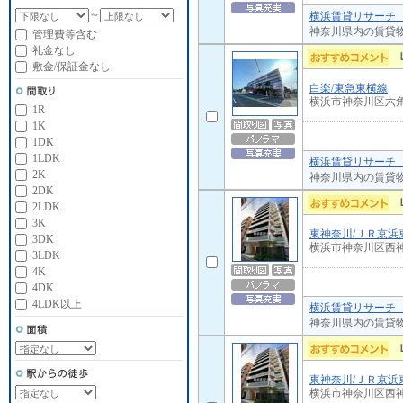
～
横浜賃貸リサーチ 
神奈川県内の賃貸
管理費等含む
礼金なし
敷金/保証金なし
白楽/東急東横線
横浜市神奈川区六
1R
1K
1DK
1LDK
横浜賃貸リサーチ 
2K
神奈川県内の賃貸
2DK
2LDK
3K
東神奈川/ＪＲ京浜
3DK
横浜市神奈川区西
3LDK
4K
4DK
4LDK以上
横浜賃貸リサーチ 
神奈川県内の賃貸
東神奈川/ＪＲ京浜
横浜市神奈川区西