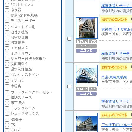
2口以上コンロ
横浜賃貸リサーチ 
浄水器
神奈川県内の賃貸
食器(洗浄)乾燥機
ディスポーザー
バス・トイレ別
東神奈川/ＪＲ京浜
追焚き機能
横浜市神奈川区西
浴室乾燥機
浴室暖房
ＴＶ付浴室
ミストサウナ
横浜賃貸リサーチ 
神奈川県内の賃貸
シャワー付洗面化粧台
洗面所独立
温水洗浄便座
タンクレストイレ
白楽/東急東横線
エアコン
横浜市神奈川区六
床暖房
ウォークインクローゼット
収納スペース
横浜賃貸リサーチ 
床下収納
神奈川県内の賃貸
トランクルーム
シューズボックス
BS端子
三ツ沢下町/ブルー
CS
横浜市神奈川区六
CATV