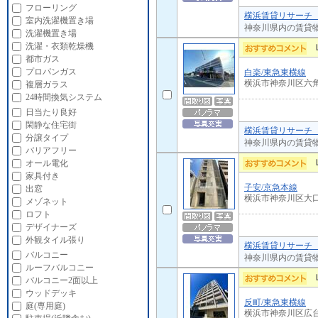
フローリング
横浜賃貸リサーチ 
室内洗濯機置き場
神奈川県内の賃貸
洗濯機置き場
洗濯・衣類乾燥機
都市ガス
プロパンガス
白楽/東急東横線
横浜市神奈川区六
複層ガラス
24時間換気システム
日当たり良好
閑静な住宅街
横浜賃貸リサーチ 
分譲タイプ
神奈川県内の賃貸
バリアフリー
オール電化
家具付き
子安/京急本線
出窓
横浜市神奈川区大
メゾネット
ロフト
デザイナーズ
外観タイル張り
横浜賃貸リサーチ 
バルコニー
神奈川県内の賃貸
ルーフバルコニー
バルコニー2面以上
ウッドデッキ
反町/東急東横線
庭(専用庭)
横浜市神奈川区広