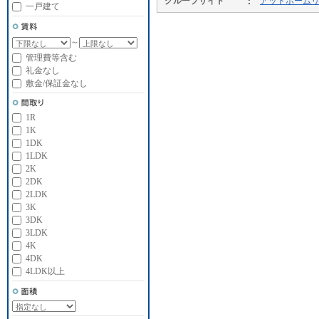
グループサイト
アットホーム
一戸建て
～
管理費等含む
礼金なし
敷金/保証金なし
1R
1K
1DK
1LDK
2K
2DK
2LDK
3K
3DK
3LDK
4K
4DK
4LDK以上