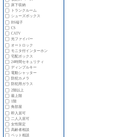
床下収納
トランクルーム
シューズボックス
BS端子
CS
CATV
光ファイバー
オートロック
モニタ付インターホン
宅配ボックス
24時間セキュリティ
ディンプルキー
電動シャッター
防犯カメラ
防犯用ガラス
2階以上
最上階
1階
角部屋
即入居可
二人入居可
女性限定
高齢者相談
ペット相談