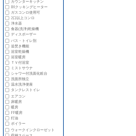
カウンターキッチン
IHクッキングヒーター
ガスコンロ使用可
2口以上コンロ
浄水器
食器(洗浄)乾燥機
ディスポーザー
バス・トイレ別
追焚き機能
浴室乾燥機
浴室暖房
ＴＶ付浴室
ミストサウナ
シャワー付洗面化粧台
洗面所独立
温水洗浄便座
タンクレストイレ
エアコン
床暖房
暖房
FF暖房
灯油
ボイラー
ウォークインクローゼット
収納スペース