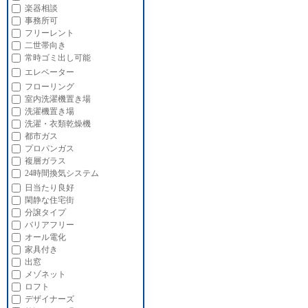
楽器相談
事務所可
フリーレント
二世帯向き
常時ゴミ出し可能
エレベーター
フローリング
室内洗濯機置き場
洗濯機置き場
洗濯・衣類乾燥機
都市ガス
プロパンガス
複層ガラス
24時間換気システム
日当たり良好
閑静な住宅街
分譲タイプ
バリアフリー
オール電化
家具付き
出窓
メゾネット
ロフト
デザイナーズ