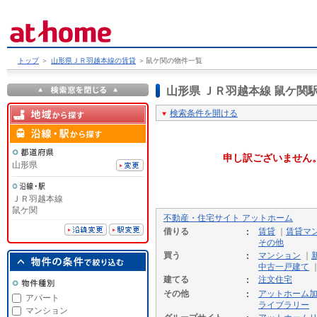
トップ
＞
山形県ＪＲ羽越本線の賃貸
＞
鼠ケ関の物件一覧
山形県 ＪＲ羽越本線 鼠ケ
検索条件を開ける
申し訳ございません
山形県
ＪＲ羽越本線
鼠ケ関
不動産・住宅サイト アットホーム
借りる
賃貸
｜
賃貸マ
その他
買う
マンション
｜
中古一戸建て
建てる
注文住宅
その他
アットホーム
アパート
ライブラリー
マンション