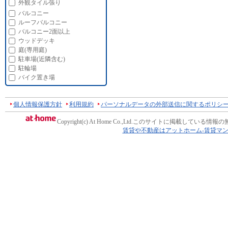
外観タイル張り
バルコニー
ルーフバルコニー
バルコニー2面以上
ウッドデッキ
庭(専用庭)
駐車場(近隣含む)
駐輪場
バイク置き場
個人情報保護方針
利用規約
パーソナルデータの外部送信に関するポリシ
Copyright(c) At Home Co.,Ltd.
このサイトに掲載している情報の
賃貸や不動産はアットホーム-賃貸マ