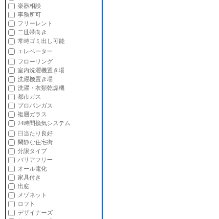
楽器相談
事務所可
フリーレント
二世帯向き
常時ゴミ出し可能
エレベーター
フローリング
室内洗濯機置き場
洗濯機置き場
洗濯・衣類乾燥機
都市ガス
プロパンガス
複層ガラス
24時間換気システム
日当たり良好
閑静な住宅街
分譲タイプ
バリアフリー
オール電化
家具付き
出窓
メゾネット
ロフト
デザイナーズ