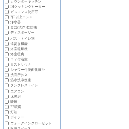
カウンターキッチン
IHクッキングヒーター
ガスコンロ使用可
2口以上コンロ
浄水器
食器(洗浄)乾燥機
ディスポーザー
バス・トイレ別
追焚き機能
浴室乾燥機
浴室暖房
ＴＶ付浴室
ミストサウナ
シャワー付洗面化粧台
洗面所独立
温水洗浄便座
タンクレストイレ
エアコン
床暖房
暖房
FF暖房
灯油
ボイラー
ウォークインクローゼット
収納スペース