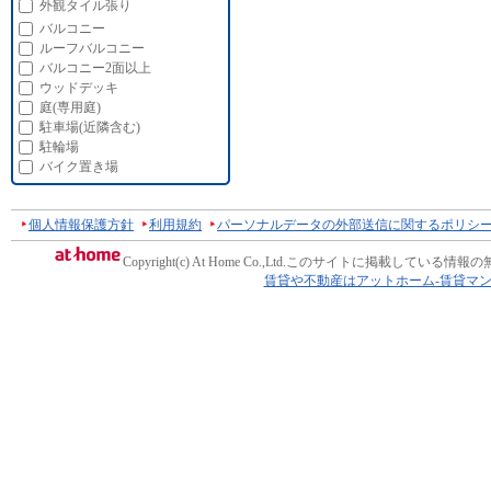
外観タイル張り
バルコニー
ルーフバルコニー
バルコニー2面以上
ウッドデッキ
庭(専用庭)
駐車場(近隣含む)
駐輪場
バイク置き場
個人情報保護方針
利用規約
パーソナルデータの外部送信に関するポリシ
Copyright(c) At Home Co.,Ltd.
このサイトに掲載している情報の
賃貸や不動産はアットホーム-賃貸マ