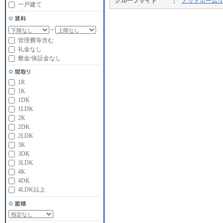
グループサイト
アットホーム
一戸建て
～
管理費等含む
礼金なし
敷金/保証金なし
1R
1K
1DK
1LDK
2K
2DK
2LDK
3K
3DK
3LDK
4K
4DK
4LDK以上