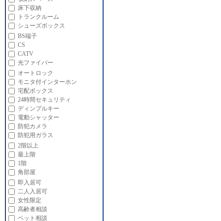
床下収納
トランクルーム
シューズボックス
BS端子
CS
CATV
光ファイバー
オートロック
モニタ付インターホン
宅配ボックス
24時間セキュリティ
ディンプルキー
電動シャッター
防犯カメラ
防犯用ガラス
2階以上
最上階
1階
角部屋
即入居可
二人入居可
女性限定
高齢者相談
ペット相談