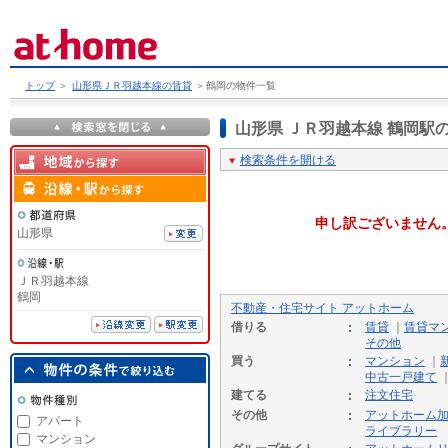
トップ
＞
山形県ＪＲ羽越本線の賃貸
＞
鶴岡の物件一覧
山形県 ＪＲ羽越本線 鶴岡
検索条件を開ける
申し訳ございません
山形県
ＪＲ羽越本線
鶴岡
不動産・住宅サイト アットホーム
借りる
賃貸
｜
賃貸マ
その他
買う
マンション
｜
中古一戸建て
建てる
注文住宅
その他
アットホーム
アパート
ライブラリー
マンション