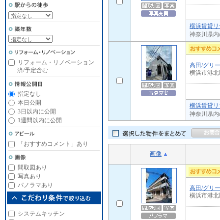
横浜賃貸リ
神奈川県内
リフォーム・リノベーション
高田/グリ
済/予定含む
横浜市港北
指定なし
本日公開
横浜賃貸リ
3日以内に公開
神奈川県内
1週間以内に公開
「おすすめコメント」あり
画像
間取図あり
写真あり
パノラマあり
高田/グリ
横浜市港北
システムキッチン