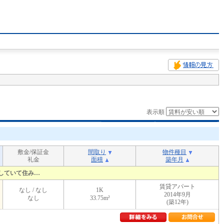
表示順
敷金/保証金
間取り
物件種目
礼金
面積
築年月
していて住み…
賃貸アパート
なし / なし
1K
2014年9月
なし
33.75m²
(築12年)