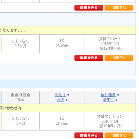
くなります。…
賃貸アパート
なし / なし
1K
2013年12月
0.5ヶ月
26.49m²
(築12年9ヶ月)
敷金/保証金
間取り
物件種目
礼金
面積
築年月
問い合わせ内…
賃貸マンション
なし / なし
1K
2016年4月
1ヶ月
21.73m²
(築10年5ヶ月)