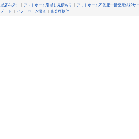
加盟店を探す
｜
アットホーム引越し見積もり
｜
アットホーム不動産一括査定依頼サ
リゾート
｜
アットホーム投資
｜
官公庁物件