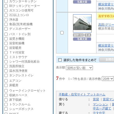
カウンターキッチン
横浜賃貸リ
IHクッキングヒーター
神奈川県内
ガスコンロ使用可
2口以上コンロ
浄水器
食器(洗浄)乾燥機
高田/グリ
横浜市港北
ディスポーザー
バス・トイレ別
追焚き機能
浴室乾燥機
横浜賃貸リ
浴室暖房
神奈川県内
ＴＶ付浴室
ミストサウナ
シャワー付洗面化粧台
洗面所独立
表示順
温水洗浄便座
タンクレストイレ
7
件中 1～7件を表示 / 表示件数
エアコン
床暖房
ウォークインクローゼット
不動産・住宅サイト アットホーム
収納スペース
借りる
賃貸
｜
賃貸マ
床下収納
トランクルーム
買う
マンション
｜
中古一戸建て
シューズボックス
建てる
注文住宅