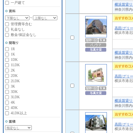
一戸建て
横浜賃貸リ
神奈川県内
～
管理費等含む
高田/グリ
礼金なし
横浜市港北
敷金/保証金なし
1R
横浜賃貸リ
1K
神奈川県内
1DK
1LDK
2K
2DK
高田/グリ
横浜市港北
2LDK
3K
3DK
3LDK
横浜賃貸リ
4K
神奈川県内
4DK
4LDK以上
高田/グリ
横浜市港北