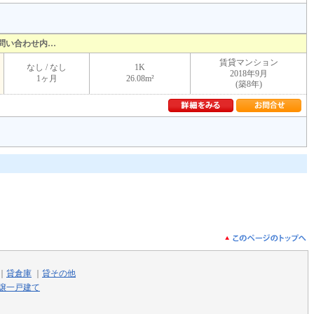
問い合わせ内…
賃貸マンション
なし / なし
1K
2018年9月
1ヶ月
26.08m²
(築8年)
｜
貸倉庫
｜
貸その他
譲一戸建て