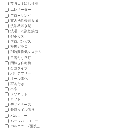
常時ゴミ出し可能
エレベーター
フローリング
室内洗濯機置き場
洗濯機置き場
洗濯・衣類乾燥機
都市ガス
プロパンガス
複層ガラス
24時間換気システム
日当たり良好
閑静な住宅街
分譲タイプ
バリアフリー
オール電化
家具付き
出窓
メゾネット
ロフト
デザイナーズ
外観タイル張り
バルコニー
ルーフバルコニー
バルコニー2面以上