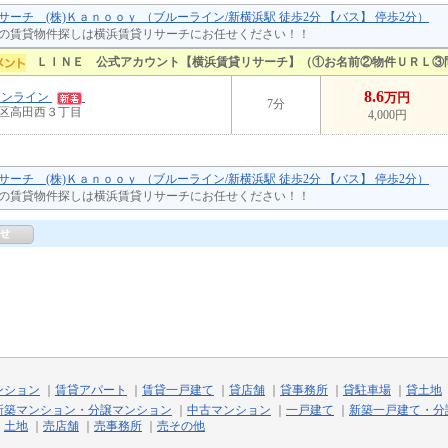
サーチ (株)Ｋａｎｏｏｙ （ブルーライン/新横浜駅 徒歩2分 【バス】 停歩2分）
の賃貸物件探しは横浜賃貸リサーチにお任せください！！
ＬＩＮＥ 公式アカウント【横浜賃貸リサーチ】（①お名前②物件ＵＲＬ③
8.6
ーンライン
万円
7分
区高田西３丁目
4,000円
サーチ (株)Ｋａｎｏｏｙ （ブルーライン/新横浜駅 徒歩2分 【バス】 停歩2分）
の賃貸物件探しは横浜賃貸リサーチにお任せください！！
ンション
｜
賃貸アパート
｜
賃貸一戸建て
｜
貸店舗
｜
貸事務所
｜
貸駐車場
｜
貸土地
新築マンション・分譲マンション
｜
中古マンション
｜
一戸建て
｜
新築一戸建て・分
｜
土地
｜
売店舗
｜
売事務所
｜
売その他