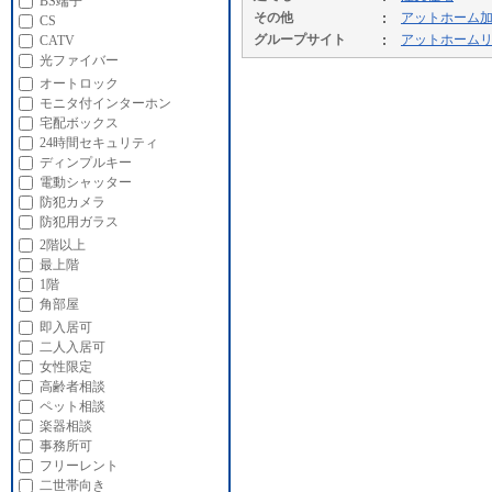
BS端子
その他
アットホーム
CS
グループサイト
アットホーム
CATV
光ファイバー
オートロック
モニタ付インターホン
宅配ボックス
24時間セキュリティ
ディンプルキー
電動シャッター
防犯カメラ
防犯用ガラス
2階以上
最上階
1階
角部屋
即入居可
二人入居可
女性限定
高齢者相談
ペット相談
楽器相談
事務所可
フリーレント
二世帯向き