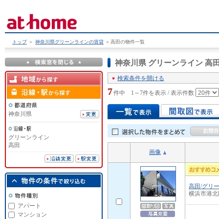
トップ
＞
神奈川県グリーンラインの賃貸
＞
高田の物件一覧
神奈川県 グリーンライン 
検索条件を開ける
7
件中 1～7件を表示 / 表示件数
神奈川県
グリーンライン
高田
画像
高田/グリ
横浜市港北
アパート
マンション