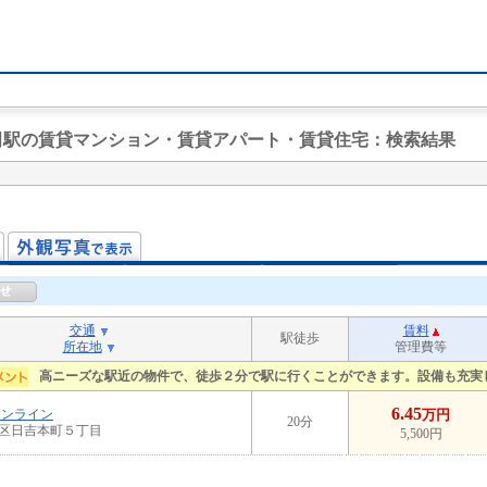
高田駅の賃貸マンション・賃貸アパート・賃貸住宅
：検索結果
交通
賃料
駅徒歩
所在地
管理費等
高ニーズな駅近の物件で、徒歩２分で駅に行くことができます。設備も充実
6.45
ーンライン
万円
20分
区日吉本町５丁目
5,500円