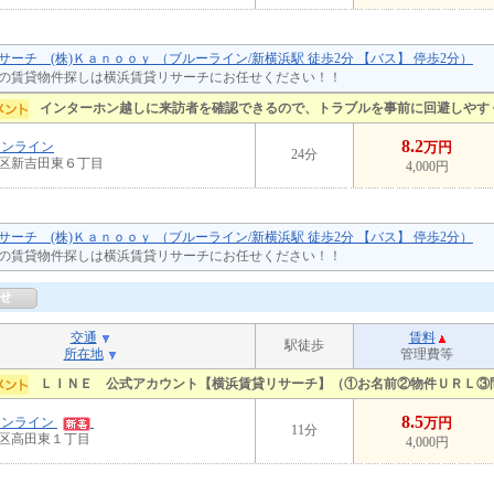
サーチ (株)Ｋａｎｏｏｙ （ブルーライン/新横浜駅 徒歩2分 【バス】 停歩2分）
の賃貸物件探しは横浜賃貸リサーチにお任せください！！
インターホン越しに来訪者を確認できるので、トラブルを事前に回避しやす
8.2
ーンライン
万円
24分
区新吉田東６丁目
4,000円
サーチ (株)Ｋａｎｏｏｙ （ブルーライン/新横浜駅 徒歩2分 【バス】 停歩2分）
の賃貸物件探しは横浜賃貸リサーチにお任せください！！
交通
賃料
駅徒歩
所在地
管理費等
ＬＩＮＥ 公式アカウント【横浜賃貸リサーチ】（①お名前②物件ＵＲＬ③
8.5
ーンライン
万円
11分
区高田東１丁目
4,000円