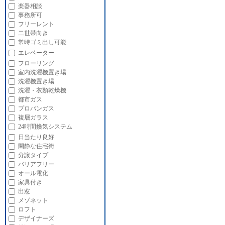
楽器相談
事務所可
フリーレント
二世帯向き
常時ゴミ出し可能
エレベーター
フローリング
室内洗濯機置き場
洗濯機置き場
洗濯・衣類乾燥機
都市ガス
プロパンガス
複層ガラス
24時間換気システム
日当たり良好
閑静な住宅街
分譲タイプ
バリアフリー
オール電化
家具付き
出窓
メゾネット
ロフト
デザイナーズ