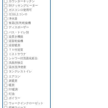
カウンターキッチン
IHクッキングヒーター
ガスコンロ使用可
2口以上コンロ
浄水器
食器(洗浄)乾燥機
ディスポーザー
バス・トイレ別
追焚き機能
浴室乾燥機
浴室暖房
ＴＶ付浴室
ミストサウナ
シャワー付洗面化粧台
洗面所独立
温水洗浄便座
タンクレストイレ
エアコン
床暖房
暖房
FF暖房
灯油
ボイラー
ウォークインクローゼット
収納スペース