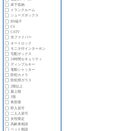
床下収納
トランクルーム
シューズボックス
BS端子
CS
CATV
光ファイバー
オートロック
モニタ付インターホン
宅配ボックス
24時間セキュリティ
ディンプルキー
電動シャッター
防犯カメラ
防犯用ガラス
2階以上
最上階
1階
角部屋
即入居可
二人入居可
女性限定
高齢者相談
ペット相談