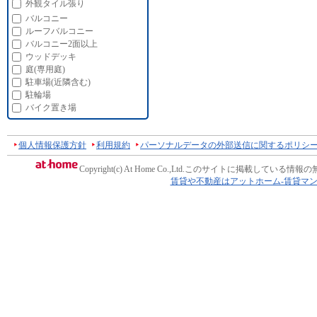
外観タイル張り
バルコニー
ルーフバルコニー
バルコニー2面以上
ウッドデッキ
庭(専用庭)
駐車場(近隣含む)
駐輪場
バイク置き場
個人情報保護方針
利用規約
パーソナルデータの外部送信に関するポリシ
Copyright(c) At Home Co.,Ltd.
このサイトに掲載している情報の
賃貸や不動産はアットホーム-賃貸マ