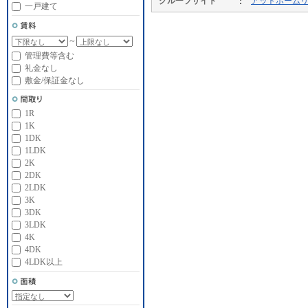
グループサイト
アットホーム
一戸建て
～
管理費等含む
礼金なし
敷金/保証金なし
1R
1K
1DK
1LDK
2K
2DK
2LDK
3K
3DK
3LDK
4K
4DK
4LDK以上