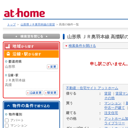
トップ
＞
山形県ＪＲ奥羽本線の賃貸
＞
高擶の物件一覧
山形県 ＪＲ奥羽本線 高擶
検索条件を開ける
申し訳ございません
山形県
ＪＲ奥羽本線
高擶
不動産・住宅サイト アットホーム
借りる
賃貸
｜
賃貸マ
その他
買う
マンション
｜
中古一戸建て
建てる
注文住宅
その他
アットホーム
アパート
ライブラリー
マンション