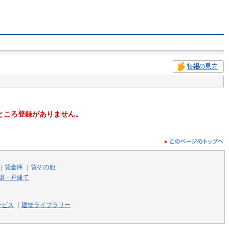
ところ登録がありません。
｜
貸倉庫
｜
貸その他
譲一戸建て
ービス
｜
建物ライブラリー