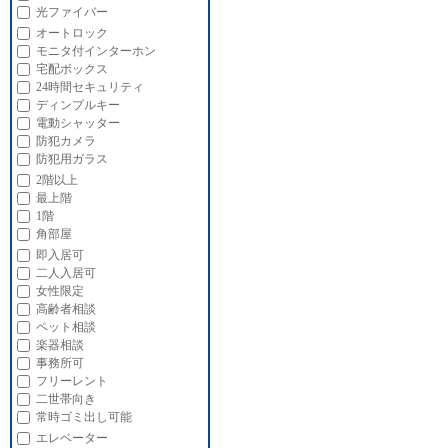
光ファイバー
オートロック
モニタ付インターホン
宅配ボックス
24時間セキュリティ
ディンプルキー
電動シャッター
防犯カメラ
防犯用ガラス
2階以上
最上階
1階
角部屋
即入居可
二人入居可
女性限定
高齢者相談
ペット相談
楽器相談
事務所可
フリーレント
二世帯向き
常時ゴミ出し可能
エレベーター