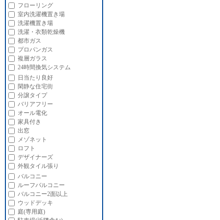
フローリング
室内洗濯機置き場
洗濯機置き場
洗濯・衣類乾燥機
都市ガス
プロパンガス
複層ガラス
24時間換気システム
日当たり良好
閑静な住宅街
分譲タイプ
バリアフリー
オール電化
家具付き
出窓
メゾネット
ロフト
デザイナーズ
外観タイル張り
バルコニー
ルーフバルコニー
バルコニー2面以上
ウッドデッキ
庭(専用庭)