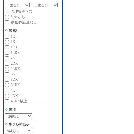
～
管理費等含む
礼金なし
敷金/保証金なし
1R
1K
1DK
1LDK
2K
2DK
2LDK
3K
3DK
3LDK
4K
4DK
4LDK以上