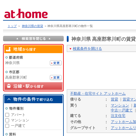
トップ
＞
神奈川県の賃貸
＞
神奈川県高座郡寒川町の物件一覧
神奈川県 高座郡寒川町の賃
検索条件を開ける
神奈川県
高座郡寒川町
不動産・住宅サイト アットホーム
借りる
賃貸
｜
賃貸マ
買う
マンション
｜
中古一戸建て
アパート
建てる
注文住宅
マンション
その他
アットホーム
一戸建て
グループサイト
アットホーム