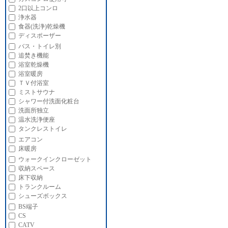
2口以上コンロ
浄水器
食器(洗浄)乾燥機
ディスポーザー
バス・トイレ別
追焚き機能
浴室乾燥機
浴室暖房
ＴＶ付浴室
ミストサウナ
シャワー付洗面化粧台
洗面所独立
温水洗浄便座
タンクレストイレ
エアコン
床暖房
ウォークインクローゼット
収納スペース
床下収納
トランクルーム
シューズボックス
BS端子
CS
CATV