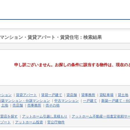
貸マンション・賃貸アパート・賃貸住宅
：検索結果
申し訳ございません。お探しの条件に該当する物件は、現在の
ンション
｜
賃貸アパート
｜
賃貸一戸建て
｜
貸店舗
｜
貸事務所
｜
貸駐車場
｜
貸土地
新築マンション・分譲マンション
｜
中古マンション
｜
一戸建て
｜
新築一戸建て・分
｜
土地
｜
売店舗
｜
売事務所
｜
売その他
加盟店を探す
｜
アットホーム引越し見積もり
｜
アットホーム不動産一括査定依頼サ
リゾート
｜
アットホーム投資
｜
官公庁物件