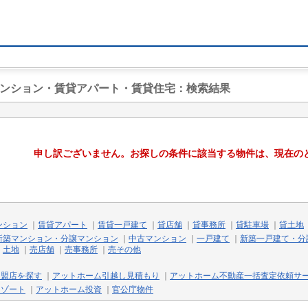
マンション・賃貸アパート・賃貸住宅
：検索結果
申し訳ございません。お探しの条件に該当する物件は、現在の
ンション
｜
賃貸アパート
｜
賃貸一戸建て
｜
貸店舗
｜
貸事務所
｜
貸駐車場
｜
貸土地
新築マンション・分譲マンション
｜
中古マンション
｜
一戸建て
｜
新築一戸建て・分
｜
土地
｜
売店舗
｜
売事務所
｜
売その他
加盟店を探す
｜
アットホーム引越し見積もり
｜
アットホーム不動産一括査定依頼サ
リゾート
｜
アットホーム投資
｜
官公庁物件