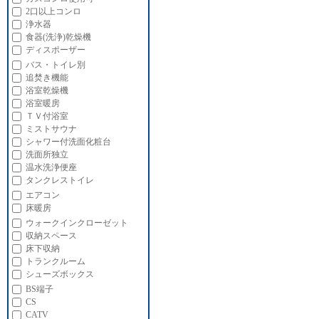
2口以上コンロ
浄水器
食器(洗浄)乾燥機
ディスポーザー
バス・トイレ別
追焚き機能
浴室乾燥機
浴室暖房
ＴＶ付浴室
ミストサウナ
シャワー付洗面化粧台
洗面所独立
温水洗浄便座
タンクレストイレ
エアコン
床暖房
ウォークインクローゼット
収納スペース
床下収納
トランクルーム
シューズボックス
BS端子
CS
CATV