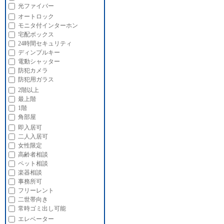
光ファイバー
オートロック
モニタ付インターホン
宅配ボックス
24時間セキュリティ
ディンプルキー
電動シャッター
防犯カメラ
防犯用ガラス
2階以上
最上階
1階
角部屋
即入居可
二人入居可
女性限定
高齢者相談
ペット相談
楽器相談
事務所可
フリーレント
二世帯向き
常時ゴミ出し可能
エレベーター