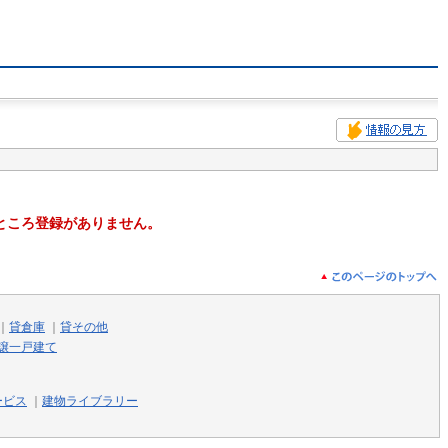
ところ登録がありません。
｜
貸倉庫
｜
貸その他
譲一戸建て
ービス
｜
建物ライブラリー