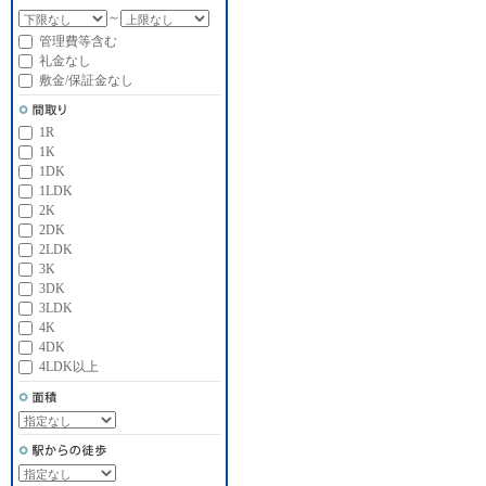
～
管理費等含む
礼金なし
敷金/保証金なし
1R
1K
1DK
1LDK
2K
2DK
2LDK
3K
3DK
3LDK
4K
4DK
4LDK以上