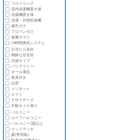
フローリング
室内洗濯機置き場
洗濯機置き場
洗濯・衣類乾燥機
都市ガス
プロパンガス
複層ガラス
24時間換気システム
日当たり良好
閑静な住宅街
分譲タイプ
バリアフリー
オール電化
家具付き
出窓
メゾネット
ロフト
デザイナーズ
外観タイル張り
バルコニー
ルーフバルコニー
バルコニー2面以上
ウッドデッキ
庭(専用庭)