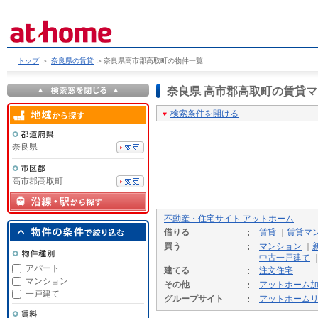
トップ
＞
奈良県の賃貸
＞
奈良県高市郡高取町の物件一覧
奈良県 高市郡高取町の賃貸
検索条件を開ける
奈良県
高市郡高取町
不動産・住宅サイト アットホーム
借りる
賃貸
｜
賃貸マ
買う
マンション
｜
中古一戸建て
アパート
建てる
注文住宅
マンション
その他
アットホーム
一戸建て
グループサイト
アットホーム