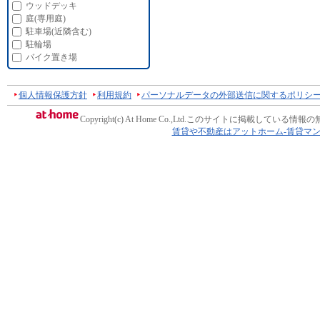
ウッドデッキ
庭(専用庭)
駐車場(近隣含む)
駐輪場
バイク置き場
個人情報保護方針
利用規約
パーソナルデータの外部送信に関するポリシ
Copyright(c) At Home Co.,Ltd.
このサイトに掲載している情報の
賃貸や不動産はアットホーム-賃貸マ