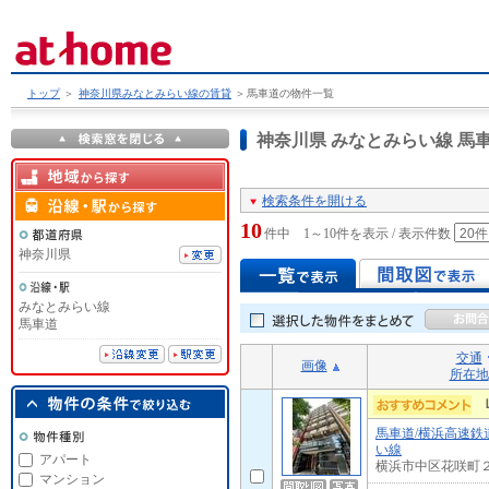
トップ
＞
神奈川県みなとみらい線の賃貸
＞
馬車道の物件一覧
神奈川県 みなとみらい線 
検索条件を開ける
10
件中 1～10件を表示 / 表示件数
神奈川県
みなとみらい線
馬車道
交通
画像
所在地
馬車道/横浜高速鉄
い線
アパート
横浜市中区花咲町
マンション