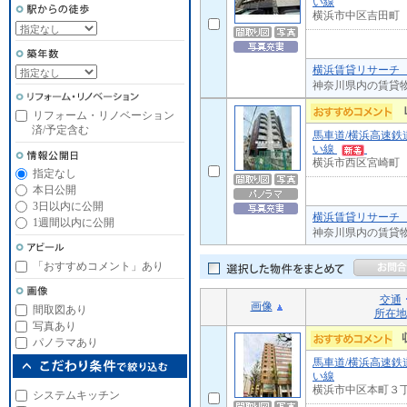
い線
横浜市中区吉田町
横浜賃貸リサーチ 
神奈川県内の賃貸
リフォーム・リノベーション
済/予定含む
馬車道/横浜高速鉄
い線
横浜市西区宮崎町
指定なし
本日公開
3日以内に公開
横浜賃貸リサーチ 
1週間以内に公開
神奈川県内の賃貸
「おすすめコメント」あり
交通
画像
間取図あり
所在地
写真あり
パノラマあり
馬車道/横浜高速鉄
い線
横浜市中区本町３
システムキッチン