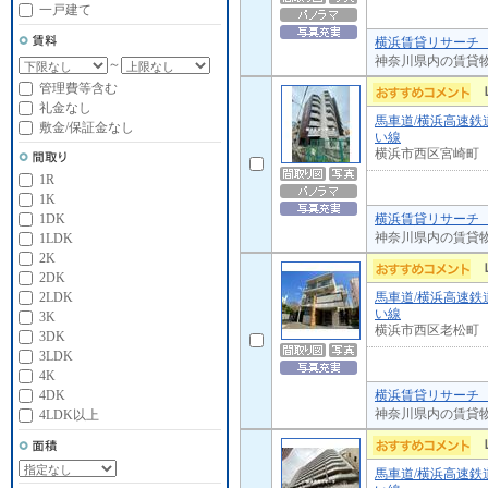
一戸建て
横浜賃貸リサーチ 
神奈川県内の賃貸
～
管理費等含む
礼金なし
馬車道/横浜高速鉄
敷金/保証金なし
い線
横浜市西区宮崎町
1R
1K
横浜賃貸リサーチ 
1DK
神奈川県内の賃貸
1LDK
2K
2DK
馬車道/横浜高速鉄
2LDK
い線
3K
横浜市西区老松町
3DK
3LDK
4K
横浜賃貸リサーチ 
4DK
神奈川県内の賃貸
4LDK以上
馬車道/横浜高速鉄