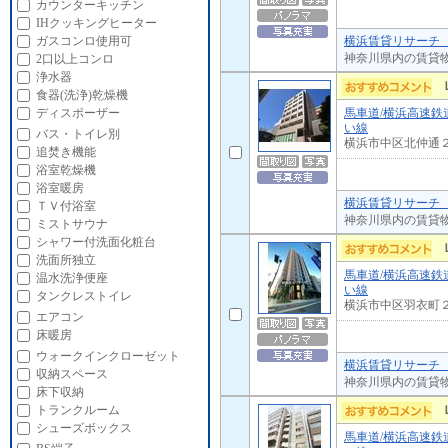
カウンターキッチン
IHクッキングヒーター
横浜賃貸リサーチ 
ガスコンロ使用可
神奈川県内の賃貸
2口以上コンロ
浄水器
食器(洗浄)乾燥機
馬車道/横浜高速鉄
ディスポーザー
い線
バス・トイレ別
横浜市中区北仲通
追焚き機能
浴室乾燥機
浴室暖房
横浜賃貸リサーチ 
ＴＶ付浴室
神奈川県内の賃貸
ミストサウナ
シャワー付洗面化粧台
洗面所独立
馬車道/横浜高速鉄
温水洗浄便座
い線
タンクレストイレ
横浜市中区羽衣町
エアコン
床暖房
ウォークインクローゼット
横浜賃貸リサーチ 
収納スペース
神奈川県内の賃貸
床下収納
トランクルーム
シューズボックス
馬車道/横浜高速鉄