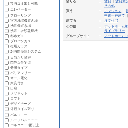
借りる
賃貸
｜
賃貸マ
常時ゴミ出し可能
その他
エレベーター
買う
マンション
｜
フローリング
中古一戸建て
室内洗濯機置き場
建てる
注文住宅
洗濯機置き場
その他
アットホーム
洗濯・衣類乾燥機
ライブラリー
都市ガス
グループサイト
アットホーム
プロパンガス
複層ガラス
24時間換気システム
日当たり良好
閑静な住宅街
分譲タイプ
バリアフリー
オール電化
家具付き
出窓
メゾネット
ロフト
デザイナーズ
外観タイル張り
バルコニー
ルーフバルコニー
バルコニー2面以上