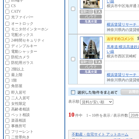
BS端子
い線
横浜市中区海岸通
CS
CATV
光ファイバー
オートロック
横浜賃貸リサーチ 
モニタ付インターホン
神奈川県内の賃貸
宅配ボックス
24時間セキュリティ
ディンプルキー
馬車道/横浜高速鉄
い線
電動シャッター
横浜市西区宮崎町
防犯カメラ
防犯用ガラス
2階以上
横浜賃貸リサーチ 
最上階
神奈川県内の賃貸
1階
角部屋
即入居可
二人入居可
表示順
女性限定
高齢者相談
10
ペット相談
件中 1～10件を表示 / 表示件数
楽器相談
事務所可
フリーレント
不動産・住宅サイト アットホーム
二世帯向き