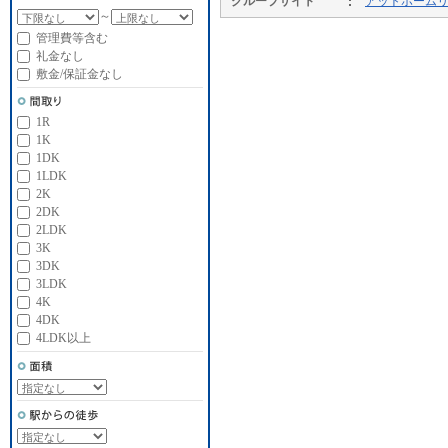
グループサイト
アットホーム
～
管理費等含む
礼金なし
敷金/保証金なし
1R
1K
1DK
1LDK
2K
2DK
2LDK
3K
3DK
3LDK
4K
4DK
4LDK以上