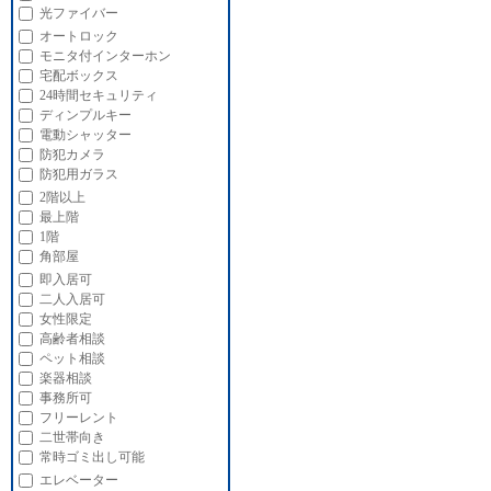
光ファイバー
オートロック
モニタ付インターホン
宅配ボックス
24時間セキュリティ
ディンプルキー
電動シャッター
防犯カメラ
防犯用ガラス
2階以上
最上階
1階
角部屋
即入居可
二人入居可
女性限定
高齢者相談
ペット相談
楽器相談
事務所可
フリーレント
二世帯向き
常時ゴミ出し可能
エレベーター