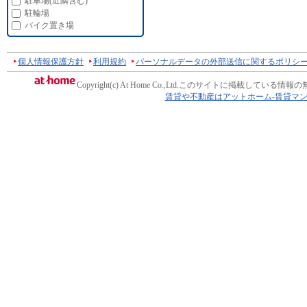
駐車場(近隣含む)
駐輪場
バイク置き場
個人情報保護方針
利用規約
パーソナルデータの外部送信に関するポリシ
Copyright(c) At Home Co.,Ltd.
このサイトに掲載している情報の
賃貸や不動産はアットホーム-賃貸マ