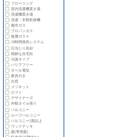
フローリング
室内洗濯機置き場
洗濯機置き場
洗濯・衣類乾燥機
都市ガス
プロパンガス
複層ガラス
24時間換気システム
日当たり良好
閑静な住宅街
分譲タイプ
バリアフリー
オール電化
家具付き
出窓
メゾネット
ロフト
デザイナーズ
外観タイル張り
バルコニー
ルーフバルコニー
バルコニー2面以上
ウッドデッキ
庭(専用庭)