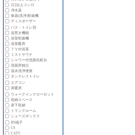
2口以上コンロ
浄水器
食器(洗浄)乾燥機
ディスポーザー
バス・トイレ別
追焚き機能
浴室乾燥機
浴室暖房
ＴＶ付浴室
ミストサウナ
シャワー付洗面化粧台
洗面所独立
温水洗浄便座
タンクレストイレ
エアコン
床暖房
ウォークインクローゼット
収納スペース
床下収納
トランクルーム
シューズボックス
BS端子
CS
CATV