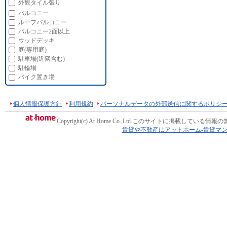
外観タイル張り
バルコニー
ルーフバルコニー
バルコニー2面以上
ウッドデッキ
庭(専用庭)
駐車場(近隣含む)
駐輪場
バイク置き場
個人情報保護方針
利用規約
パーソナルデータの外部送信に関するポリシ
Copyright(c) At Home Co.,Ltd.
このサイトに掲載している情報の
賃貸や不動産はアットホーム-賃貸マ