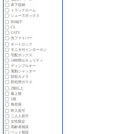
床下収納
トランクルーム
シューズボックス
BS端子
CS
CATV
光ファイバー
オートロック
モニタ付インターホン
宅配ボックス
24時間セキュリティ
ディンプルキー
電動シャッター
防犯カメラ
防犯用ガラス
2階以上
最上階
1階
角部屋
即入居可
二人入居可
女性限定
高齢者相談
ペット相談