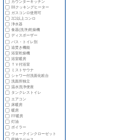
カウンターキッチン
IHクッキングヒーター
ガスコンロ使用可
2口以上コンロ
浄水器
食器(洗浄)乾燥機
ディスポーザー
バス・トイレ別
追焚き機能
浴室乾燥機
浴室暖房
ＴＶ付浴室
ミストサウナ
シャワー付洗面化粧台
洗面所独立
温水洗浄便座
タンクレストイレ
エアコン
床暖房
暖房
FF暖房
灯油
ボイラー
ウォークインクローゼット
収納スペース