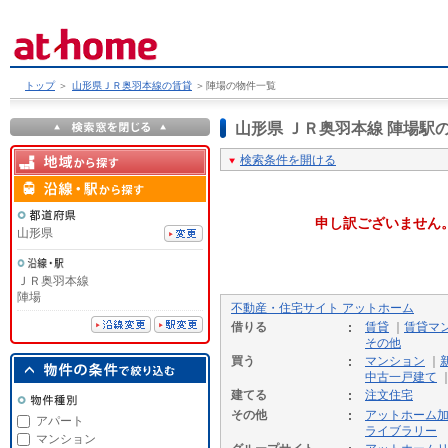
トップ
＞
山形県ＪＲ奥羽本線の賃貸
＞
陣場の物件一覧
山形県 ＪＲ奥羽本線 陣場
検索条件を開ける
申し訳ございません
山形県
ＪＲ奥羽本線
陣場
不動産・住宅サイト アットホーム
借りる
賃貸
｜
賃貸マ
その他
買う
マンション
｜
中古一戸建て
建てる
注文住宅
その他
アットホーム
アパート
ライブラリー
マンション