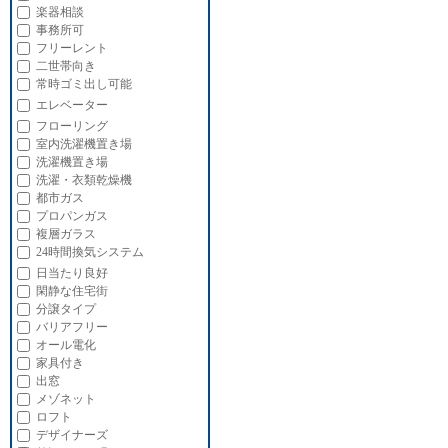
楽器相談
事務所可
フリーレント
二世帯向き
常時ゴミ出し可能
エレベーター
フローリング
室内洗濯機置き場
洗濯機置き場
洗濯・衣類乾燥機
都市ガス
プロパンガス
複層ガラス
24時間換気システム
日当たり良好
閑静な住宅街
分譲タイプ
バリアフリー
オール電化
家具付き
出窓
メゾネット
ロフト
デザイナーズ