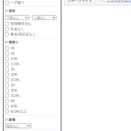
グループサイト
アットホーム
一戸建て
～
管理費等含む
礼金なし
敷金/保証金なし
1R
1K
1DK
1LDK
2K
2DK
2LDK
3K
3DK
3LDK
4K
4DK
4LDK以上