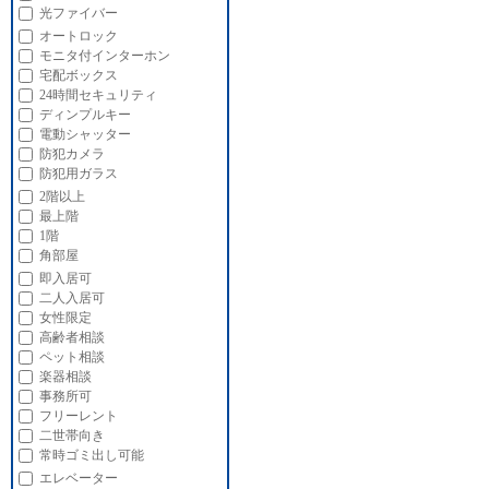
光ファイバー
オートロック
モニタ付インターホン
宅配ボックス
24時間セキュリティ
ディンプルキー
電動シャッター
防犯カメラ
防犯用ガラス
2階以上
最上階
1階
角部屋
即入居可
二人入居可
女性限定
高齢者相談
ペット相談
楽器相談
事務所可
フリーレント
二世帯向き
常時ゴミ出し可能
エレベーター