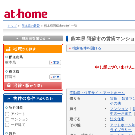
トップ
＞
熊本県の賃貸
＞
熊本県阿蘇市の物件一覧
熊本県 阿蘇市の賃貸マンシ
検索条件を開ける
熊本県
申し訳ございません
阿蘇市
不動産・住宅サイト アットホーム
借りる
賃貸
｜
賃貸マ
その他
買う
マンション
｜
中古一戸建て
アパート
建てる
注文住宅
マンション
一戸建て
その他
アットホーム
ライブラリー