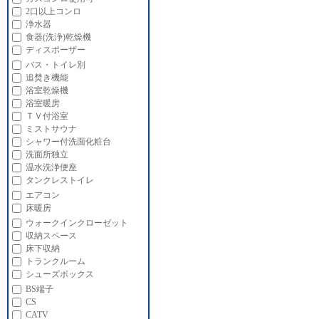
2口以上コンロ
浄水器
食器(洗浄)乾燥機
ディスポーザー
バス・トイレ別
追焚き機能
浴室乾燥機
浴室暖房
ＴＶ付浴室
ミストサウナ
シャワー付洗面化粧台
洗面所独立
温水洗浄便座
タンクレストイレ
エアコン
床暖房
ウォークインクローゼット
収納スペース
床下収納
トランクルーム
シューズボックス
BS端子
CS
CATV