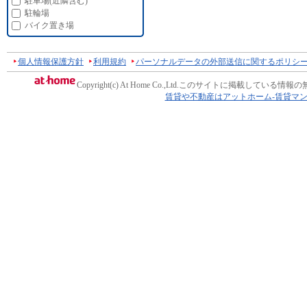
駐車場(近隣含む)
駐輪場
バイク置き場
個人情報保護方針
利用規約
パーソナルデータの外部送信に関するポリシ
Copyright(c) At Home Co.,Ltd.
このサイトに掲載している情報の
賃貸や不動産はアットホーム-賃貸マ