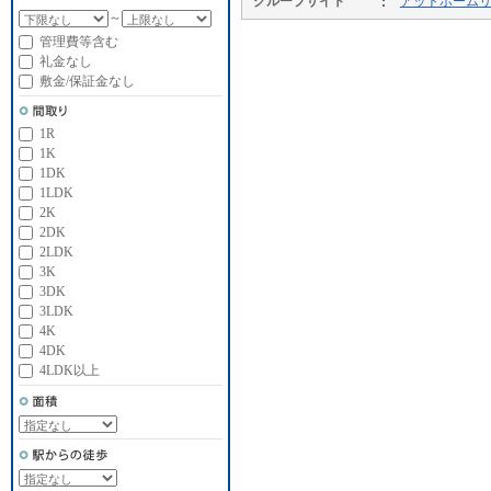
グループサイト
アットホーム
～
管理費等含む
礼金なし
敷金/保証金なし
1R
1K
1DK
1LDK
2K
2DK
2LDK
3K
3DK
3LDK
4K
4DK
4LDK以上