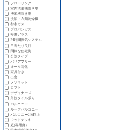
フローリング
室内洗濯機置き場
洗濯機置き場
洗濯・衣類乾燥機
都市ガス
プロパンガス
複層ガラス
24時間換気システム
日当たり良好
閑静な住宅街
分譲タイプ
バリアフリー
オール電化
家具付き
出窓
メゾネット
ロフト
デザイナーズ
外観タイル張り
バルコニー
ルーフバルコニー
バルコニー2面以上
ウッドデッキ
庭(専用庭)