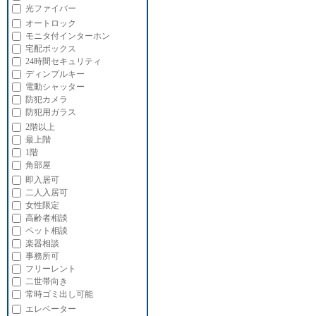
光ファイバー
オートロック
モニタ付インターホン
宅配ボックス
24時間セキュリティ
ディンプルキー
電動シャッター
防犯カメラ
防犯用ガラス
2階以上
最上階
1階
角部屋
即入居可
二人入居可
女性限定
高齢者相談
ペット相談
楽器相談
事務所可
フリーレント
二世帯向き
常時ゴミ出し可能
エレベーター