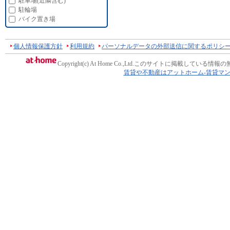
駐車場(近隣含む)
駐輪場
バイク置き場
個人情報保護方針
利用規約
パーソナルデータの外部送信に関するポリシ
Copyright(c) At Home Co.,Ltd.
このサイトに掲載している情報の
賃貸や不動産はアットホーム-賃貸マ