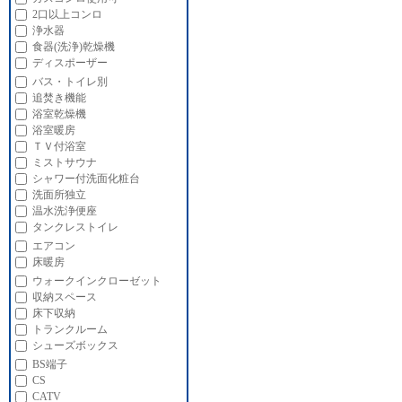
2口以上コンロ
浄水器
食器(洗浄)乾燥機
ディスポーザー
バス・トイレ別
追焚き機能
浴室乾燥機
浴室暖房
ＴＶ付浴室
ミストサウナ
シャワー付洗面化粧台
洗面所独立
温水洗浄便座
タンクレストイレ
エアコン
床暖房
ウォークインクローゼット
収納スペース
床下収納
トランクルーム
シューズボックス
BS端子
CS
CATV