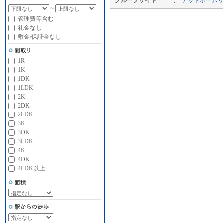
グループサイト
アットホーム
～
管理費等含む
礼金なし
敷金/保証金なし
1R
1K
1DK
1LDK
2K
2DK
2LDK
3K
3DK
3LDK
4K
4DK
4LDK以上