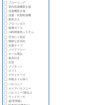
フローリング
室内洗濯機置き場
洗濯機置き場
洗濯・衣類乾燥機
都市ガス
プロパンガス
複層ガラス
24時間換気システム
日当たり良好
閑静な住宅街
分譲タイプ
バリアフリー
オール電化
家具付き
出窓
メゾネット
ロフト
デザイナーズ
外観タイル張り
バルコニー
ルーフバルコニー
バルコニー2面以上
ウッドデッキ
庭(専用庭)