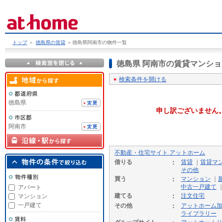
トップ
＞
徳島県の賃貸
＞
徳島県阿南市の物件一覧
徳島県 阿南市の賃貸マンシ
検索条件を開ける
徳島県
申し訳ございません
阿南市
不動産・住宅サイト アットホーム
借りる
賃貸
｜
賃貸マ
その他
買う
マンション
｜
中古一戸建て
アパート
建てる
注文住宅
マンション
一戸建て
その他
アットホーム
ライブラリー