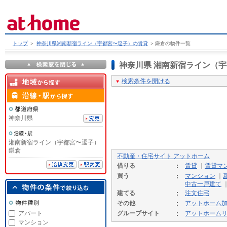
トップ
＞
神奈川県湘南新宿ライン（宇都宮〜逗子）の賃貸
＞
鎌倉の物件一覧
神奈川県 湘南新宿ライン（
検索条件を開ける
神奈川県
湘南新宿ライン（宇都宮〜逗子）
鎌倉
不動産・住宅サイト アットホーム
借りる
賃貸
｜
賃貸マ
買う
マンション
｜
中古一戸建て
建てる
注文住宅
その他
アットホーム
アパート
グループサイト
アットホーム
マンション