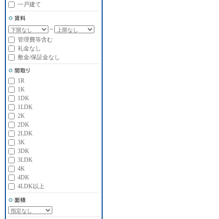
一戸建て
～
管理費等含む
礼金なし
敷金/保証金なし
1R
1K
1DK
1LDK
2K
2DK
2LDK
3K
3DK
3LDK
4K
4DK
4LDK以上