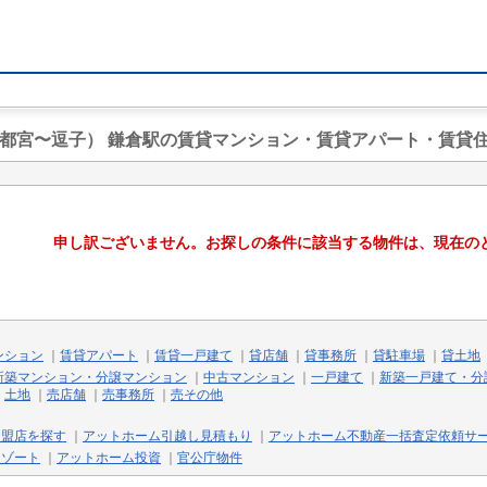
宇都宮〜逗子） 鎌倉駅の賃貸マンション・賃貸アパート・賃貸
申し訳ございません。お探しの条件に該当する物件は、現在の
ンション
｜
賃貸アパート
｜
賃貸一戸建て
｜
貸店舗
｜
貸事務所
｜
貸駐車場
｜
貸土地
新築マンション・分譲マンション
｜
中古マンション
｜
一戸建て
｜
新築一戸建て・分
｜
土地
｜
売店舗
｜
売事務所
｜
売その他
加盟店を探す
｜
アットホーム引越し見積もり
｜
アットホーム不動産一括査定依頼サ
リゾート
｜
アットホーム投資
｜
官公庁物件