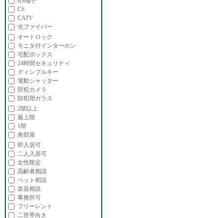
BS端子
CS
CATV
光ファイバー
オートロック
モニタ付インターホン
宅配ボックス
24時間セキュリティ
ディンプルキー
電動シャッター
防犯カメラ
防犯用ガラス
2階以上
最上階
1階
角部屋
即入居可
二人入居可
女性限定
高齢者相談
ペット相談
楽器相談
事務所可
フリーレント
二世帯向き