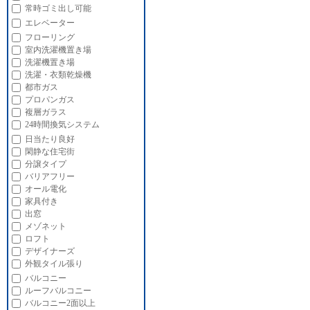
常時ゴミ出し可能
エレベーター
フローリング
室内洗濯機置き場
洗濯機置き場
洗濯・衣類乾燥機
都市ガス
プロパンガス
複層ガラス
24時間換気システム
日当たり良好
閑静な住宅街
分譲タイプ
バリアフリー
オール電化
家具付き
出窓
メゾネット
ロフト
デザイナーズ
外観タイル張り
バルコニー
ルーフバルコニー
バルコニー2面以上