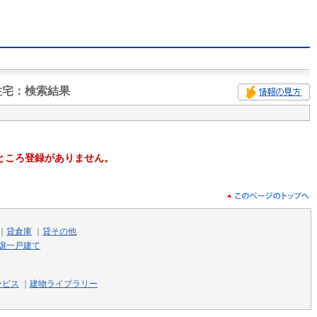
住宅
：検索結果
ところ登録がありません。
｜
貸倉庫
｜
貸その他
譲一戸建て
ービス
｜
建物ライブラリー