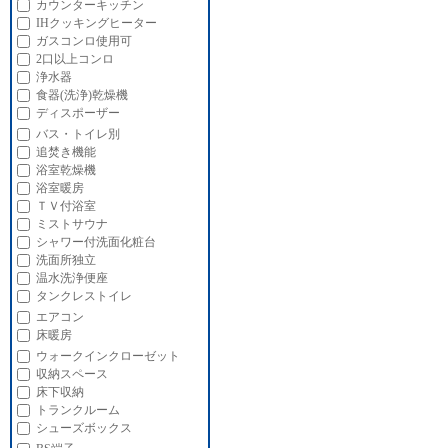
カウンターキッチン
IHクッキングヒーター
ガスコンロ使用可
2口以上コンロ
浄水器
食器(洗浄)乾燥機
ディスポーザー
バス・トイレ別
追焚き機能
浴室乾燥機
浴室暖房
ＴＶ付浴室
ミストサウナ
シャワー付洗面化粧台
洗面所独立
温水洗浄便座
タンクレストイレ
エアコン
床暖房
ウォークインクローゼット
収納スペース
床下収納
トランクルーム
シューズボックス