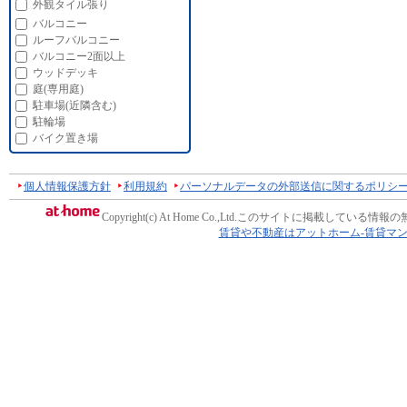
外観タイル張り
バルコニー
ルーフバルコニー
バルコニー2面以上
ウッドデッキ
庭(専用庭)
駐車場(近隣含む)
駐輪場
バイク置き場
個人情報保護方針
利用規約
パーソナルデータの外部送信に関するポリシ
Copyright(c) At Home Co.,Ltd.
このサイトに掲載している情報の
賃貸や不動産はアットホーム-賃貸マ