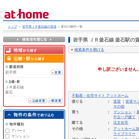
トップ
＞
岩手県ＪＲ釜石線の賃貸
＞
釜石の物件一覧
岩手県 ＪＲ釜石線 釜石駅
検索条件を開ける
申し訳ございません
岩手県
ＪＲ釜石線
釜石
不動産・住宅サイト アットホーム
借りる
賃貸
｜
賃貸マ
その他
買う
マンション
｜
中古一戸建て
建てる
注文住宅
その他
アットホーム
アパート
ライブラリー
マンション