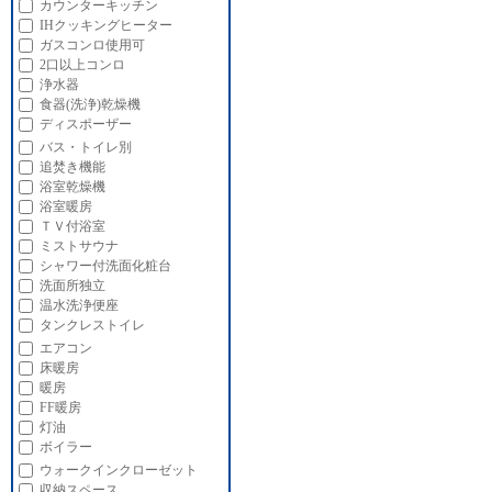
カウンターキッチン
IHクッキングヒーター
ガスコンロ使用可
2口以上コンロ
浄水器
食器(洗浄)乾燥機
ディスポーザー
バス・トイレ別
追焚き機能
浴室乾燥機
浴室暖房
ＴＶ付浴室
ミストサウナ
シャワー付洗面化粧台
洗面所独立
温水洗浄便座
タンクレストイレ
エアコン
床暖房
暖房
FF暖房
灯油
ボイラー
ウォークインクローゼット
収納スペース