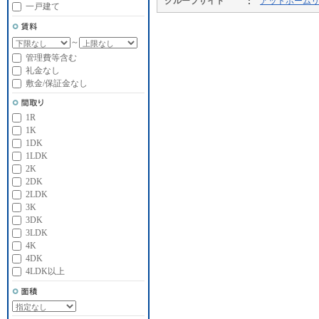
グループサイト
アットホーム
一戸建て
～
管理費等含む
礼金なし
敷金/保証金なし
1R
1K
1DK
1LDK
2K
2DK
2LDK
3K
3DK
3LDK
4K
4DK
4LDK以上