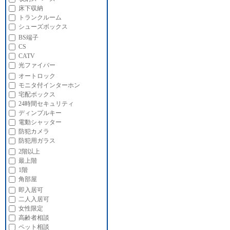
床下収納
トランクルーム
シューズボックス
BS端子
CS
CATV
光ファイバー
オートロック
モニタ付インターホン
宅配ボックス
24時間セキュリティ
ディンプルキー
電動シャッター
防犯カメラ
防犯用ガラス
2階以上
最上階
1階
角部屋
即入居可
二人入居可
女性限定
高齢者相談
ペット相談