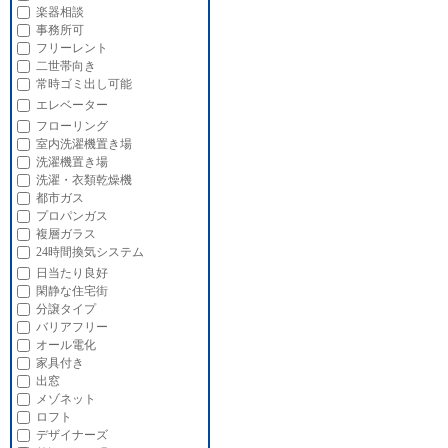
楽器相談
事務所可
フリーレント
二世帯向き
常時ゴミ出し可能
エレベーター
フローリング
室内洗濯機置き場
洗濯機置き場
洗濯・衣類乾燥機
都市ガス
プロパンガス
複層ガラス
24時間換気システム
日当たり良好
閑静な住宅街
分譲タイプ
バリアフリー
オール電化
家具付き
出窓
メゾネット
ロフト
デザイナーズ