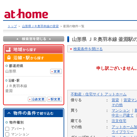
トップ
＞
山形県ＪＲ奥羽本線の賃貸
＞
釜淵の物件一覧
山形県 ＪＲ奥羽本線 釜淵
検索条件を開ける
申し訳ございません
山形県
ＪＲ奥羽本線
釜淵
不動産・住宅サイト アットホーム
借りる
賃貸
｜
賃貸マ
その他
買う
マンション
｜
中古一戸建て
建てる
注文住宅
その他
アットホーム
アパート
ライブラリー
マンション