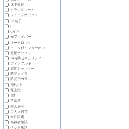
床下収納
トランクルーム
シューズボックス
BS端子
CS
CATV
光ファイバー
オートロック
モニタ付インターホン
宅配ボックス
24時間セキュリティ
ディンプルキー
電動シャッター
防犯カメラ
防犯用ガラス
2階以上
最上階
1階
角部屋
即入居可
二人入居可
女性限定
高齢者相談
ペット相談