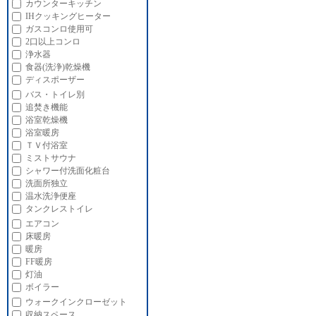
カウンターキッチン
IHクッキングヒーター
ガスコンロ使用可
2口以上コンロ
浄水器
食器(洗浄)乾燥機
ディスポーザー
バス・トイレ別
追焚き機能
浴室乾燥機
浴室暖房
ＴＶ付浴室
ミストサウナ
シャワー付洗面化粧台
洗面所独立
温水洗浄便座
タンクレストイレ
エアコン
床暖房
暖房
FF暖房
灯油
ボイラー
ウォークインクローゼット
収納スペース