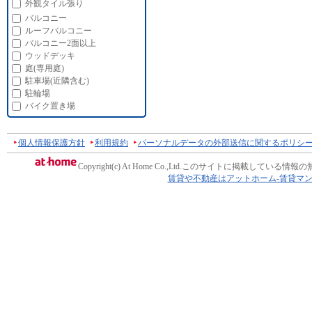
外観タイル張り
バルコニー
ルーフバルコニー
バルコニー2面以上
ウッドデッキ
庭(専用庭)
駐車場(近隣含む)
駐輪場
バイク置き場
個人情報保護方針
利用規約
パーソナルデータの外部送信に関するポリシ
Copyright(c) At Home Co.,Ltd.
このサイトに掲載している情報の
賃貸や不動産はアットホーム-賃貸マ