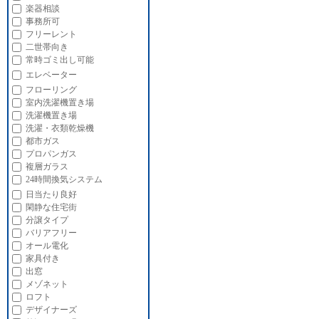
楽器相談
事務所可
フリーレント
二世帯向き
常時ゴミ出し可能
エレベーター
フローリング
室内洗濯機置き場
洗濯機置き場
洗濯・衣類乾燥機
都市ガス
プロパンガス
複層ガラス
24時間換気システム
日当たり良好
閑静な住宅街
分譲タイプ
バリアフリー
オール電化
家具付き
出窓
メゾネット
ロフト
デザイナーズ