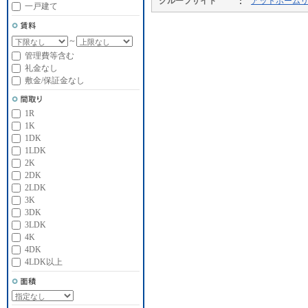
グループサイト
アットホーム
一戸建て
～
管理費等含む
礼金なし
敷金/保証金なし
1R
1K
1DK
1LDK
2K
2DK
2LDK
3K
3DK
3LDK
4K
4DK
4LDK以上