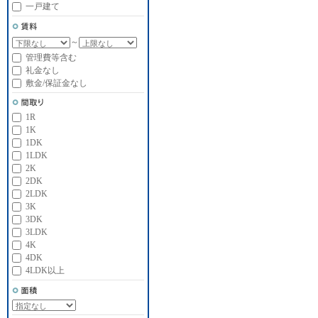
一戸建て
～
管理費等含む
礼金なし
敷金/保証金なし
1R
1K
1DK
1LDK
2K
2DK
2LDK
3K
3DK
3LDK
4K
4DK
4LDK以上