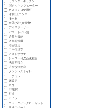
カウンターキッチン
IHクッキングヒーター
ガスコンロ使用可
2口以上コンロ
浄水器
食器(洗浄)乾燥機
ディスポーザー
バス・トイレ別
追焚き機能
浴室乾燥機
浴室暖房
ＴＶ付浴室
ミストサウナ
シャワー付洗面化粧台
洗面所独立
温水洗浄便座
タンクレストイレ
エアコン
床暖房
暖房
FF暖房
灯油
ボイラー
ウォークインクローゼット
収納スペース