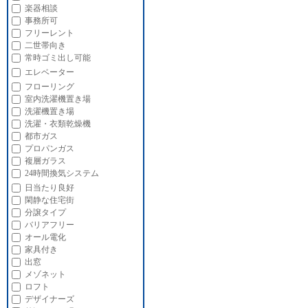
楽器相談
事務所可
フリーレント
二世帯向き
常時ゴミ出し可能
エレベーター
フローリング
室内洗濯機置き場
洗濯機置き場
洗濯・衣類乾燥機
都市ガス
プロパンガス
複層ガラス
24時間換気システム
日当たり良好
閑静な住宅街
分譲タイプ
バリアフリー
オール電化
家具付き
出窓
メゾネット
ロフト
デザイナーズ