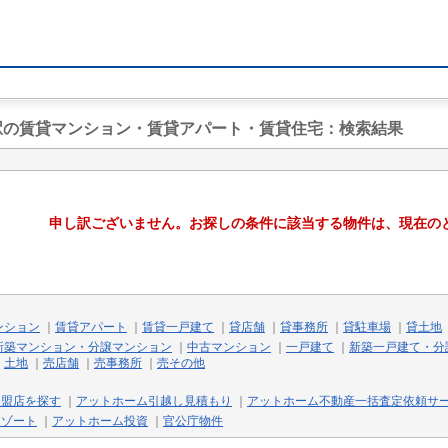
川駅の賃貸マンション・賃貸アパート・賃貸住宅
：検索結果
申し訳ございません。お探しの条件に該当する物件は、現在の
ンション
｜
賃貸アパート
｜
賃貸一戸建て
｜
貸店舗
｜
貸事務所
｜
貸駐車場
｜
貸土地
新築マンション・分譲マンション
｜
中古マンション
｜
一戸建て
｜
新築一戸建て・分
｜
土地
｜
売店舗
｜
売事務所
｜
売その他
加盟店を探す
｜
アットホーム引越し見積もり
｜
アットホーム不動産一括査定依頼サ
リゾート
｜
アットホーム投資
｜
官公庁物件