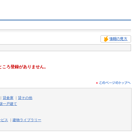
ところ登録がありません。
｜
貸倉庫
｜
貸その他
譲一戸建て
ービス
｜
建物ライブラリー