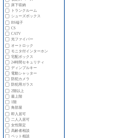
床下収納
トランクルーム
シューズボックス
BS端子
CS
CATV
光ファイバー
オートロック
モニタ付インターホン
宅配ボックス
24時間セキュリティ
ディンプルキー
電動シャッター
防犯カメラ
防犯用ガラス
2階以上
最上階
1階
角部屋
即入居可
二人入居可
女性限定
高齢者相談
ペット相談