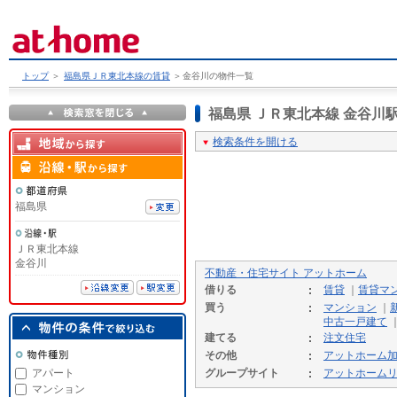
トップ
＞
福島県ＪＲ東北本線の賃貸
＞
金谷川の物件一覧
福島県 ＪＲ東北本線 金谷
検索条件を開ける
福島県
ＪＲ東北本線
金谷川
不動産・住宅サイト アットホーム
借りる
賃貸
｜
賃貸マ
買う
マンション
｜
中古一戸建て
建てる
注文住宅
その他
アットホーム
アパート
グループサイト
アットホーム
マンション