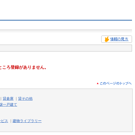
ところ登録がありません。
｜
貸倉庫
｜
貸その他
譲一戸建て
ービス
｜
建物ライブラリー