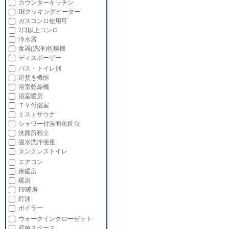
カウンターキッチン
IHクッキングヒーター
ガスコンロ使用可
2口以上コンロ
浄水器
食器(洗浄)乾燥機
ディスポーザー
バス・トイレ別
追焚き機能
浴室乾燥機
浴室暖房
ＴＶ付浴室
ミストサウナ
シャワー付洗面化粧台
洗面所独立
温水洗浄便座
タンクレストイレ
エアコン
床暖房
暖房
FF暖房
灯油
ボイラー
ウォークインクローゼット
収納スペース