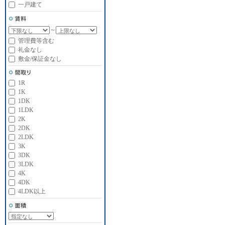
一戸建て
～
管理費等含む
礼金なし
敷金/保証金なし
1R
1K
1DK
1LDK
2K
2DK
2LDK
3K
3DK
3LDK
4K
4DK
4LDK以上