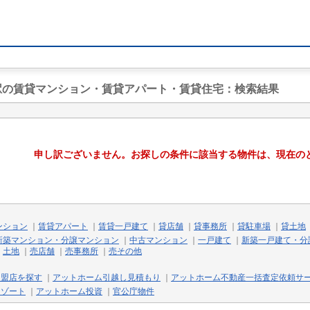
崎駅の賃貸マンション・賃貸アパート・賃貸住宅
：検索結果
申し訳ございません。お探しの条件に該当する物件は、現在の
ンション
｜
賃貸アパート
｜
賃貸一戸建て
｜
貸店舗
｜
貸事務所
｜
貸駐車場
｜
貸土地
新築マンション・分譲マンション
｜
中古マンション
｜
一戸建て
｜
新築一戸建て・分
｜
土地
｜
売店舗
｜
売事務所
｜
売その他
加盟店を探す
｜
アットホーム引越し見積もり
｜
アットホーム不動産一括査定依頼サ
リゾート
｜
アットホーム投資
｜
官公庁物件