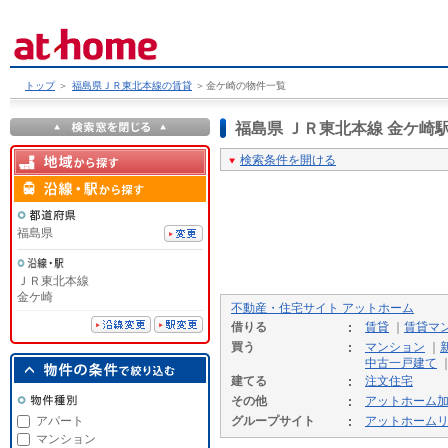
トップ
＞
福島県ＪＲ東北本線の賃貸
＞
金ケ崎の物件一覧
福島県 ＪＲ東北本線 金ケ
検索条件を開ける
福島県
ＪＲ東北本線
金ケ崎
不動産・住宅サイト アットホーム
借りる
賃貸
｜
賃貸マ
買う
マンション
｜
中古一戸建て
建てる
注文住宅
その他
アットホーム
アパート
グループサイト
アットホーム
マンション