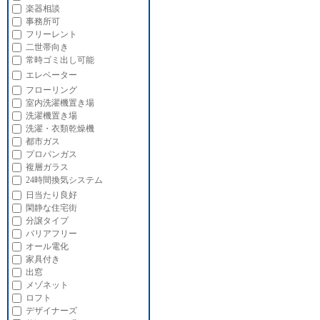
楽器相談
事務所可
フリーレント
二世帯向き
常時ゴミ出し可能
エレベーター
フローリング
室内洗濯機置き場
洗濯機置き場
洗濯・衣類乾燥機
都市ガス
プロパンガス
複層ガラス
24時間換気システム
日当たり良好
閑静な住宅街
分譲タイプ
バリアフリー
オール電化
家具付き
出窓
メゾネット
ロフト
デザイナーズ