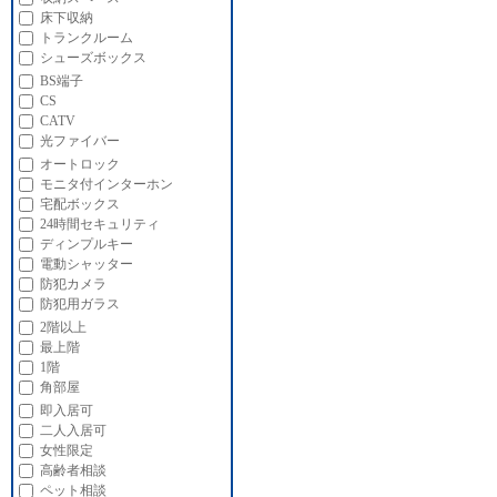
床下収納
トランクルーム
シューズボックス
BS端子
CS
CATV
光ファイバー
オートロック
モニタ付インターホン
宅配ボックス
24時間セキュリティ
ディンプルキー
電動シャッター
防犯カメラ
防犯用ガラス
2階以上
最上階
1階
角部屋
即入居可
二人入居可
女性限定
高齢者相談
ペット相談