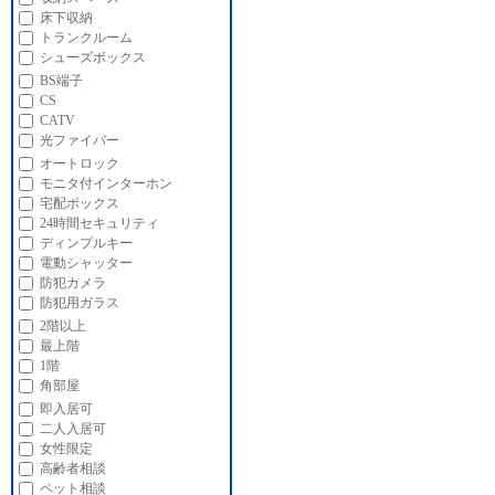
床下収納
トランクルーム
シューズボックス
BS端子
CS
CATV
光ファイバー
オートロック
モニタ付インターホン
宅配ボックス
24時間セキュリティ
ディンプルキー
電動シャッター
防犯カメラ
防犯用ガラス
2階以上
最上階
1階
角部屋
即入居可
二人入居可
女性限定
高齢者相談
ペット相談