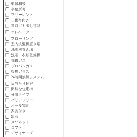
楽器相談
事務所可
フリーレント
二世帯向き
常時ゴミ出し可能
エレベーター
フローリング
室内洗濯機置き場
洗濯機置き場
洗濯・衣類乾燥機
都市ガス
プロパンガス
複層ガラス
24時間換気システム
日当たり良好
閑静な住宅街
分譲タイプ
バリアフリー
オール電化
家具付き
出窓
メゾネット
ロフト
デザイナーズ