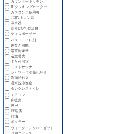
カウンターキッチン
IHクッキングヒーター
ガスコンロ使用可
2口以上コンロ
浄水器
食器(洗浄)乾燥機
ディスポーザー
バス・トイレ別
追焚き機能
浴室乾燥機
浴室暖房
ＴＶ付浴室
ミストサウナ
シャワー付洗面化粧台
洗面所独立
温水洗浄便座
タンクレストイレ
エアコン
床暖房
暖房
FF暖房
灯油
ボイラー
ウォークインクローゼット
収納スペース