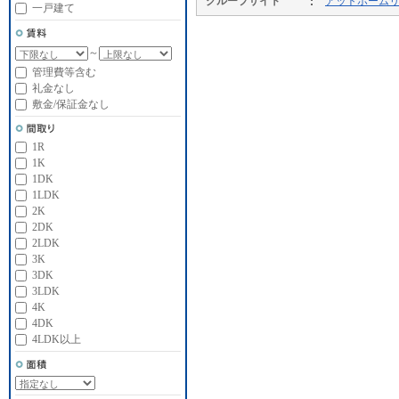
グループサイト
アットホーム
一戸建て
～
管理費等含む
礼金なし
敷金/保証金なし
1R
1K
1DK
1LDK
2K
2DK
2LDK
3K
3DK
3LDK
4K
4DK
4LDK以上