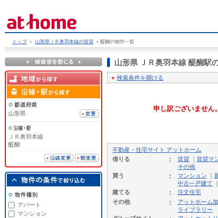
トップ
＞
山形県ＪＲ奥羽本線の賃貸
＞
醍醐の物件一覧
山形県 ＪＲ奥羽本線 醍醐
検索条件を開ける
申し訳ございません
山形県
ＪＲ奥羽本線
醍醐
不動産・住宅サイト アットホーム
借りる
賃貸
｜
賃貸マ
その他
買う
マンション
｜
中古一戸建て
建てる
注文住宅
その他
アットホーム
アパート
ライブラリー
マンション