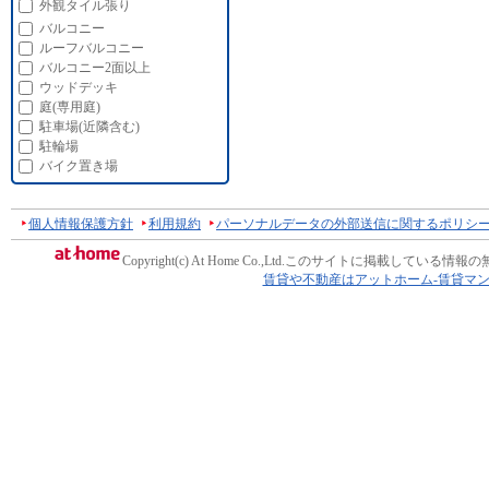
外観タイル張り
バルコニー
ルーフバルコニー
バルコニー2面以上
ウッドデッキ
庭(専用庭)
駐車場(近隣含む)
駐輪場
バイク置き場
個人情報保護方針
利用規約
パーソナルデータの外部送信に関するポリシ
Copyright(c) At Home Co.,Ltd.
このサイトに掲載している情報の
賃貸や不動産はアットホーム-賃貸マ