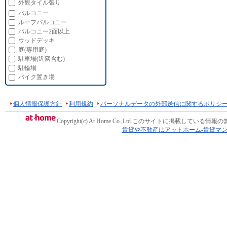
外観タイル張り
バルコニー
ルーフバルコニー
バルコニー2面以上
ウッドデッキ
庭(専用庭)
駐車場(近隣含む)
駐輪場
バイク置き場
個人情報保護方針
利用規約
パーソナルデータの外部送信に関するポリシ
Copyright(c) At Home Co.,Ltd.
このサイトに掲載している情報の
賃貸や不動産はアットホーム-賃貸マ