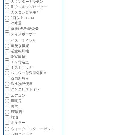
カウンターキッチン
IHクッキングヒーター
ガスコンロ使用可
2口以上コンロ
浄水器
食器(洗浄)乾燥機
ディスポーザー
バス・トイレ別
追焚き機能
浴室乾燥機
浴室暖房
ＴＶ付浴室
ミストサウナ
シャワー付洗面化粧台
洗面所独立
温水洗浄便座
タンクレストイレ
エアコン
床暖房
暖房
FF暖房
灯油
ボイラー
ウォークインクローゼット
収納スペース