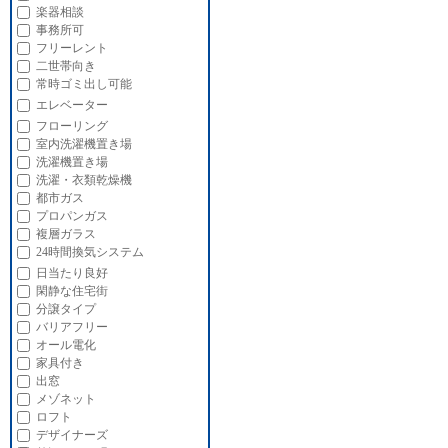
楽器相談
事務所可
フリーレント
二世帯向き
常時ゴミ出し可能
エレベーター
フローリング
室内洗濯機置き場
洗濯機置き場
洗濯・衣類乾燥機
都市ガス
プロパンガス
複層ガラス
24時間換気システム
日当たり良好
閑静な住宅街
分譲タイプ
バリアフリー
オール電化
家具付き
出窓
メゾネット
ロフト
デザイナーズ