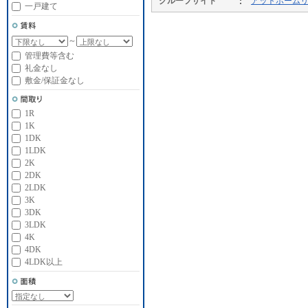
グループサイト
アットホーム
一戸建て
～
管理費等含む
礼金なし
敷金/保証金なし
1R
1K
1DK
1LDK
2K
2DK
2LDK
3K
3DK
3LDK
4K
4DK
4LDK以上