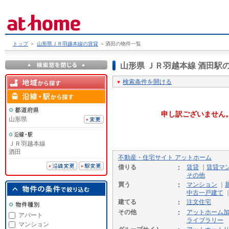
トップ
＞
山形県ＪＲ羽越本線の賃貸
＞
酒田の物件一覧
山形県 ＪＲ羽越本線 酒田
検索条件を開ける
申し訳ございません
山形県
ＪＲ羽越本線
酒田
不動産・住宅サイト アットホーム
借りる
賃貸
｜
賃貸マ
その他
買う
マンション
｜
中古一戸建て
建てる
注文住宅
その他
アットホーム
アパート
ライブラリー
マンション