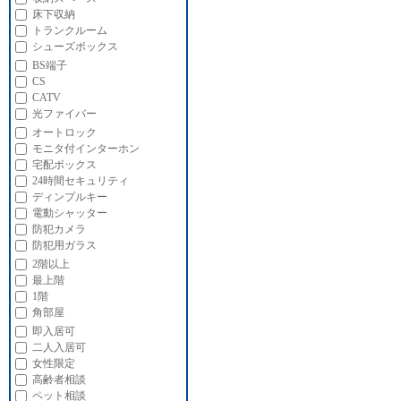
床下収納
トランクルーム
シューズボックス
BS端子
CS
CATV
光ファイバー
オートロック
モニタ付インターホン
宅配ボックス
24時間セキュリティ
ディンプルキー
電動シャッター
防犯カメラ
防犯用ガラス
2階以上
最上階
1階
角部屋
即入居可
二人入居可
女性限定
高齢者相談
ペット相談