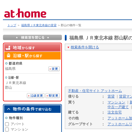
トップ
＞
福島県ＪＲ東北本線の賃貸
＞
郡山の物件一覧
福島県 ＪＲ東北本線 郡山
検索条件を開ける
福島県
ＪＲ東北本線
郡山
不動産・住宅サイト アットホーム
借りる
賃貸
｜
賃貸マ
買う
マンション
｜
中古一戸建て
建てる
注文住宅
その他
アットホーム
アパート
グループサイト
アットホーム
マンション