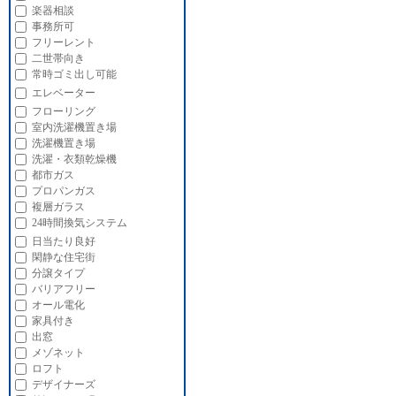
楽器相談
事務所可
フリーレント
二世帯向き
常時ゴミ出し可能
エレベーター
フローリング
室内洗濯機置き場
洗濯機置き場
洗濯・衣類乾燥機
都市ガス
プロパンガス
複層ガラス
24時間換気システム
日当たり良好
閑静な住宅街
分譲タイプ
バリアフリー
オール電化
家具付き
出窓
メゾネット
ロフト
デザイナーズ