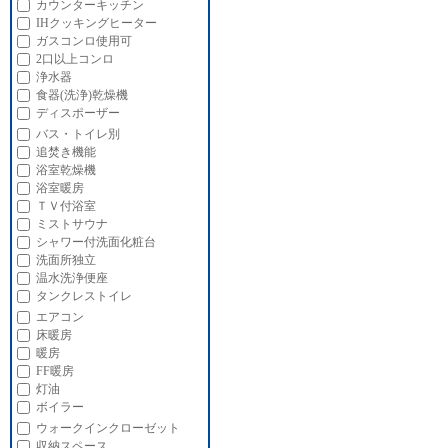
カウンターキッチン
IHクッキングヒーター
ガスコンロ使用可
2口以上コンロ
浄水器
食器(洗浄)乾燥機
ディスポーザー
バス・トイレ別
追焚き機能
浴室乾燥機
浴室暖房
ＴＶ付浴室
ミストサウナ
シャワー付洗面化粧台
洗面所独立
温水洗浄便座
タンクレストイレ
エアコン
床暖房
暖房
FF暖房
灯油
ボイラー
ウォークインクローゼット
収納スペース