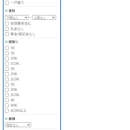
一戸建て
～
管理費等含む
礼金なし
敷金/保証金なし
1R
1K
1DK
1LDK
2K
2DK
2LDK
3K
3DK
3LDK
4K
4DK
4LDK以上