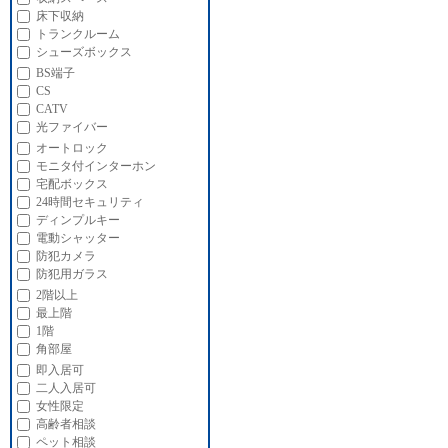
床下収納
トランクルーム
シューズボックス
BS端子
CS
CATV
光ファイバー
オートロック
モニタ付インターホン
宅配ボックス
24時間セキュリティ
ディンプルキー
電動シャッター
防犯カメラ
防犯用ガラス
2階以上
最上階
1階
角部屋
即入居可
二人入居可
女性限定
高齢者相談
ペット相談