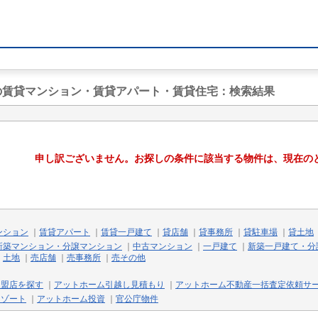
駅の賃貸マンション・賃貸アパート・賃貸住宅
：検索結果
申し訳ございません。お探しの条件に該当する物件は、現在の
ンション
｜
賃貸アパート
｜
賃貸一戸建て
｜
貸店舗
｜
貸事務所
｜
貸駐車場
｜
貸土地
新築マンション・分譲マンション
｜
中古マンション
｜
一戸建て
｜
新築一戸建て・分
｜
土地
｜
売店舗
｜
売事務所
｜
売その他
加盟店を探す
｜
アットホーム引越し見積もり
｜
アットホーム不動産一括査定依頼サ
リゾート
｜
アットホーム投資
｜
官公庁物件