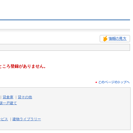
ところ登録がありません。
｜
貸倉庫
｜
貸その他
譲一戸建て
ービス
｜
建物ライブラリー