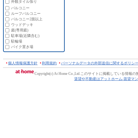
外観タイル張り
バルコニー
ルーフバルコニー
バルコニー2面以上
ウッドデッキ
庭(専用庭)
駐車場(近隣含む)
駐輪場
バイク置き場
個人情報保護方針
利用規約
パーソナルデータの外部送信に関するポリシ
Copyright(c) At Home Co.,Ltd.
このサイトに掲載している情報の
賃貸や不動産はアットホーム-賃貸マ