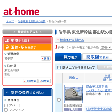
トップ
＞
岩手県東北新幹線の賃貸
＞
郡山の物件一覧
岩手県 東北新幹線 郡山駅
検索条件を開ける
1
件中 1～1件を表示 / 表示件数
岩手県
東北新幹線
郡山
交通
画像
所在地
郡山/東北新幹線
【バス】15分 並木
郡山市並木３丁目
アパート
(有)天野中央不動
マンション