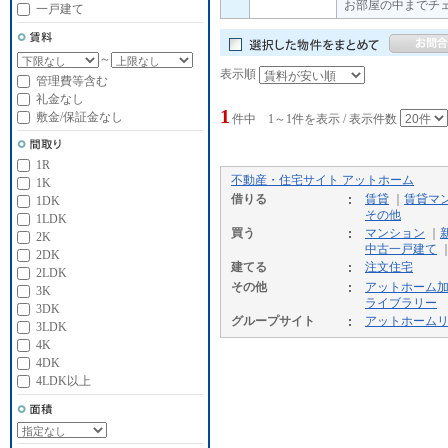
お部屋の中までチ
一戸建て
～
表示順
管理費等含む
礼金なし
1
敷金/保証金なし
件中 1～1件を表示 / 表示件数
1R
不動産・住宅サイト アットホーム
1K
借りる
賃貸
｜
賃貸マ
1DK
その他
1LDK
買う
マンション
｜
2K
中古一戸建て
2DK
建てる
注文住宅
2LDK
その他
アットホーム
3K
ライブラリー
3DK
グループサイト
アットホーム
3LDK
4K
4DK
4LDK以上