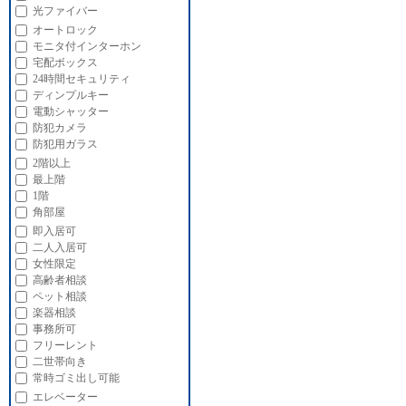
光ファイバー
オートロック
モニタ付インターホン
宅配ボックス
24時間セキュリティ
ディンプルキー
電動シャッター
防犯カメラ
防犯用ガラス
2階以上
最上階
1階
角部屋
即入居可
二人入居可
女性限定
高齢者相談
ペット相談
楽器相談
事務所可
フリーレント
二世帯向き
常時ゴミ出し可能
エレベーター