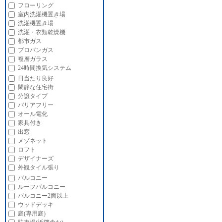
フローリング
室内洗濯機置き場
洗濯機置き場
洗濯・衣類乾燥機
都市ガス
プロパンガス
複層ガラス
24時間換気システム
日当たり良好
閑静な住宅街
分譲タイプ
バリアフリー
オール電化
家具付き
出窓
メゾネット
ロフト
デザイナーズ
外観タイル張り
バルコニー
ルーフバルコニー
バルコニー2面以上
ウッドデッキ
庭(専用庭)