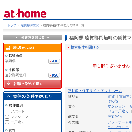
トップ
＞
福岡県の賃貸
＞
福岡県遠賀郡岡垣町の物件一覧
福岡県 遠賀郡岡垣町の賃貸
検索条件を開ける
福岡県
申し訳ございません
遠賀郡岡垣町
不動産・住宅サイト アットホーム
借りる
賃貸
｜
賃貸マ
その他
買う
マンション
｜
中古一戸建て
アパート
建てる
注文住宅
マンション
一戸建て
その他
アットホーム
ライブラリー