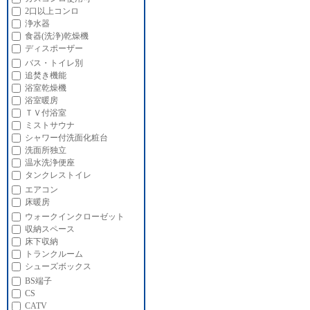
2口以上コンロ
浄水器
食器(洗浄)乾燥機
ディスポーザー
バス・トイレ別
追焚き機能
浴室乾燥機
浴室暖房
ＴＶ付浴室
ミストサウナ
シャワー付洗面化粧台
洗面所独立
温水洗浄便座
タンクレストイレ
エアコン
床暖房
ウォークインクローゼット
収納スペース
床下収納
トランクルーム
シューズボックス
BS端子
CS
CATV