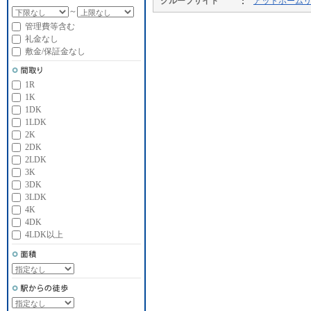
グループサイト
アットホーム
～
管理費等含む
礼金なし
敷金/保証金なし
1R
1K
1DK
1LDK
2K
2DK
2LDK
3K
3DK
3LDK
4K
4DK
4LDK以上