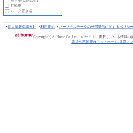
駐車場(近隣含む)
駐輪場
バイク置き場
個人情報保護方針
利用規約
パーソナルデータの外部送信に関するポリシ
Copyright(c) At Home Co.,Ltd.
このサイトに掲載している情報の
賃貸や不動産はアットホーム-賃貸マ