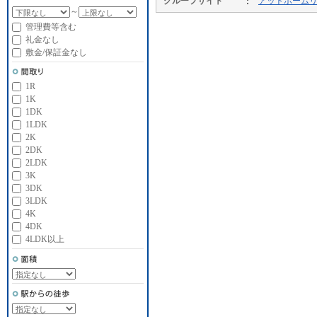
グループサイト
アットホーム
～
管理費等含む
礼金なし
敷金/保証金なし
1R
1K
1DK
1LDK
2K
2DK
2LDK
3K
3DK
3LDK
4K
4DK
4LDK以上