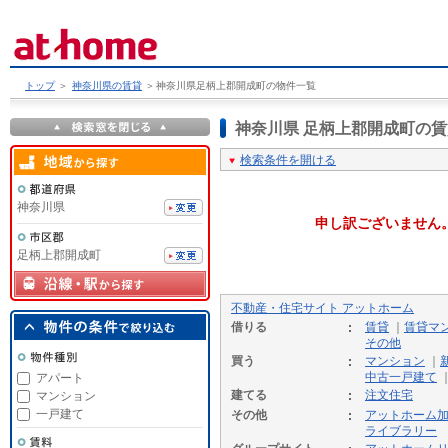
トップ
＞
神奈川県の賃貸
＞
神奈川県足柄上郡開成町の物件一覧
神奈川県 足柄上郡開成町の
検索条件を開ける
神奈川県
申し訳ございません
足柄上郡開成町
不動産・住宅サイト アットホーム
借りる
賃貸
｜
賃貸マ
その他
買う
マンション
｜
中古一戸建て
アパート
建てる
注文住宅
マンション
一戸建て
その他
アットホーム
ライブラリー