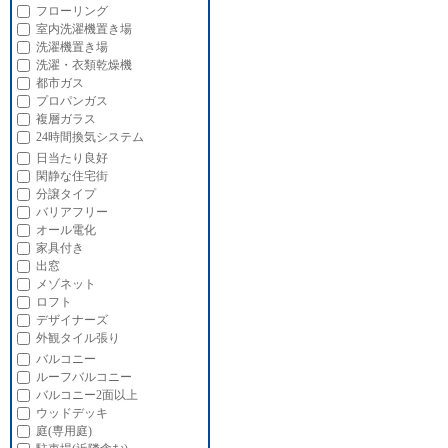
フローリング
室内洗濯機置き場
洗濯機置き場
洗濯・衣類乾燥機
都市ガス
プロパンガス
複層ガラス
24時間換気システム
日当たり良好
閑静な住宅街
分譲タイプ
バリアフリー
オール電化
家具付き
出窓
メゾネット
ロフト
デザイナーズ
外観タイル張り
バルコニー
ルーフバルコニー
バルコニー2面以上
ウッドデッキ
庭(専用庭)