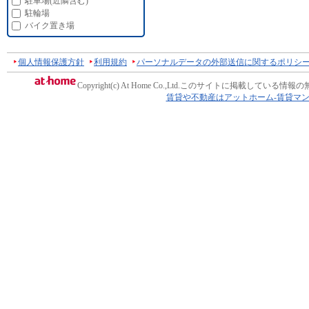
駐車場(近隣含む)
駐輪場
バイク置き場
個人情報保護方針
利用規約
パーソナルデータの外部送信に関するポリシ
Copyright(c) At Home Co.,Ltd.
このサイトに掲載している情報の
賃貸や不動産はアットホーム-賃貸マ