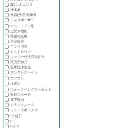
2口以上コンロ
浄水器
食器(洗浄)乾燥機
ディスポーザー
バス・トイレ別
追焚き機能
浴室乾燥機
浴室暖房
ＴＶ付浴室
ミストサウナ
シャワー付洗面化粧台
洗面所独立
温水洗浄便座
タンクレストイレ
エアコン
床暖房
ウォークインクローゼット
収納スペース
床下収納
トランクルーム
シューズボックス
BS端子
CS
CATV