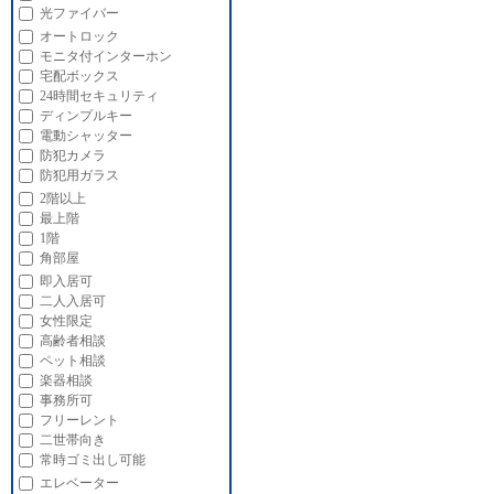
光ファイバー
オートロック
モニタ付インターホン
宅配ボックス
24時間セキュリティ
ディンプルキー
電動シャッター
防犯カメラ
防犯用ガラス
2階以上
最上階
1階
角部屋
即入居可
二人入居可
女性限定
高齢者相談
ペット相談
楽器相談
事務所可
フリーレント
二世帯向き
常時ゴミ出し可能
エレベーター