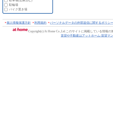
駐車場(近隣含む)
駐輪場
バイク置き場
個人情報保護方針
利用規約
パーソナルデータの外部送信に関するポリシ
Copyright(c) At Home Co.,Ltd.
このサイトに掲載している情報の
賃貸や不動産はアットホーム-賃貸マ