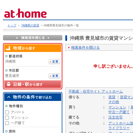
トップ
＞
沖縄県の賃貸
＞
沖縄県豊見城市の物件一覧
沖縄県 豊見城市の賃貸マン
検索条件を開ける
沖縄県
申し訳ございません
豊見城市
不動産・住宅サイト アットホーム
借りる
賃貸
｜
賃貸マ
その他
買う
マンション
｜
中古一戸建て
アパート
建てる
注文住宅
マンション
一戸建て
その他
アットホーム
ライブラリー