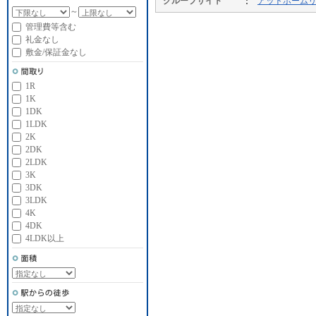
グループサイト
アットホーム
～
管理費等含む
礼金なし
敷金/保証金なし
1R
1K
1DK
1LDK
2K
2DK
2LDK
3K
3DK
3LDK
4K
4DK
4LDK以上