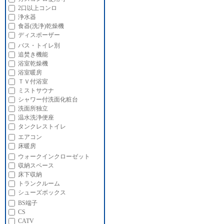
2口以上コンロ
浄水器
食器(洗浄)乾燥機
ディスポーザー
バス・トイレ別
追焚き機能
浴室乾燥機
浴室暖房
ＴＶ付浴室
ミストサウナ
シャワー付洗面化粧台
洗面所独立
温水洗浄便座
タンクレストイレ
エアコン
床暖房
ウォークインクローゼット
収納スペース
床下収納
トランクルーム
シューズボックス
BS端子
CS
CATV