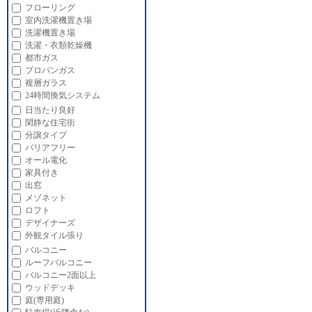
フローリング
室内洗濯機置き場
洗濯機置き場
洗濯・衣類乾燥機
都市ガス
プロパンガス
複層ガラス
24時間換気システム
日当たり良好
閑静な住宅街
分譲タイプ
バリアフリー
オール電化
家具付き
出窓
メゾネット
ロフト
デザイナーズ
外観タイル張り
バルコニー
ルーフバルコニー
バルコニー2面以上
ウッドデッキ
庭(専用庭)