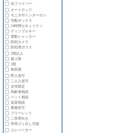
光ファイバー
オートロック
モニタ付インターホン
宅配ボックス
24時間セキュリティ
ディンプルキー
電動シャッター
防犯カメラ
防犯用ガラス
2階以上
最上階
1階
角部屋
即入居可
二人入居可
女性限定
高齢者相談
ペット相談
楽器相談
事務所可
フリーレント
二世帯向き
常時ゴミ出し可能
エレベーター