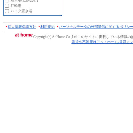
駐車場(近隣含む)
駐輪場
バイク置き場
個人情報保護方針
利用規約
パーソナルデータの外部送信に関するポリシ
Copyright(c) At Home Co.,Ltd.
このサイトに掲載している情報の
賃貸や不動産はアットホーム-賃貸マ