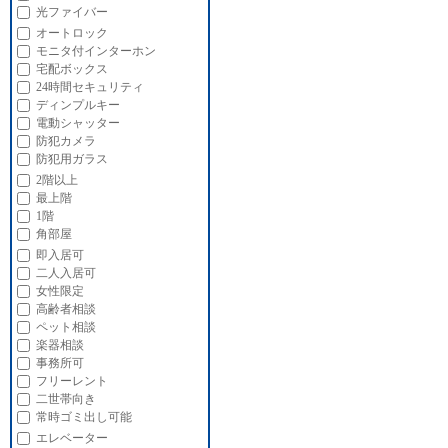
光ファイバー
オートロック
モニタ付インターホン
宅配ボックス
24時間セキュリティ
ディンプルキー
電動シャッター
防犯カメラ
防犯用ガラス
2階以上
最上階
1階
角部屋
即入居可
二人入居可
女性限定
高齢者相談
ペット相談
楽器相談
事務所可
フリーレント
二世帯向き
常時ゴミ出し可能
エレベーター