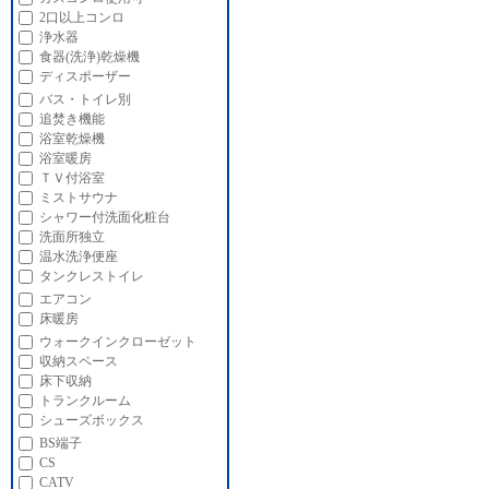
2口以上コンロ
浄水器
食器(洗浄)乾燥機
ディスポーザー
バス・トイレ別
追焚き機能
浴室乾燥機
浴室暖房
ＴＶ付浴室
ミストサウナ
シャワー付洗面化粧台
洗面所独立
温水洗浄便座
タンクレストイレ
エアコン
床暖房
ウォークインクローゼット
収納スペース
床下収納
トランクルーム
シューズボックス
BS端子
CS
CATV