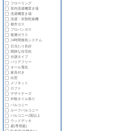
フローリング
室内洗濯機置き場
洗濯機置き場
洗濯・衣類乾燥機
都市ガス
プロパンガス
複層ガラス
24時間換気システム
日当たり良好
閑静な住宅街
分譲タイプ
バリアフリー
オール電化
家具付き
出窓
メゾネット
ロフト
デザイナーズ
外観タイル張り
バルコニー
ルーフバルコニー
バルコニー2面以上
ウッドデッキ
庭(専用庭)