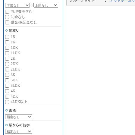
グループサイト
アットホーム
～
管理費等含む
礼金なし
敷金/保証金なし
1R
1K
1DK
1LDK
2K
2DK
2LDK
3K
3DK
3LDK
4K
4DK
4LDK以上