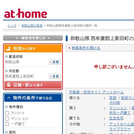
トップ
＞
和歌山県の賃貸
＞
和歌山県西牟婁郡上富田町の物件一覧
和歌山県 西牟婁郡上富田町
検索条件を開ける
和歌山県
申し訳ございません
西牟婁郡上富田町
不動産・住宅サイト アットホーム
借りる
賃貸
｜
賃貸マ
その他
買う
マンション
｜
中古一戸建て
アパート
建てる
注文住宅
マンション
一戸建て
その他
アットホーム
ライブラリー