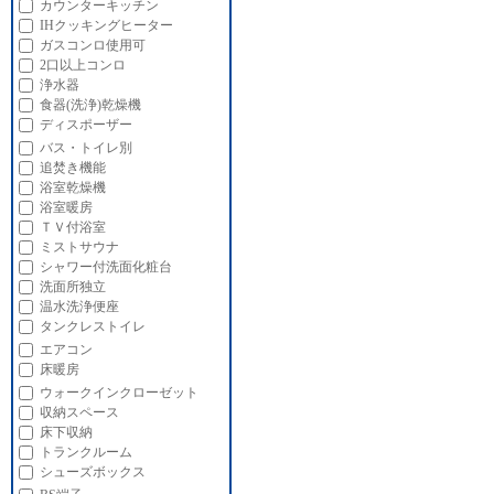
カウンターキッチン
IHクッキングヒーター
ガスコンロ使用可
2口以上コンロ
浄水器
食器(洗浄)乾燥機
ディスポーザー
バス・トイレ別
追焚き機能
浴室乾燥機
浴室暖房
ＴＶ付浴室
ミストサウナ
シャワー付洗面化粧台
洗面所独立
温水洗浄便座
タンクレストイレ
エアコン
床暖房
ウォークインクローゼット
収納スペース
床下収納
トランクルーム
シューズボックス