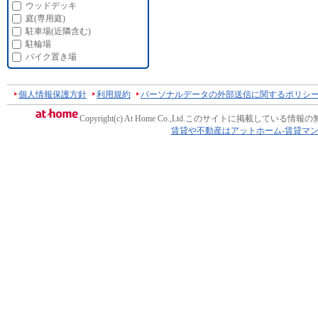
ウッドデッキ
庭(専用庭)
駐車場(近隣含む)
駐輪場
バイク置き場
個人情報保護方針
利用規約
パーソナルデータの外部送信に関するポリシ
Copyright(c) At Home Co.,Ltd.
このサイトに掲載している情報の
賃貸や不動産はアットホーム-賃貸マ