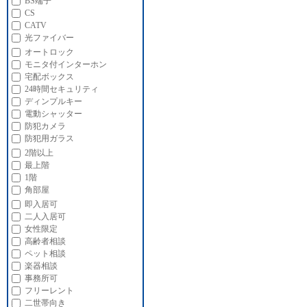
BS端子
CS
CATV
光ファイバー
オートロック
モニタ付インターホン
宅配ボックス
24時間セキュリティ
ディンプルキー
電動シャッター
防犯カメラ
防犯用ガラス
2階以上
最上階
1階
角部屋
即入居可
二人入居可
女性限定
高齢者相談
ペット相談
楽器相談
事務所可
フリーレント
二世帯向き