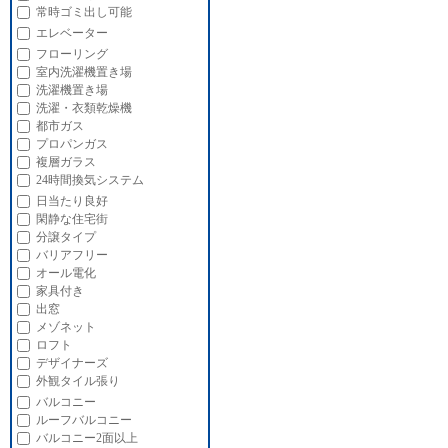
常時ゴミ出し可能
エレベーター
フローリング
室内洗濯機置き場
洗濯機置き場
洗濯・衣類乾燥機
都市ガス
プロパンガス
複層ガラス
24時間換気システム
日当たり良好
閑静な住宅街
分譲タイプ
バリアフリー
オール電化
家具付き
出窓
メゾネット
ロフト
デザイナーズ
外観タイル張り
バルコニー
ルーフバルコニー
バルコニー2面以上