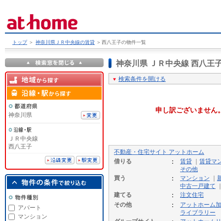
トップ
＞
神奈川県ＪＲ中央線の賃貸
＞
西八王子の物件一覧
神奈川県 ＪＲ中央線 西八
検索条件を開ける
申し訳ございません
神奈川県
ＪＲ中央線
西八王子
不動産・住宅サイト アットホーム
借りる
賃貸
｜
賃貸マ
その他
買う
マンション
｜
中古一戸建て
建てる
注文住宅
その他
アットホーム
アパート
ライブラリー
マンション