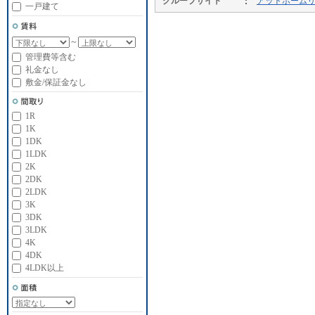
グループサイト
アットホーム
一戸建て
～
管理費等含む
礼金なし
敷金/保証金なし
1R
1K
1DK
1LDK
2K
2DK
2LDK
3K
3DK
3LDK
4K
4DK
4LDK以上