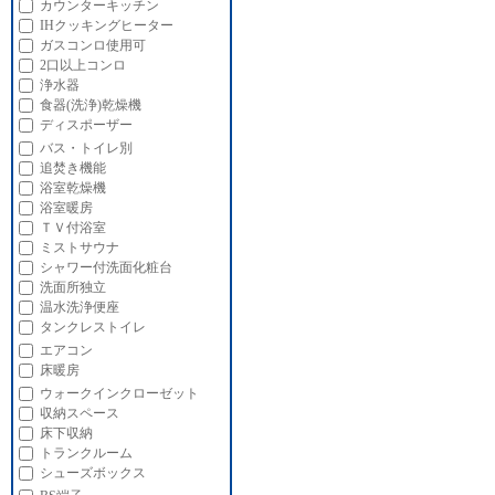
カウンターキッチン
IHクッキングヒーター
ガスコンロ使用可
2口以上コンロ
浄水器
食器(洗浄)乾燥機
ディスポーザー
バス・トイレ別
追焚き機能
浴室乾燥機
浴室暖房
ＴＶ付浴室
ミストサウナ
シャワー付洗面化粧台
洗面所独立
温水洗浄便座
タンクレストイレ
エアコン
床暖房
ウォークインクローゼット
収納スペース
床下収納
トランクルーム
シューズボックス