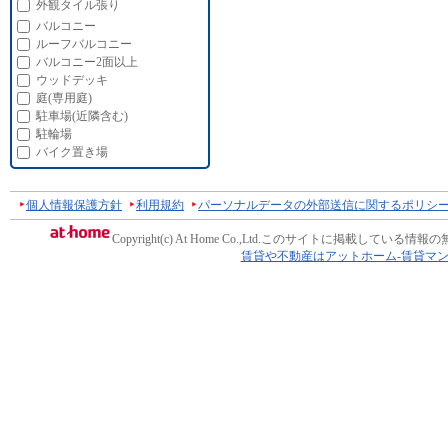
外観タイル張り
バルコニー
ルーフバルコニー
バルコニー2面以上
ウッドデッキ
庭(専用庭)
駐車場(近隣含む)
駐輪場
バイク置き場
個人情報保護方針
利用規約
パーソナルデータの外部送信に関するポリシ
Copyright(c) At Home Co.,Ltd.
このサイトに掲載している情報の
賃貸や不動産はアットホーム-賃貸マ