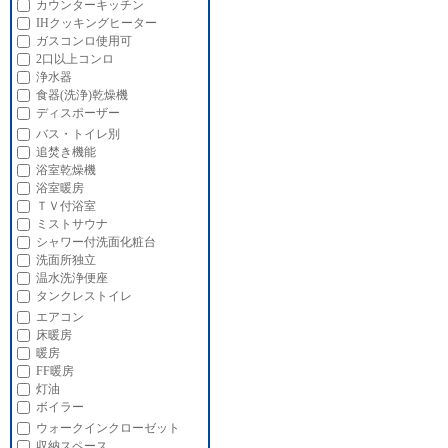
カウンターキッチン
IHクッキングヒーター
ガスコンロ使用可
2口以上コンロ
浄水器
食器(洗浄)乾燥機
ディスポーザー
バス・トイレ別
追焚き機能
浴室乾燥機
浴室暖房
ＴＶ付浴室
ミストサウナ
シャワー付洗面化粧台
洗面所独立
温水洗浄便座
タンクレストイレ
エアコン
床暖房
暖房
FF暖房
灯油
ボイラー
ウォークインクローゼット
収納スペース