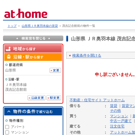
トップ
＞
山形県ＪＲ奥羽本線の賃貸
＞
茂吉記念館前の物件一覧
山形県 ＪＲ奥羽本線 茂吉
検索条件を開ける
山形県
申し訳ございません
ＪＲ奥羽本線
茂吉記念館前
不動産・住宅サイト アットホーム
借りる
賃貸
｜
賃貸マ
その他
買う
マンション
｜
中古一戸建て
建てる
注文住宅
アパート
マンション
その他
アットホーム