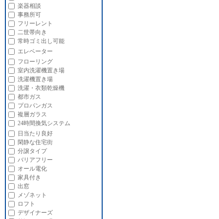
楽器相談
事務所可
フリーレント
二世帯向き
常時ゴミ出し可能
エレベーター
フローリング
室内洗濯機置き場
洗濯機置き場
洗濯・衣類乾燥機
都市ガス
プロパンガス
複層ガラス
24時間換気システム
日当たり良好
閑静な住宅街
分譲タイプ
バリアフリー
オール電化
家具付き
出窓
メゾネット
ロフト
デザイナーズ