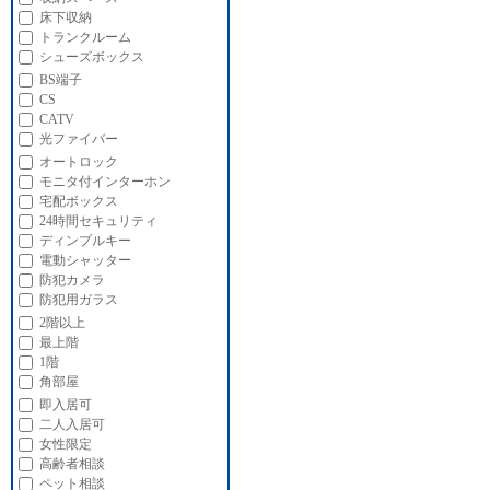
床下収納
トランクルーム
シューズボックス
BS端子
CS
CATV
光ファイバー
オートロック
モニタ付インターホン
宅配ボックス
24時間セキュリティ
ディンプルキー
電動シャッター
防犯カメラ
防犯用ガラス
2階以上
最上階
1階
角部屋
即入居可
二人入居可
女性限定
高齢者相談
ペット相談