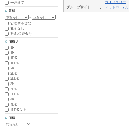
ライブラリー
一戸建て
グループサイト
アットホーム
～
管理費等含む
礼金なし
敷金/保証金なし
1R
1K
1DK
1LDK
2K
2DK
2LDK
3K
3DK
3LDK
4K
4DK
4LDK以上