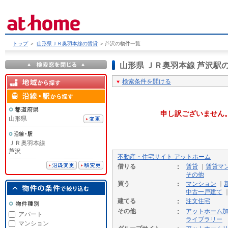
トップ
＞
山形県ＪＲ奥羽本線の賃貸
＞
芦沢の物件一覧
山形県 ＪＲ奥羽本線 芦沢
検索条件を開ける
申し訳ございません
山形県
ＪＲ奥羽本線
芦沢
不動産・住宅サイト アットホーム
借りる
賃貸
｜
賃貸マ
その他
買う
マンション
｜
中古一戸建て
建てる
注文住宅
その他
アットホーム
アパート
ライブラリー
マンション