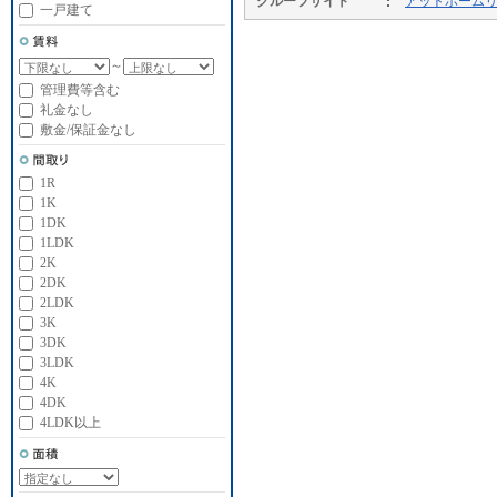
グループサイト
アットホーム
一戸建て
～
管理費等含む
礼金なし
敷金/保証金なし
1R
1K
1DK
1LDK
2K
2DK
2LDK
3K
3DK
3LDK
4K
4DK
4LDK以上