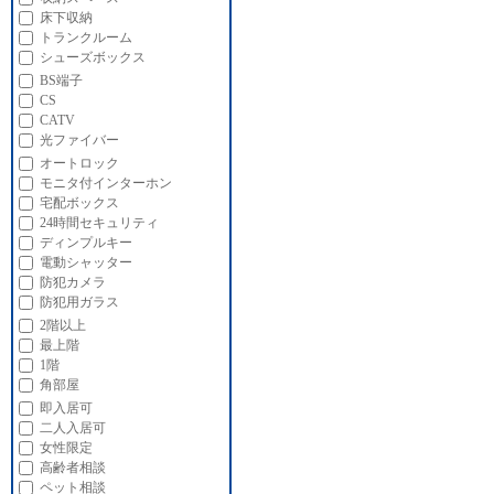
床下収納
トランクルーム
シューズボックス
BS端子
CS
CATV
光ファイバー
オートロック
モニタ付インターホン
宅配ボックス
24時間セキュリティ
ディンプルキー
電動シャッター
防犯カメラ
防犯用ガラス
2階以上
最上階
1階
角部屋
即入居可
二人入居可
女性限定
高齢者相談
ペット相談