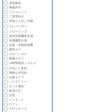
楽器相談
事務所可
フリーレント
二世帯向き
常時ゴミ出し可能
エレベーター
フローリング
室内洗濯機置き場
洗濯機置き場
洗濯・衣類乾燥機
都市ガス
プロパンガス
複層ガラス
24時間換気システム
日当たり良好
閑静な住宅街
分譲タイプ
バリアフリー
オール電化
家具付き
出窓
メゾネット
ロフト
デザイナーズ