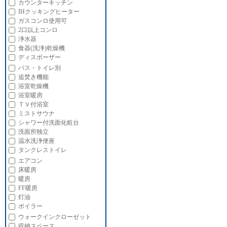
カウンターキッチン
IHクッキングヒーター
ガスコンロ使用可
2口以上コンロ
浄水器
食器(洗浄)乾燥機
ディスポーザー
バス・トイレ別
追焚き機能
浴室乾燥機
浴室暖房
ＴＶ付浴室
ミストサウナ
シャワー付洗面化粧台
洗面所独立
温水洗浄便座
タンクレストイレ
エアコン
床暖房
暖房
FF暖房
灯油
ボイラー
ウォークインクローゼット
収納スペース