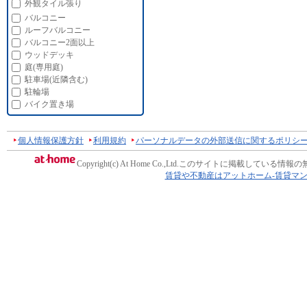
外観タイル張り
バルコニー
ルーフバルコニー
バルコニー2面以上
ウッドデッキ
庭(専用庭)
駐車場(近隣含む)
駐輪場
バイク置き場
個人情報保護方針
利用規約
パーソナルデータの外部送信に関するポリシ
Copyright(c) At Home Co.,Ltd.
このサイトに掲載している情報の
賃貸や不動産はアットホーム-賃貸マ