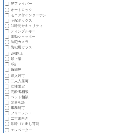
光ファイバー
オートロック
モニタ付インターホン
宅配ボックス
24時間セキュリティ
ディンプルキー
電動シャッター
防犯カメラ
防犯用ガラス
2階以上
最上階
1階
角部屋
即入居可
二人入居可
女性限定
高齢者相談
ペット相談
楽器相談
事務所可
フリーレント
二世帯向き
常時ゴミ出し可能
エレベーター