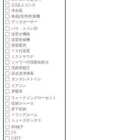
2口以上コンロ
浄水器
食器(洗浄)乾燥機
ディスポーザー
バス・トイレ別
追焚き機能
浴室乾燥機
浴室暖房
ＴＶ付浴室
ミストサウナ
シャワー付洗面化粧台
洗面所独立
温水洗浄便座
タンクレストイレ
エアコン
床暖房
ウォークインクローゼット
収納スペース
床下収納
トランクルーム
シューズボックス
BS端子
CS
CATV