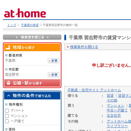
トップ
＞
千葉県の賃貸
＞
千葉県習志野市の物件一覧
千葉県 習志野市の賃貸マン
検索条件を開ける
千葉県
申し訳ございません
習志野市
不動産・住宅サイト アットホーム
借りる
賃貸
｜
賃貸マ
その他
買う
マンション
｜
中古一戸建て
アパート
建てる
注文住宅
マンション
一戸建て
その他
アットホーム
ライブラリー