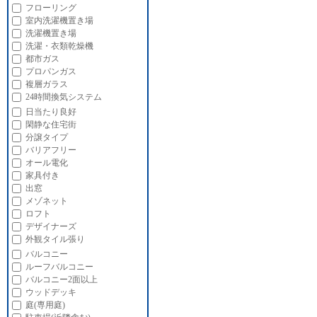
フローリング
室内洗濯機置き場
洗濯機置き場
洗濯・衣類乾燥機
都市ガス
プロパンガス
複層ガラス
24時間換気システム
日当たり良好
閑静な住宅街
分譲タイプ
バリアフリー
オール電化
家具付き
出窓
メゾネット
ロフト
デザイナーズ
外観タイル張り
バルコニー
ルーフバルコニー
バルコニー2面以上
ウッドデッキ
庭(専用庭)