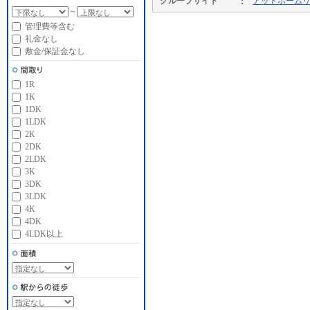
グループサイト
アットホーム
～
管理費等含む
礼金なし
敷金/保証金なし
1R
1K
1DK
1LDK
2K
2DK
2LDK
3K
3DK
3LDK
4K
4DK
4LDK以上