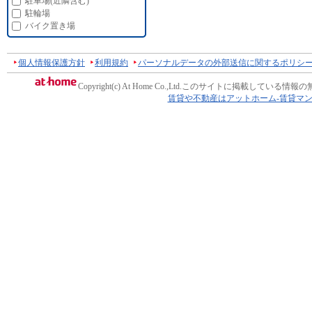
駐車場(近隣含む)
駐輪場
バイク置き場
個人情報保護方針
利用規約
パーソナルデータの外部送信に関するポリシ
Copyright(c) At Home Co.,Ltd.
このサイトに掲載している情報の
賃貸や不動産はアットホーム-賃貸マ