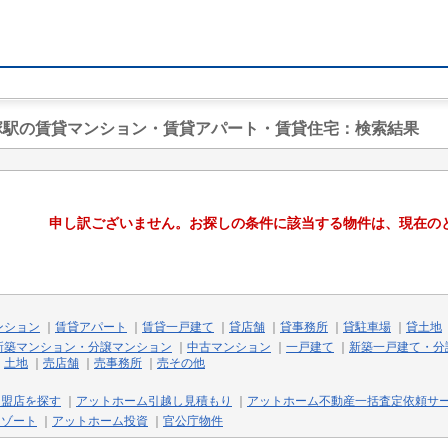
飯塚駅の賃貸マンション・賃貸アパート・賃貸住宅
：検索結果
申し訳ございません。お探しの条件に該当する物件は、現在の
ンション
｜
賃貸アパート
｜
賃貸一戸建て
｜
貸店舗
｜
貸事務所
｜
貸駐車場
｜
貸土地
新築マンション・分譲マンション
｜
中古マンション
｜
一戸建て
｜
新築一戸建て・分
｜
土地
｜
売店舗
｜
売事務所
｜
売その他
加盟店を探す
｜
アットホーム引越し見積もり
｜
アットホーム不動産一括査定依頼サ
リゾート
｜
アットホーム投資
｜
官公庁物件