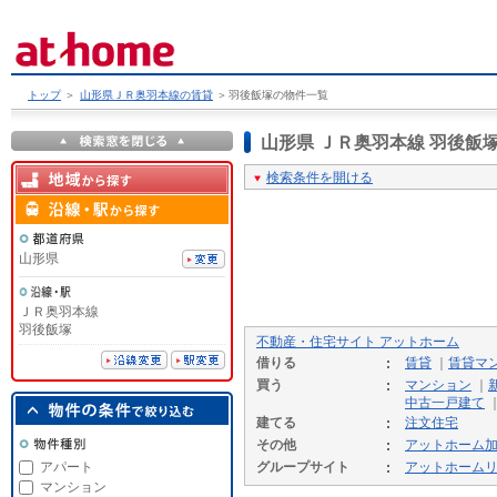
トップ
＞
山形県ＪＲ奥羽本線の賃貸
＞
羽後飯塚の物件一覧
山形県 ＪＲ奥羽本線 羽後
検索条件を開ける
山形県
ＪＲ奥羽本線
羽後飯塚
不動産・住宅サイト アットホーム
借りる
賃貸
｜
賃貸マ
買う
マンション
｜
中古一戸建て
建てる
注文住宅
その他
アットホーム
アパート
グループサイト
アットホーム
マンション