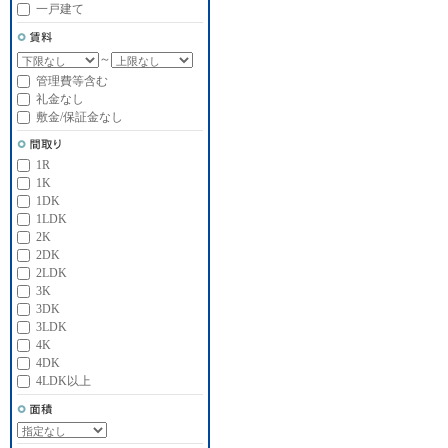
一戸建て
～
管理費等含む
礼金なし
敷金/保証金なし
1R
1K
1DK
1LDK
2K
2DK
2LDK
3K
3DK
3LDK
4K
4DK
4LDK以上