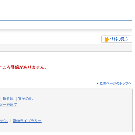
ところ登録がありません。
｜
貸倉庫
｜
貸その他
譲一戸建て
ービス
｜
建物ライブラリー