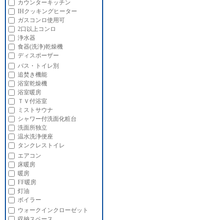
カウンターキッチン
IHクッキングヒーター
ガスコンロ使用可
2口以上コンロ
浄水器
食器(洗浄)乾燥機
ディスポーザー
バス・トイレ別
追焚き機能
浴室乾燥機
浴室暖房
ＴＶ付浴室
ミストサウナ
シャワー付洗面化粧台
洗面所独立
温水洗浄便座
タンクレストイレ
エアコン
床暖房
暖房
FF暖房
灯油
ボイラー
ウォークインクローゼット
収納スペース