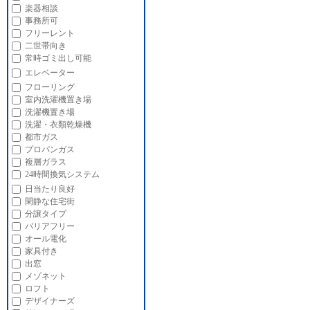
楽器相談
事務所可
フリーレント
二世帯向き
常時ゴミ出し可能
エレベーター
フローリング
室内洗濯機置き場
洗濯機置き場
洗濯・衣類乾燥機
都市ガス
プロパンガス
複層ガラス
24時間換気システム
日当たり良好
閑静な住宅街
分譲タイプ
バリアフリー
オール電化
家具付き
出窓
メゾネット
ロフト
デザイナーズ