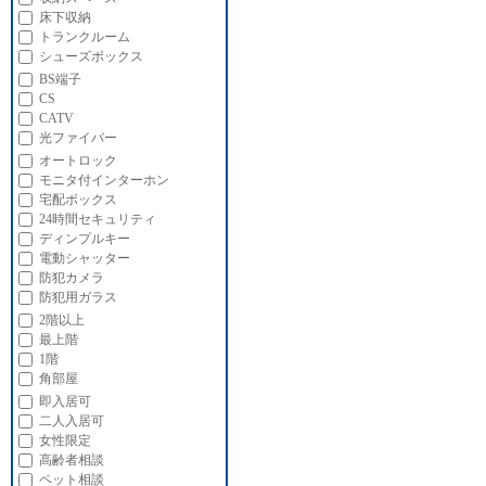
床下収納
トランクルーム
シューズボックス
BS端子
CS
CATV
光ファイバー
オートロック
モニタ付インターホン
宅配ボックス
24時間セキュリティ
ディンプルキー
電動シャッター
防犯カメラ
防犯用ガラス
2階以上
最上階
1階
角部屋
即入居可
二人入居可
女性限定
高齢者相談
ペット相談