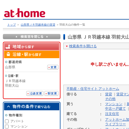
トップ
＞
山形県ＪＲ羽越本線の賃貸
＞
羽前大山の物件一覧
山形県 ＪＲ羽越本線 羽前
検索条件を開ける
申し訳ございません
山形県
ＪＲ羽越本線
羽前大山
不動産・住宅サイト アットホーム
借りる
賃貸
｜
賃貸マ
その他
買う
マンション
｜
中古一戸建て
建てる
注文住宅
その他
アットホーム
アパート
ライブラリー
マンション