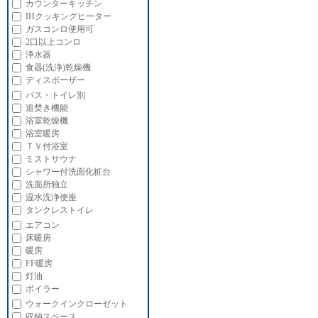
カウンターキッチン
IHクッキングヒーター
ガスコンロ使用可
2口以上コンロ
浄水器
食器(洗浄)乾燥機
ディスポーザー
バス・トイレ別
追焚き機能
浴室乾燥機
浴室暖房
ＴＶ付浴室
ミストサウナ
シャワー付洗面化粧台
洗面所独立
温水洗浄便座
タンクレストイレ
エアコン
床暖房
暖房
FF暖房
灯油
ボイラー
ウォークインクローゼット
収納スペース