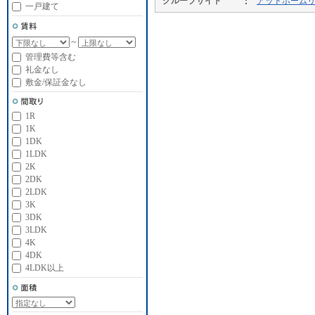
グループサイト
アットホーム
一戸建て
～
管理費等含む
礼金なし
敷金/保証金なし
1R
1K
1DK
1LDK
2K
2DK
2LDK
3K
3DK
3LDK
4K
4DK
4LDK以上