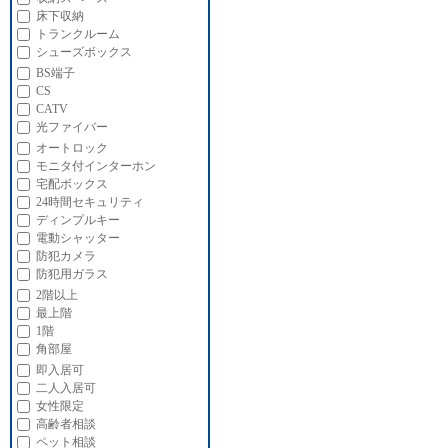
床下収納
トランクルーム
シューズボックス
BS端子
CS
CATV
光ファイバー
オートロック
モニタ付インターホン
宅配ボックス
24時間セキュリティ
ディンプルキー
電動シャッター
防犯カメラ
防犯用ガラス
2階以上
最上階
1階
角部屋
即入居可
二人入居可
女性限定
高齢者相談
ペット相談