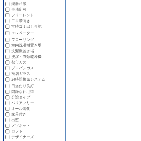
楽器相談
事務所可
フリーレント
二世帯向き
常時ゴミ出し可能
エレベーター
フローリング
室内洗濯機置き場
洗濯機置き場
洗濯・衣類乾燥機
都市ガス
プロパンガス
複層ガラス
24時間換気システム
日当たり良好
閑静な住宅街
分譲タイプ
バリアフリー
オール電化
家具付き
出窓
メゾネット
ロフト
デザイナーズ