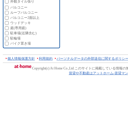
外観タイル張り
バルコニー
ルーフバルコニー
バルコニー2面以上
ウッドデッキ
庭(専用庭)
駐車場(近隣含む)
駐輪場
バイク置き場
個人情報保護方針
利用規約
パーソナルデータの外部送信に関するポリシ
Copyright(c) At Home Co.,Ltd.
このサイトに掲載している情報の
賃貸や不動産はアットホーム-賃貸マ