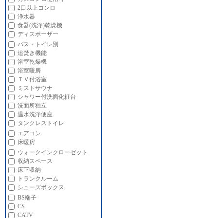
2口以上コンロ
浄水器
食器(洗浄)乾燥機
ディスポーザー
バス・トイレ別
追焚き機能
浴室乾燥機
浴室暖房
ＴＶ付浴室
ミストサウナ
シャワー付洗面化粧台
洗面所独立
温水洗浄便座
タンクレストイレ
エアコン
床暖房
ウォークインクローゼット
収納スペース
床下収納
トランクルーム
シューズボックス
BS端子
CS
CATV