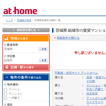
トップ
＞
茨城県の賃貸
＞
茨城県結城市の物件一覧
茨城県 結城市の賃貸マンシ
検索条件を開ける
茨城県
申し訳ございません
結城市
不動産・住宅サイト アットホーム
借りる
賃貸
｜
賃貸マ
その他
買う
マンション
｜
中古一戸建て
アパート
建てる
注文住宅
マンション
一戸建て
その他
アットホーム
ライブラリー