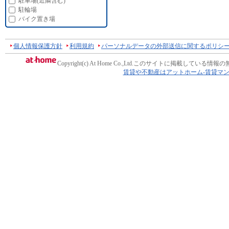
駐車場(近隣含む)
駐輪場
バイク置き場
個人情報保護方針
利用規約
パーソナルデータの外部送信に関するポリシ
Copyright(c) At Home Co.,Ltd.
このサイトに掲載している情報の
賃貸や不動産はアットホーム-賃貸マ