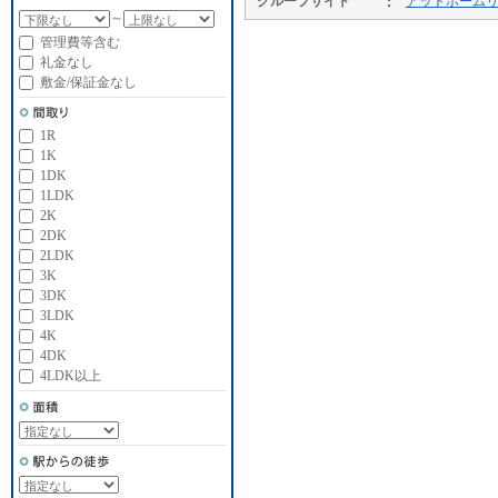
グループサイト
アットホーム
～
管理費等含む
礼金なし
敷金/保証金なし
1R
1K
1DK
1LDK
2K
2DK
2LDK
3K
3DK
3LDK
4K
4DK
4LDK以上