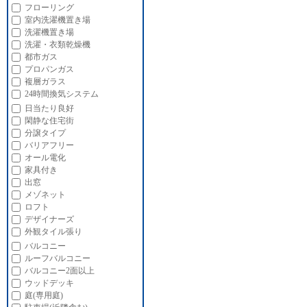
フローリング
室内洗濯機置き場
洗濯機置き場
洗濯・衣類乾燥機
都市ガス
プロパンガス
複層ガラス
24時間換気システム
日当たり良好
閑静な住宅街
分譲タイプ
バリアフリー
オール電化
家具付き
出窓
メゾネット
ロフト
デザイナーズ
外観タイル張り
バルコニー
ルーフバルコニー
バルコニー2面以上
ウッドデッキ
庭(専用庭)