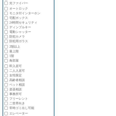
光ファイバー
オートロック
モニタ付インターホン
宅配ボックス
24時間セキュリティ
ディンプルキー
電動シャッター
防犯カメラ
防犯用ガラス
2階以上
最上階
1階
角部屋
即入居可
二人入居可
女性限定
高齢者相談
ペット相談
楽器相談
事務所可
フリーレント
二世帯向き
常時ゴミ出し可能
エレベーター