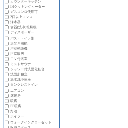
カウンターキッチン
IHクッキングヒーター
ガスコンロ使用可
2口以上コンロ
浄水器
食器(洗浄)乾燥機
ディスポーザー
バス・トイレ別
追焚き機能
浴室乾燥機
浴室暖房
ＴＶ付浴室
ミストサウナ
シャワー付洗面化粧台
洗面所独立
温水洗浄便座
タンクレストイレ
エアコン
床暖房
暖房
FF暖房
灯油
ボイラー
ウォークインクローゼット
収納スペース