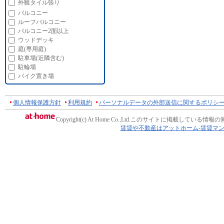
外観タイル張り
バルコニー
ルーフバルコニー
バルコニー2面以上
ウッドデッキ
庭(専用庭)
駐車場(近隣含む)
駐輪場
バイク置き場
個人情報保護方針
利用規約
パーソナルデータの外部送信に関するポリシ
Copyright(c) At Home Co.,Ltd.
このサイトに掲載している情報の
賃貸や不動産はアットホーム-賃貸マ