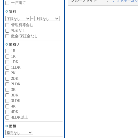
グループサイト
アットホーム
一戸建て
～
管理費等含む
礼金なし
敷金/保証金なし
1R
1K
1DK
1LDK
2K
2DK
2LDK
3K
3DK
3LDK
4K
4DK
4LDK以上