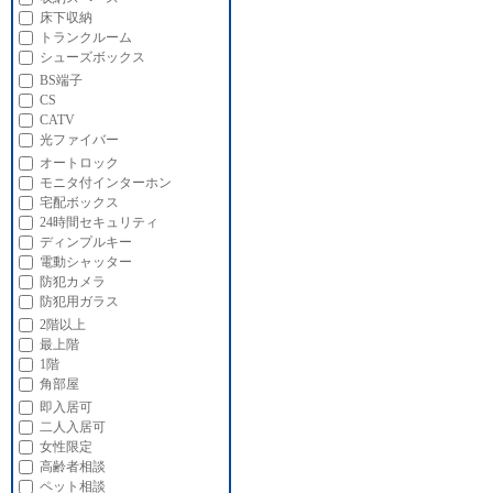
床下収納
トランクルーム
シューズボックス
BS端子
CS
CATV
光ファイバー
オートロック
モニタ付インターホン
宅配ボックス
24時間セキュリティ
ディンプルキー
電動シャッター
防犯カメラ
防犯用ガラス
2階以上
最上階
1階
角部屋
即入居可
二人入居可
女性限定
高齢者相談
ペット相談