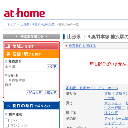
トップ
＞
山形県ＪＲ奥羽本線の賃貸
＞
糠沢の物件一覧
山形県 ＪＲ奥羽本線 糠沢
検索条件を開ける
申し訳ございません
山形県
ＪＲ奥羽本線
糠沢
不動産・住宅サイト アットホーム
借りる
賃貸
｜
賃貸マ
その他
買う
マンション
｜
中古一戸建て
建てる
注文住宅
その他
アットホーム
アパート
ライブラリー
マンション