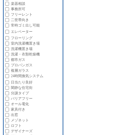
楽器相談
事務所可
フリーレント
二世帯向き
常時ゴミ出し可能
エレベーター
フローリング
室内洗濯機置き場
洗濯機置き場
洗濯・衣類乾燥機
都市ガス
プロパンガス
複層ガラス
24時間換気システム
日当たり良好
閑静な住宅街
分譲タイプ
バリアフリー
オール電化
家具付き
出窓
メゾネット
ロフト
デザイナーズ