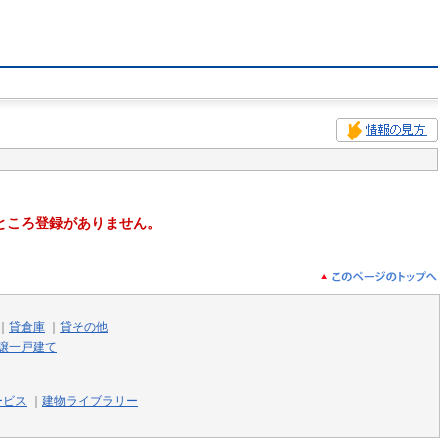
ところ登録がありません。
｜
貸倉庫
｜
貸その他
譲一戸建て
ービス
｜
建物ライブラリー