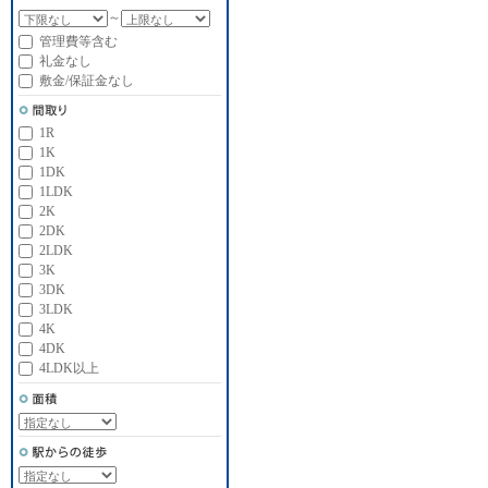
～
管理費等含む
礼金なし
敷金/保証金なし
1R
1K
1DK
1LDK
2K
2DK
2LDK
3K
3DK
3LDK
4K
4DK
4LDK以上