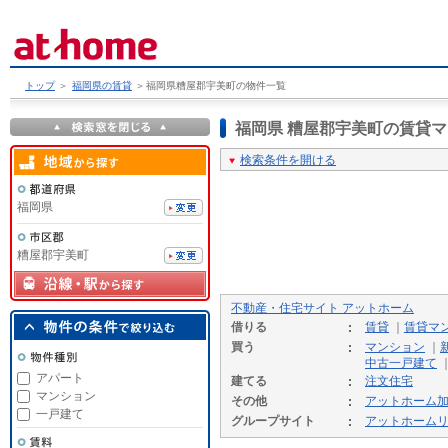
トップ
＞
福岡県の賃貸
＞
福岡県糟屋郡宇美町の物件一覧
福岡県 糟屋郡宇美町の賃貸
検索条件を開ける
福岡県
糟屋郡宇美町
不動産・住宅サイト アットホーム
借りる
賃貸
｜
賃貸マ
買う
マンション
｜
中古一戸建て
アパート
建てる
注文住宅
マンション
その他
アットホーム
一戸建て
グループサイト
アットホーム