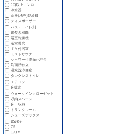
2口以上コンロ
浄水器
食器(洗浄)乾燥機
ディスポーザー
バス・トイレ別
追焚き機能
浴室乾燥機
浴室暖房
ＴＶ付浴室
ミストサウナ
シャワー付洗面化粧台
洗面所独立
温水洗浄便座
タンクレストイレ
エアコン
床暖房
ウォークインクローゼット
収納スペース
床下収納
トランクルーム
シューズボックス
BS端子
CS
CATV