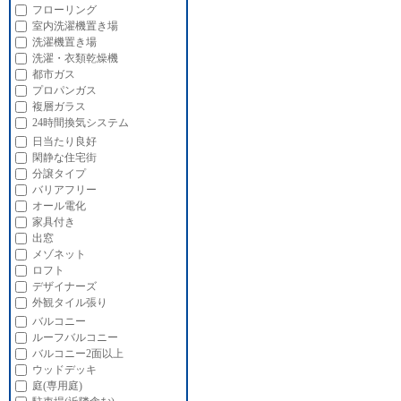
フローリング
室内洗濯機置き場
洗濯機置き場
洗濯・衣類乾燥機
都市ガス
プロパンガス
複層ガラス
24時間換気システム
日当たり良好
閑静な住宅街
分譲タイプ
バリアフリー
オール電化
家具付き
出窓
メゾネット
ロフト
デザイナーズ
外観タイル張り
バルコニー
ルーフバルコニー
バルコニー2面以上
ウッドデッキ
庭(専用庭)