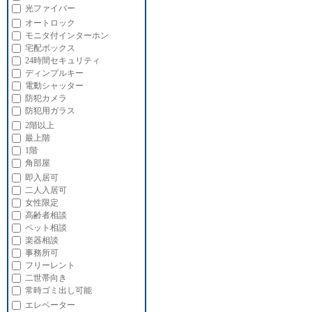
光ファイバー
オートロック
モニタ付インターホン
宅配ボックス
24時間セキュリティ
ディンプルキー
電動シャッター
防犯カメラ
防犯用ガラス
2階以上
最上階
1階
角部屋
即入居可
二人入居可
女性限定
高齢者相談
ペット相談
楽器相談
事務所可
フリーレント
二世帯向き
常時ゴミ出し可能
エレベーター