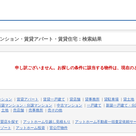
マンション・賃貸アパート・賃貸住宅
：検索結果
申し訳ございません。お探しの条件に該当する物件は、現在の
ンション
｜
賃貸アパート
｜
賃貸一戸建て
｜
貸店舗
｜
貸事務所
｜
貸駐車場
｜
貸土地
新築マンション・分譲マンション
｜
中古マンション
｜
一戸建て
｜
新築一戸建て・分
｜
土地
｜
売店舗
｜
売事務所
｜
売その他
加盟店を探す
｜
アットホーム引越し見積もり
｜
アットホーム不動産一括査定依頼サ
リゾート
｜
アットホーム投資
｜
官公庁物件