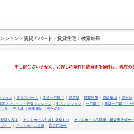
マンション・賃貸アパート・賃貸住宅
：検索結果
申し訳ございません。お探しの条件に該当する物件は、現在の
ンション
｜
賃貸アパート
｜
賃貸一戸建て
｜
貸店舗
｜
貸事務所
｜
貸駐車場
｜
貸土地
新築マンション・分譲マンション
｜
中古マンション
｜
一戸建て
｜
新築一戸建て・分
｜
土地
｜
売店舗
｜
売事務所
｜
売その他
加盟店を探す
｜
アットホーム引越し見積もり
｜
アットホーム不動産一括査定依頼サ
リゾート
｜
アットホーム投資
｜
官公庁物件