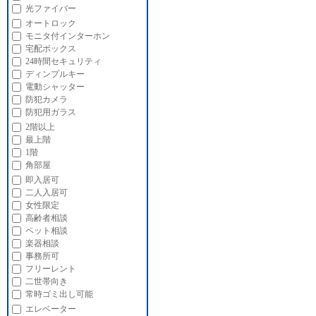
光ファイバー
オートロック
モニタ付インターホン
宅配ボックス
24時間セキュリティ
ディンプルキー
電動シャッター
防犯カメラ
防犯用ガラス
2階以上
最上階
1階
角部屋
即入居可
二人入居可
女性限定
高齢者相談
ペット相談
楽器相談
事務所可
フリーレント
二世帯向き
常時ゴミ出し可能
エレベーター