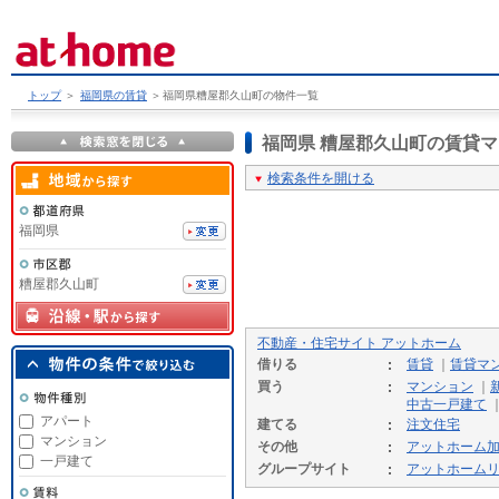
トップ
＞
福岡県の賃貸
＞
福岡県糟屋郡久山町の物件一覧
福岡県 糟屋郡久山町の賃貸
検索条件を開ける
福岡県
糟屋郡久山町
不動産・住宅サイト アットホーム
借りる
賃貸
｜
賃貸マ
買う
マンション
｜
中古一戸建て
アパート
建てる
注文住宅
マンション
その他
アットホーム
一戸建て
グループサイト
アットホーム