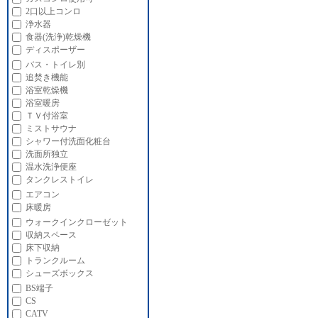
2口以上コンロ
浄水器
食器(洗浄)乾燥機
ディスポーザー
バス・トイレ別
追焚き機能
浴室乾燥機
浴室暖房
ＴＶ付浴室
ミストサウナ
シャワー付洗面化粧台
洗面所独立
温水洗浄便座
タンクレストイレ
エアコン
床暖房
ウォークインクローゼット
収納スペース
床下収納
トランクルーム
シューズボックス
BS端子
CS
CATV