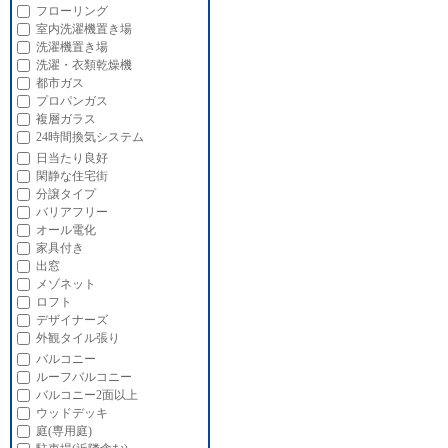
フローリング
室内洗濯機置き場
洗濯機置き場
洗濯・衣類乾燥機
都市ガス
プロパンガス
複層ガラス
24時間換気システム
日当たり良好
閑静な住宅街
分譲タイプ
バリアフリー
オール電化
家具付き
出窓
メゾネット
ロフト
デザイナーズ
外観タイル張り
バルコニー
ルーフバルコニー
バルコニー2面以上
ウッドデッキ
庭(専用庭)