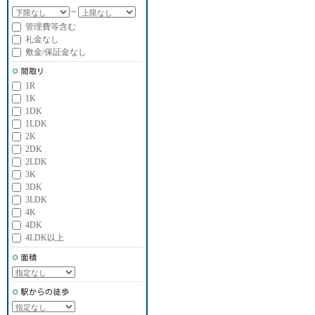
～
管理費等含む
礼金なし
敷金/保証金なし
1R
1K
1DK
1LDK
2K
2DK
2LDK
3K
3DK
3LDK
4K
4DK
4LDK以上