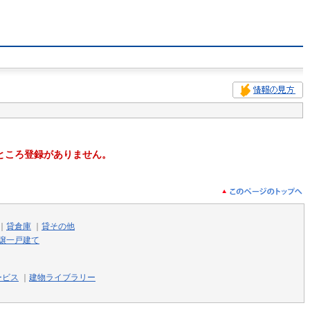
ところ登録がありません。
｜
貸倉庫
｜
貸その他
譲一戸建て
ービス
｜
建物ライブラリー