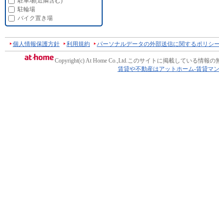
駐車場(近隣含む)
駐輪場
バイク置き場
個人情報保護方針
利用規約
パーソナルデータの外部送信に関するポリシ
Copyright(c) At Home Co.,Ltd.
このサイトに掲載している情報の
賃貸や不動産はアットホーム-賃貸マ