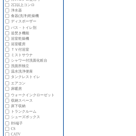
2口以上コンロ
浄水器
食器(洗浄)乾燥機
ディスポーザー
バス・トイレ別
追焚き機能
浴室乾燥機
浴室暖房
ＴＶ付浴室
ミストサウナ
シャワー付洗面化粧台
洗面所独立
温水洗浄便座
タンクレストイレ
エアコン
床暖房
ウォークインクローゼット
収納スペース
床下収納
トランクルーム
シューズボックス
BS端子
CS
CATV