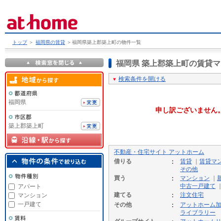
トップ
＞
福岡県の賃貸
＞
福岡県築上郡築上町の物件一覧
福岡県 築上郡築上町の賃貸
検索条件を開ける
福岡県
申し訳ございません
築上郡築上町
不動産・住宅サイト アットホーム
借りる
賃貸
｜
賃貸マ
その他
買う
マンション
｜
中古一戸建て
アパート
建てる
注文住宅
マンション
一戸建て
その他
アットホーム
ライブラリー