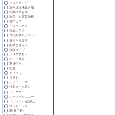
フローリング
室内洗濯機置き場
洗濯機置き場
洗濯・衣類乾燥機
都市ガス
プロパンガス
複層ガラス
24時間換気システム
日当たり良好
閑静な住宅街
分譲タイプ
バリアフリー
オール電化
家具付き
出窓
メゾネット
ロフト
デザイナーズ
外観タイル張り
バルコニー
ルーフバルコニー
バルコニー2面以上
ウッドデッキ
庭(専用庭)