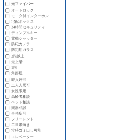
光ファイバー
オートロック
モニタ付インターホン
宅配ボックス
24時間セキュリティ
ディンプルキー
電動シャッター
防犯カメラ
防犯用ガラス
2階以上
最上階
1階
角部屋
即入居可
二人入居可
女性限定
高齢者相談
ペット相談
楽器相談
事務所可
フリーレント
二世帯向き
常時ゴミ出し可能
エレベーター