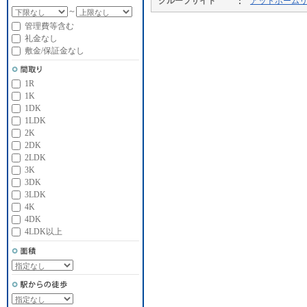
グループサイト
アットホーム
～
管理費等含む
礼金なし
敷金/保証金なし
1R
1K
1DK
1LDK
2K
2DK
2LDK
3K
3DK
3LDK
4K
4DK
4LDK以上