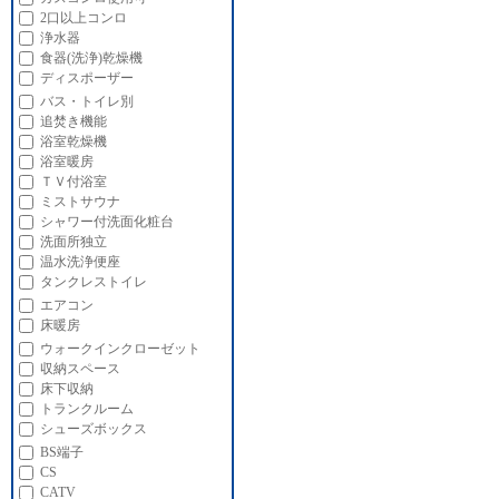
2口以上コンロ
浄水器
食器(洗浄)乾燥機
ディスポーザー
バス・トイレ別
追焚き機能
浴室乾燥機
浴室暖房
ＴＶ付浴室
ミストサウナ
シャワー付洗面化粧台
洗面所独立
温水洗浄便座
タンクレストイレ
エアコン
床暖房
ウォークインクローゼット
収納スペース
床下収納
トランクルーム
シューズボックス
BS端子
CS
CATV