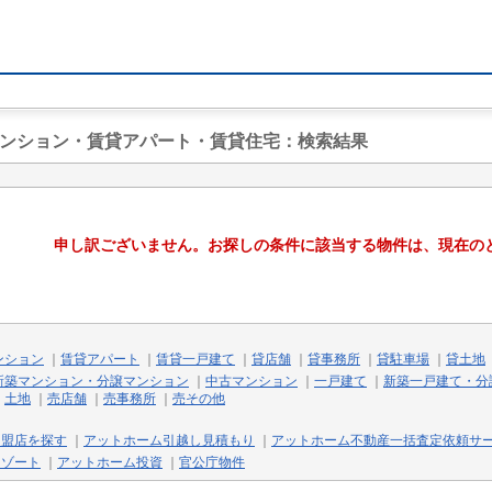
マンション・賃貸アパート・賃貸住宅
：検索結果
申し訳ございません。お探しの条件に該当する物件は、現在の
ンション
｜
賃貸アパート
｜
賃貸一戸建て
｜
貸店舗
｜
貸事務所
｜
貸駐車場
｜
貸土地
新築マンション・分譲マンション
｜
中古マンション
｜
一戸建て
｜
新築一戸建て・分
｜
土地
｜
売店舗
｜
売事務所
｜
売その他
加盟店を探す
｜
アットホーム引越し見積もり
｜
アットホーム不動産一括査定依頼サ
リゾート
｜
アットホーム投資
｜
官公庁物件