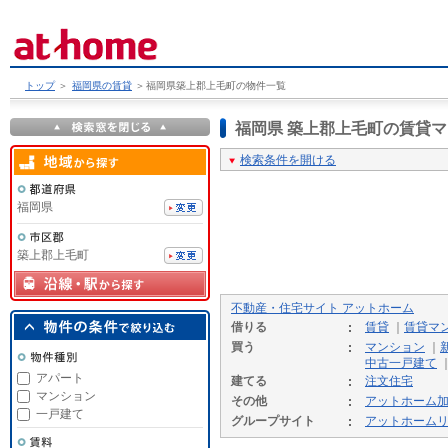
トップ
＞
福岡県の賃貸
＞
福岡県築上郡上毛町の物件一覧
福岡県 築上郡上毛町の賃貸
検索条件を開ける
福岡県
築上郡上毛町
不動産・住宅サイト アットホーム
借りる
賃貸
｜
賃貸マ
買う
マンション
｜
中古一戸建て
アパート
建てる
注文住宅
マンション
その他
アットホーム
一戸建て
グループサイト
アットホーム