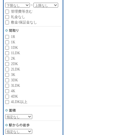
～
管理費等含む
礼金なし
敷金/保証金なし
1R
1K
1DK
1LDK
2K
2DK
2LDK
3K
3DK
3LDK
4K
4DK
4LDK以上