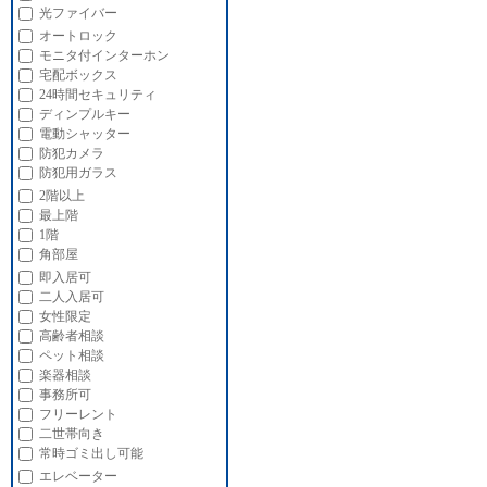
光ファイバー
オートロック
モニタ付インターホン
宅配ボックス
24時間セキュリティ
ディンプルキー
電動シャッター
防犯カメラ
防犯用ガラス
2階以上
最上階
1階
角部屋
即入居可
二人入居可
女性限定
高齢者相談
ペット相談
楽器相談
事務所可
フリーレント
二世帯向き
常時ゴミ出し可能
エレベーター