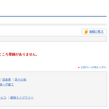
ところ登録がありません。
｜
貸倉庫
｜
貸その他
譲一戸建て
ービス
｜
建物ライブラリー