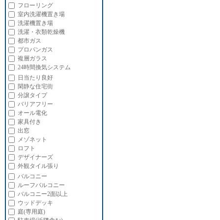
フローリング
室内洗濯機置き場
洗濯機置き場
洗濯・衣類乾燥機
都市ガス
プロパンガス
複層ガラス
24時間換気システム
日当たり良好
閑静な住宅街
分譲タイプ
バリアフリー
オール電化
家具付き
出窓
メゾネット
ロフト
デザイナーズ
外観タイル張り
バルコニー
ルーフバルコニー
バルコニー2面以上
ウッドデッキ
庭(専用庭)