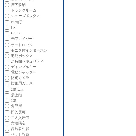
床下収納
トランクルーム
シューズボックス
BS端子
CS
CATV
光ファイバー
オートロック
モニタ付インターホン
宅配ボックス
24時間セキュリティ
ディンプルキー
電動シャッター
防犯カメラ
防犯用ガラス
2階以上
最上階
1階
角部屋
即入居可
二人入居可
女性限定
高齢者相談
ペット相談