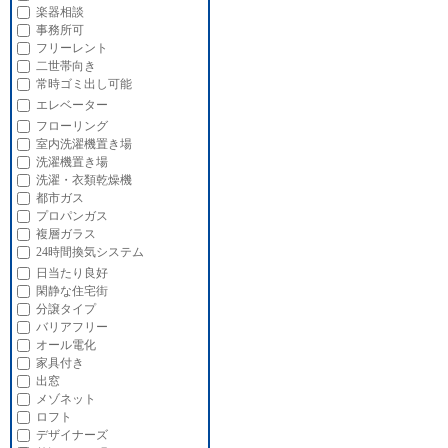
楽器相談
事務所可
フリーレント
二世帯向き
常時ゴミ出し可能
エレベーター
フローリング
室内洗濯機置き場
洗濯機置き場
洗濯・衣類乾燥機
都市ガス
プロパンガス
複層ガラス
24時間換気システム
日当たり良好
閑静な住宅街
分譲タイプ
バリアフリー
オール電化
家具付き
出窓
メゾネット
ロフト
デザイナーズ