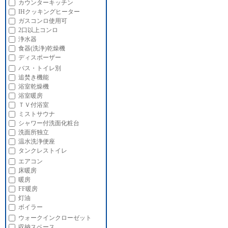
カウンターキッチン
IHクッキングヒーター
ガスコンロ使用可
2口以上コンロ
浄水器
食器(洗浄)乾燥機
ディスポーザー
バス・トイレ別
追焚き機能
浴室乾燥機
浴室暖房
ＴＶ付浴室
ミストサウナ
シャワー付洗面化粧台
洗面所独立
温水洗浄便座
タンクレストイレ
エアコン
床暖房
暖房
FF暖房
灯油
ボイラー
ウォークインクローゼット
収納スペース