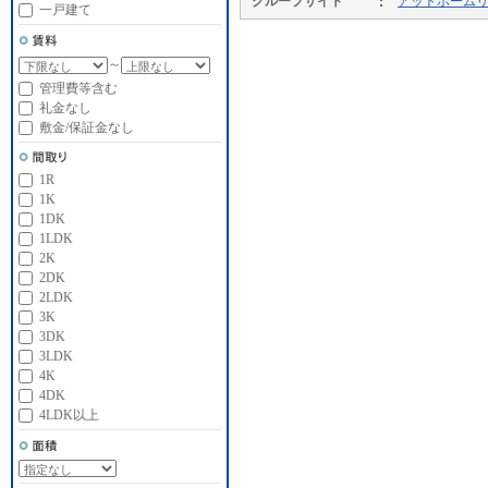
グループサイト
アットホーム
一戸建て
～
管理費等含む
礼金なし
敷金/保証金なし
1R
1K
1DK
1LDK
2K
2DK
2LDK
3K
3DK
3LDK
4K
4DK
4LDK以上