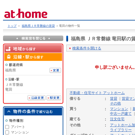
トップ
＞
福島県ＪＲ常磐線の賃貸
＞
竜田の物件一覧
福島県 ＪＲ常磐線 竜田駅
検索条件を開ける
申し訳ございません
福島県
ＪＲ常磐線
竜田
不動産・住宅サイト アットホーム
借りる
賃貸
｜
賃貸マ
その他
買う
マンション
｜
中古一戸建て
建てる
注文住宅
その他
アットホーム
アパート
ライブラリー
マンション