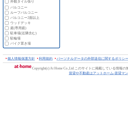
外観タイル張り
バルコニー
ルーフバルコニー
バルコニー2面以上
ウッドデッキ
庭(専用庭)
駐車場(近隣含む)
駐輪場
バイク置き場
個人情報保護方針
利用規約
パーソナルデータの外部送信に関するポリシ
Copyright(c) At Home Co.,Ltd.
このサイトに掲載している情報の
賃貸や不動産はアットホーム-賃貸マ