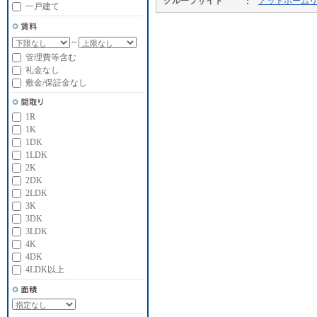
グループサイト
アットホーム
一戸建て
～
管理費等含む
礼金なし
敷金/保証金なし
1R
1K
1DK
1LDK
2K
2DK
2LDK
3K
3DK
3LDK
4K
4DK
4LDK以上