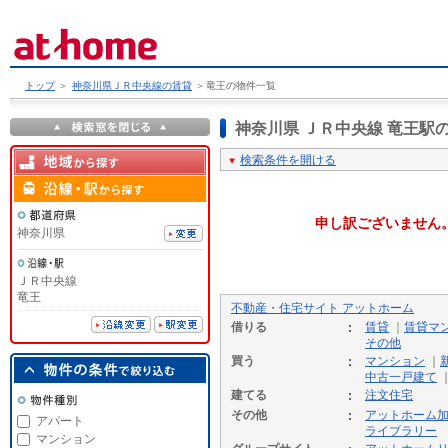
トップ
＞
神奈川県ＪＲ中央線の賃貸
＞
竜王の物件一覧
神奈川県 ＪＲ中央線 竜王
検索条件を開ける
申し訳ございません
神奈川県
ＪＲ中央線
竜王
不動産・住宅サイト アットホーム
借りる
賃貸
｜
賃貸マ
その他
買う
マンション
｜
中古一戸建て
建てる
注文住宅
その他
アットホーム
アパート
ライブラリー
マンション