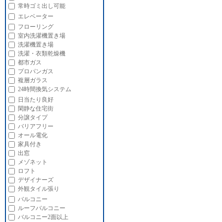
常時ゴミ出し可能
エレベーター
フローリング
室内洗濯機置き場
洗濯機置き場
洗濯・衣類乾燥機
都市ガス
プロパンガス
複層ガラス
24時間換気システム
日当たり良好
閑静な住宅街
分譲タイプ
バリアフリー
オール電化
家具付き
出窓
メゾネット
ロフト
デザイナーズ
外観タイル張り
バルコニー
ルーフバルコニー
バルコニー2面以上