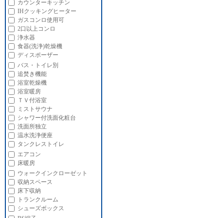
カウンターキッチン
IHクッキングヒーター
ガスコンロ使用可
2口以上コンロ
浄水器
食器(洗浄)乾燥機
ディスポーザー
バス・トイレ別
追焚き機能
浴室乾燥機
浴室暖房
ＴＶ付浴室
ミストサウナ
シャワー付洗面化粧台
洗面所独立
温水洗浄便座
タンクレストイレ
エアコン
床暖房
ウォークインクローゼット
収納スペース
床下収納
トランクルーム
シューズボックス