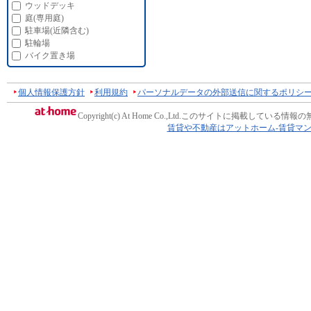
ウッドデッキ
庭(専用庭)
駐車場(近隣含む)
駐輪場
バイク置き場
個人情報保護方針
利用規約
パーソナルデータの外部送信に関するポリシ
Copyright(c) At Home Co.,Ltd.
このサイトに掲載している情報の
賃貸や不動産はアットホーム-賃貸マ