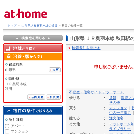
トップ
＞
山形県ＪＲ奥羽本線の賃貸
＞
秋田の物件一覧
山形県 ＪＲ奥羽本線 秋田
検索条件を開ける
申し訳ございません
山形県
ＪＲ奥羽本線
秋田
不動産・住宅サイト アットホーム
借りる
賃貸
｜
賃貸マ
その他
買う
マンション
｜
中古一戸建て
建てる
注文住宅
その他
アットホーム
アパート
ライブラリー
マンション