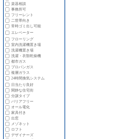
楽器相談
事務所可
フリーレント
二世帯向き
常時ゴミ出し可能
エレベーター
フローリング
室内洗濯機置き場
洗濯機置き場
洗濯・衣類乾燥機
都市ガス
プロパンガス
複層ガラス
24時間換気システム
日当たり良好
閑静な住宅街
分譲タイプ
バリアフリー
オール電化
家具付き
出窓
メゾネット
ロフト
デザイナーズ