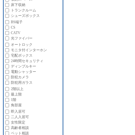
床下収納
トランクルーム
シューズボックス
BS端子
CS
CATV
光ファイバー
オートロック
モニタ付インターホン
宅配ボックス
24時間セキュリティ
ディンプルキー
電動シャッター
防犯カメラ
防犯用ガラス
2階以上
最上階
1階
角部屋
即入居可
二人入居可
女性限定
高齢者相談
ペット相談