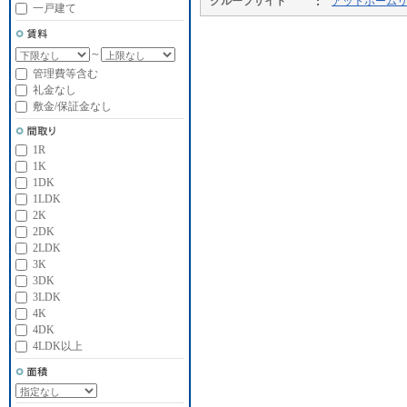
グループサイト
アットホーム
一戸建て
～
管理費等含む
礼金なし
敷金/保証金なし
1R
1K
1DK
1LDK
2K
2DK
2LDK
3K
3DK
3LDK
4K
4DK
4LDK以上