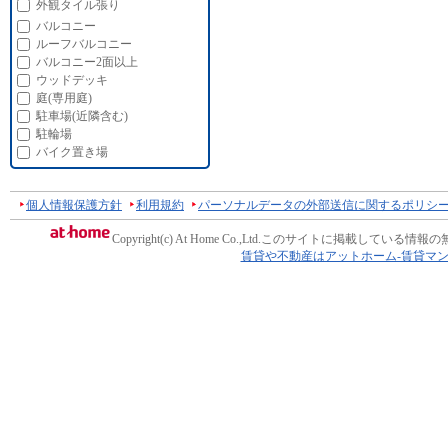
外観タイル張り
バルコニー
ルーフバルコニー
バルコニー2面以上
ウッドデッキ
庭(専用庭)
駐車場(近隣含む)
駐輪場
バイク置き場
個人情報保護方針
利用規約
パーソナルデータの外部送信に関するポリシ
Copyright(c) At Home Co.,Ltd.
このサイトに掲載している情報の
賃貸や不動産はアットホーム-賃貸マ