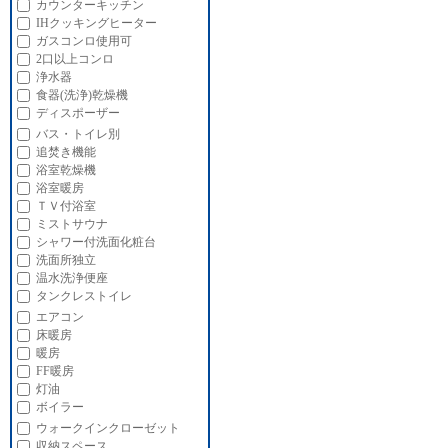
カウンターキッチン
IHクッキングヒーター
ガスコンロ使用可
2口以上コンロ
浄水器
食器(洗浄)乾燥機
ディスポーザー
バス・トイレ別
追焚き機能
浴室乾燥機
浴室暖房
ＴＶ付浴室
ミストサウナ
シャワー付洗面化粧台
洗面所独立
温水洗浄便座
タンクレストイレ
エアコン
床暖房
暖房
FF暖房
灯油
ボイラー
ウォークインクローゼット
収納スペース