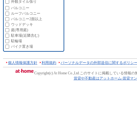
外観タイル張り
バルコニー
ルーフバルコニー
バルコニー2面以上
ウッドデッキ
庭(専用庭)
駐車場(近隣含む)
駐輪場
バイク置き場
個人情報保護方針
利用規約
パーソナルデータの外部送信に関するポリシ
Copyright(c) At Home Co.,Ltd.
このサイトに掲載している情報の
賃貸や不動産はアットホーム-賃貸マ