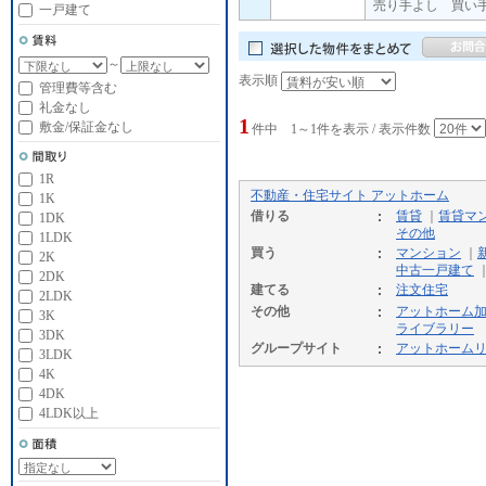
売り手よし 買い
一戸建て
～
表示順
管理費等含む
礼金なし
1
敷金/保証金なし
件中 1～1件を表示 / 表示件数
1R
不動産・住宅サイト アットホーム
1K
借りる
賃貸
｜
賃貸マ
1DK
その他
1LDK
買う
マンション
｜
2K
中古一戸建て
2DK
建てる
注文住宅
2LDK
その他
アットホーム
3K
ライブラリー
3DK
グループサイト
アットホーム
3LDK
4K
4DK
4LDK以上