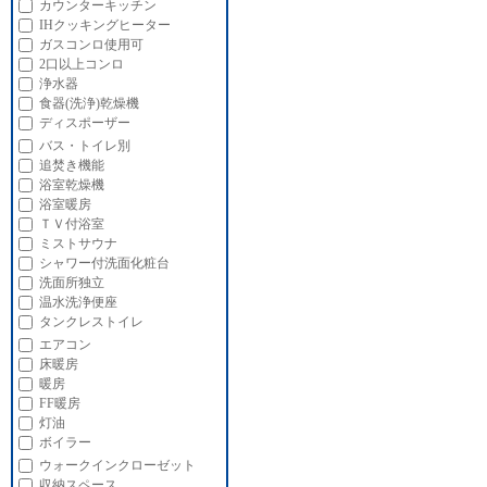
カウンターキッチン
IHクッキングヒーター
ガスコンロ使用可
2口以上コンロ
浄水器
食器(洗浄)乾燥機
ディスポーザー
バス・トイレ別
追焚き機能
浴室乾燥機
浴室暖房
ＴＶ付浴室
ミストサウナ
シャワー付洗面化粧台
洗面所独立
温水洗浄便座
タンクレストイレ
エアコン
床暖房
暖房
FF暖房
灯油
ボイラー
ウォークインクローゼット
収納スペース