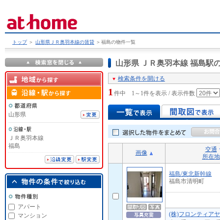
トップ
＞
山形県ＪＲ奥羽本線の賃貸
＞
福島の物件一覧
山形県 ＪＲ奥羽本線 福島
検索条件を開ける
1
件中 1～1件を表示 / 表示件数
山形県
ＪＲ奥羽本線
福島
交通
画像
所在地
福島/東北新幹線
福島市清明町
アパート
(株)フロンティアヤ
マンション