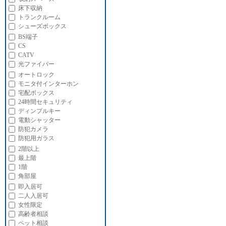
床下収納
トランクルーム
シューズボックス
BS端子
CS
CATV
光ファイバー
オートロック
モニタ付インターホン
宅配ボックス
24時間セキュリティ
ディンプルキー
電動シャッター
防犯カメラ
防犯用ガラス
2階以上
最上階
1階
角部屋
即入居可
二人入居可
女性限定
高齢者相談
ペット相談