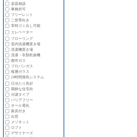
楽器相談
事務所可
フリーレント
二世帯向き
常時ゴミ出し可能
エレベーター
フローリング
室内洗濯機置き場
洗濯機置き場
洗濯・衣類乾燥機
都市ガス
プロパンガス
複層ガラス
24時間換気システム
日当たり良好
閑静な住宅街
分譲タイプ
バリアフリー
オール電化
家具付き
出窓
メゾネット
ロフト
デザイナーズ