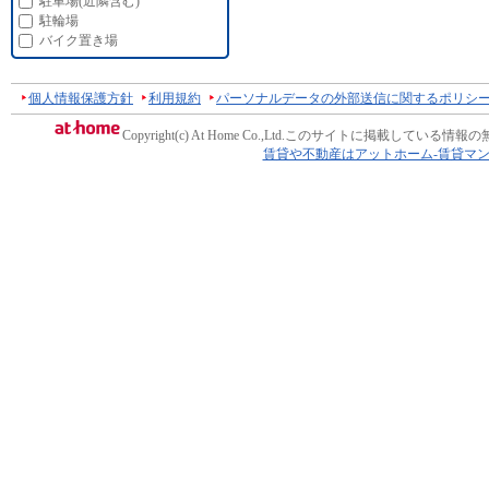
駐車場(近隣含む)
駐輪場
バイク置き場
個人情報保護方針
利用規約
パーソナルデータの外部送信に関するポリシ
Copyright(c) At Home Co.,Ltd.
このサイトに掲載している情報の
賃貸や不動産はアットホーム-賃貸マ