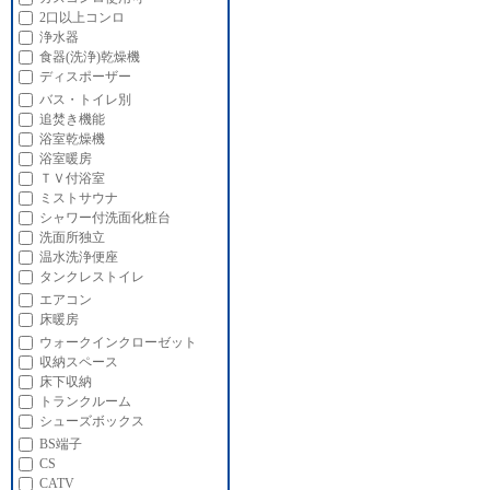
2口以上コンロ
浄水器
食器(洗浄)乾燥機
ディスポーザー
バス・トイレ別
追焚き機能
浴室乾燥機
浴室暖房
ＴＶ付浴室
ミストサウナ
シャワー付洗面化粧台
洗面所独立
温水洗浄便座
タンクレストイレ
エアコン
床暖房
ウォークインクローゼット
収納スペース
床下収納
トランクルーム
シューズボックス
BS端子
CS
CATV