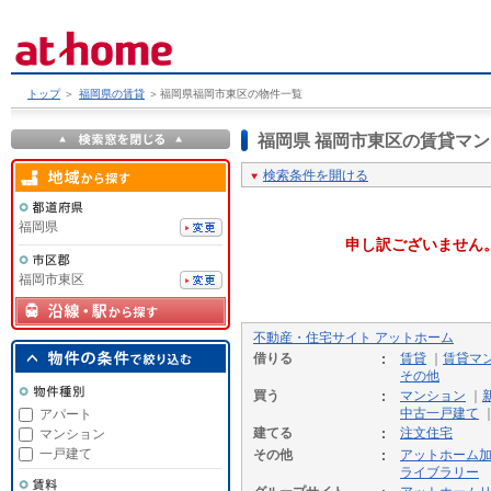
トップ
＞
福岡県の賃貸
＞
福岡県福岡市東区の物件一覧
福岡県 福岡市東区の賃貸マ
検索条件を開ける
福岡県
申し訳ございません
福岡市東区
不動産・住宅サイト アットホーム
借りる
賃貸
｜
賃貸マ
その他
買う
マンション
｜
中古一戸建て
アパート
建てる
注文住宅
マンション
一戸建て
その他
アットホーム
ライブラリー