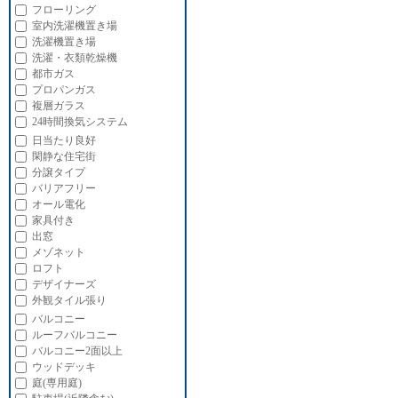
フローリング
室内洗濯機置き場
洗濯機置き場
洗濯・衣類乾燥機
都市ガス
プロパンガス
複層ガラス
24時間換気システム
日当たり良好
閑静な住宅街
分譲タイプ
バリアフリー
オール電化
家具付き
出窓
メゾネット
ロフト
デザイナーズ
外観タイル張り
バルコニー
ルーフバルコニー
バルコニー2面以上
ウッドデッキ
庭(専用庭)