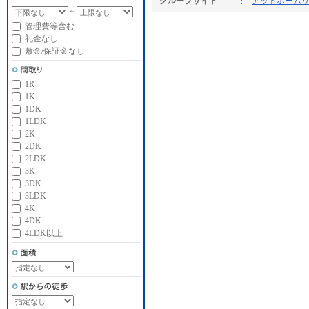
グループサイト
アットホーム
～
管理費等含む
礼金なし
敷金/保証金なし
1R
1K
1DK
1LDK
2K
2DK
2LDK
3K
3DK
3LDK
4K
4DK
4LDK以上