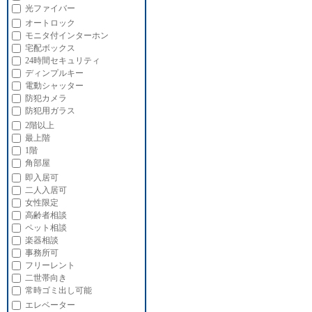
光ファイバー
オートロック
モニタ付インターホン
宅配ボックス
24時間セキュリティ
ディンプルキー
電動シャッター
防犯カメラ
防犯用ガラス
2階以上
最上階
1階
角部屋
即入居可
二人入居可
女性限定
高齢者相談
ペット相談
楽器相談
事務所可
フリーレント
二世帯向き
常時ゴミ出し可能
エレベーター