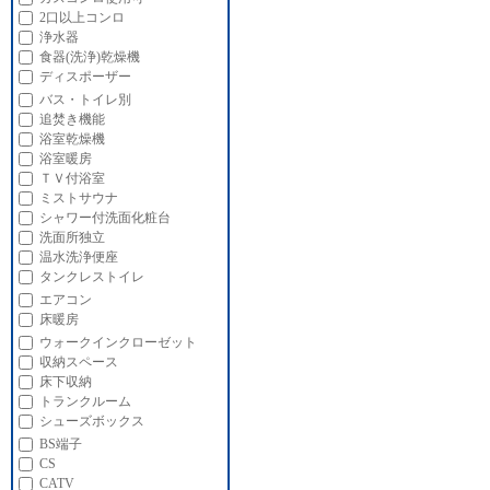
2口以上コンロ
浄水器
食器(洗浄)乾燥機
ディスポーザー
バス・トイレ別
追焚き機能
浴室乾燥機
浴室暖房
ＴＶ付浴室
ミストサウナ
シャワー付洗面化粧台
洗面所独立
温水洗浄便座
タンクレストイレ
エアコン
床暖房
ウォークインクローゼット
収納スペース
床下収納
トランクルーム
シューズボックス
BS端子
CS
CATV