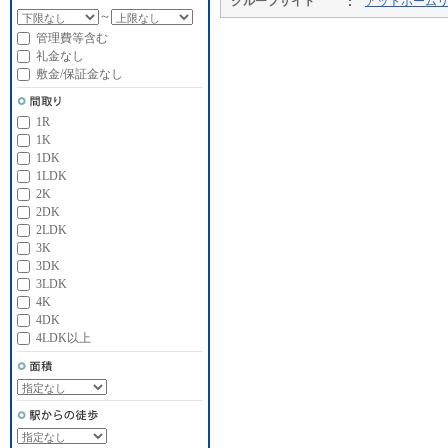
グループサイト
アットホーム
～
管理費等含む
礼金なし
敷金/保証金なし
1R
1K
1DK
1LDK
2K
2DK
2LDK
3K
3DK
3LDK
4K
4DK
4LDK以上