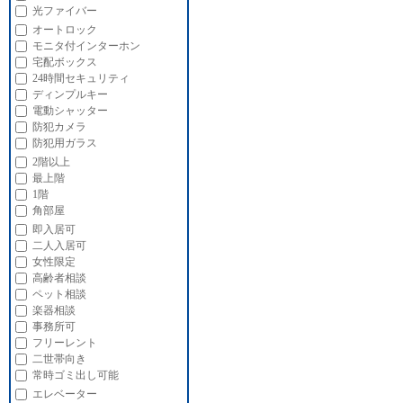
光ファイバー
オートロック
モニタ付インターホン
宅配ボックス
24時間セキュリティ
ディンプルキー
電動シャッター
防犯カメラ
防犯用ガラス
2階以上
最上階
1階
角部屋
即入居可
二人入居可
女性限定
高齢者相談
ペット相談
楽器相談
事務所可
フリーレント
二世帯向き
常時ゴミ出し可能
エレベーター