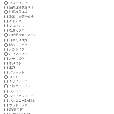
フローリング
室内洗濯機置き場
洗濯機置き場
洗濯・衣類乾燥機
都市ガス
プロパンガス
複層ガラス
24時間換気システム
日当たり良好
閑静な住宅街
分譲タイプ
バリアフリー
オール電化
家具付き
出窓
メゾネット
ロフト
デザイナーズ
外観タイル張り
バルコニー
ルーフバルコニー
バルコニー2面以上
ウッドデッキ
庭(専用庭)