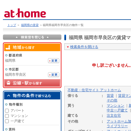
トップ
＞
福岡県の賃貸
＞
福岡県福岡市早良区の物件一覧
福岡県 福岡市早良区の賃貸
検索条件を開ける
福岡県
申し訳ございません
福岡市早良区
不動産・住宅サイト アットホーム
借りる
賃貸
｜
賃貸マ
その他
買う
マンション
｜
中古一戸建て
アパート
建てる
注文住宅
マンション
一戸建て
その他
アットホーム
ライブラリー