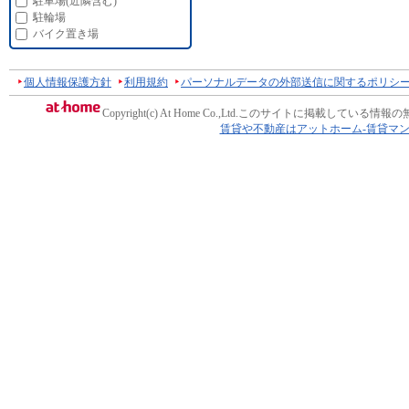
駐車場(近隣含む)
駐輪場
バイク置き場
個人情報保護方針
利用規約
パーソナルデータの外部送信に関するポリシ
Copyright(c) At Home Co.,Ltd.
このサイトに掲載している情報の
賃貸や不動産はアットホーム-賃貸マ