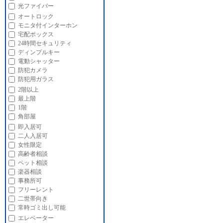
光ファイバー
オートロック
モニタ付インターホン
宅配ボックス
24時間セキュリティ
ディンプルキー
電動シャッター
防犯カメラ
防犯用ガラス
2階以上
最上階
1階
角部屋
即入居可
二人入居可
女性限定
高齢者相談
ペット相談
楽器相談
事務所可
フリーレント
二世帯向き
常時ゴミ出し可能
エレベーター