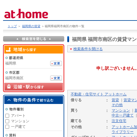
トップ
＞
福岡県の賃貸
＞
福岡県福岡市南区の物件一覧
福岡県 福岡市南区の賃貸マ
検索条件を開ける
福岡県
申し訳ございません
福岡市南区
不動産・住宅サイト アットホーム
借りる
賃貸
｜
賃貸マ
その他
買う
マンション
｜
中古一戸建て
アパート
建てる
注文住宅
マンション
一戸建て
その他
アットホーム
ライブラリー