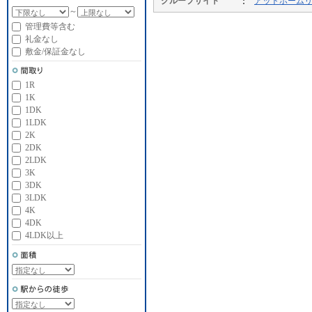
グループサイト
アットホーム
～
管理費等含む
礼金なし
敷金/保証金なし
1R
1K
1DK
1LDK
2K
2DK
2LDK
3K
3DK
3LDK
4K
4DK
4LDK以上