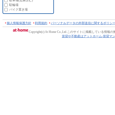
駐車場(近隣含む)
駐輪場
バイク置き場
個人情報保護方針
利用規約
パーソナルデータの外部送信に関するポリシ
Copyright(c) At Home Co.,Ltd.
このサイトに掲載している情報の
賃貸や不動産はアットホーム-賃貸マ