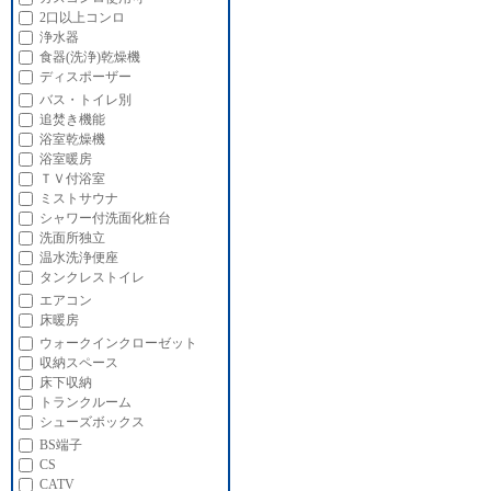
2口以上コンロ
浄水器
食器(洗浄)乾燥機
ディスポーザー
バス・トイレ別
追焚き機能
浴室乾燥機
浴室暖房
ＴＶ付浴室
ミストサウナ
シャワー付洗面化粧台
洗面所独立
温水洗浄便座
タンクレストイレ
エアコン
床暖房
ウォークインクローゼット
収納スペース
床下収納
トランクルーム
シューズボックス
BS端子
CS
CATV