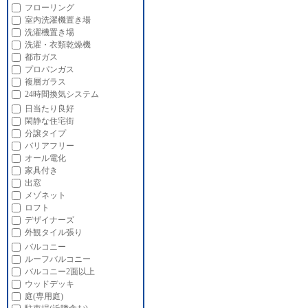
フローリング
室内洗濯機置き場
洗濯機置き場
洗濯・衣類乾燥機
都市ガス
プロパンガス
複層ガラス
24時間換気システム
日当たり良好
閑静な住宅街
分譲タイプ
バリアフリー
オール電化
家具付き
出窓
メゾネット
ロフト
デザイナーズ
外観タイル張り
バルコニー
ルーフバルコニー
バルコニー2面以上
ウッドデッキ
庭(専用庭)